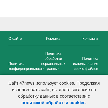
О сайте
Реклама
Контакты
Политика
обработки
Политика
Политика
персональных
использования
конфиденциальности
данных
cookie-файлов
Сайт 47news использует cookies. Продолжая
использовать сайт, вы даете согласие на
©
47 новостей (47 news)
2005 — 2026 г.
обработку данных в соответствии с
Свидетельство о регистрации СМИ Эл № ФС 77-39848, выдано
Федеральной службой по надзору в сфере связи,
.
политикой обработки cookies
информационных технологий и массовых коммуникаций