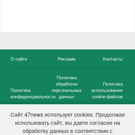
О сайте
Реклама
Контакты
Политика
обработки
Политика
Политика
персональных
использования
конфиденциальности
данных
cookie-файлов
Сайт 47news использует cookies. Продолжая
использовать сайт, вы даете согласие на
©
47 новостей (47 news)
2005 — 2026 г.
обработку данных в соответствии с
Свидетельство о регистрации СМИ Эл № ФС 77-39848, выдано