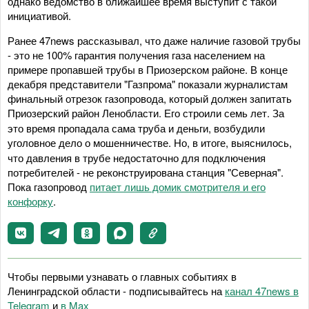
однако ведомство в ближайшее время выступит с такой
инициативой.
Ранее 47news рассказывал, что даже наличие газовой трубы
- это не 100% гарантия получения газа населением на
примере пропавшей трубы в Приозерском районе. В конце
декабря представители "Газпрома" показали журналистам
финальный отрезок газопровода, который должен запитать
Приозерский район Ленобласти. Его строили семь лет.
За
это время пропадала сама труба и деньги, возбудили
уголовное дело о мошенничестве.
Но, в итоге, выяснилось,
что давления в трубе недостаточно для подключения
потребителей - не реконструирована станция "Северная".
Пока газопровод
питает лишь домик смотрителя и его
конфорку
.
Чтобы первыми узнавать о главных событиях в
Ленинградской области - подписывайтесь на
канал 47news в
Telegram
и
в Maх