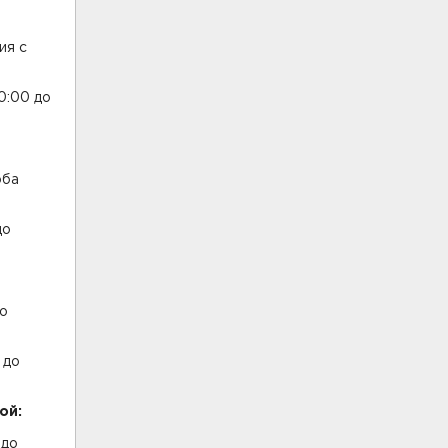
ия с
0:00 до
оба
до
до
 до
ой:
 до