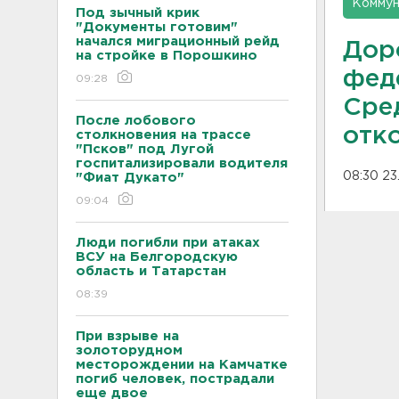
Коммун
Под зычный крик
"Документы готовим"
начался миграционный рейд
Дор
на стройке в Порошкино
фед
09:28
Сре
После лобового
отк
столкновения на трассе
"Псков" под Лугой
госпитализировали водителя
08:30 23
"Фиат Дукато"
09:04
Люди погибли при атаках
ВСУ на Белгородскую
область и Татарстан
08:39
При взрыве на
золоторудном
месторождении на Камчатке
погиб человек, пострадали
еще двое