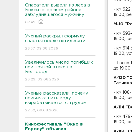
Спасатели вывели из леса в
- км 622
Бокситогорском районе
заблудившегося мужчину
19:00, р
07:49
М-
10 "Р
- км 593
Ученый раскрыл формулу
19:00, р
счастья после пятидесяти
- км 614
23:57, 09.08.2026
19:00, у
Увеличилось число погибших
- Тосно 
при ночной атаке на
до 19:00
Белгород
А-120 "
23:29, 09.08.2026
Гатчина
- км 108
Ученые рассказали, почему
привычка пить воду
19:00, р
вырабатывается с трудом
А-114 "В
22:52, 09.08.2026
- км 479
19:00, р
Кинофестиваль "Окно в
Европу" объявил
А-181 "