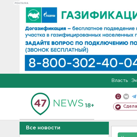
РЕКЛАМА
Власть
Э
18+
Сдела
Все новости