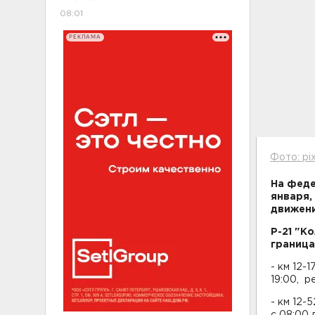
08:01
РЕКЛАМА
Фото: pi
На феде
января,
движени
Р-21 "К
граница
- км 12-
19:00, р
- км 12-
с 08:00 