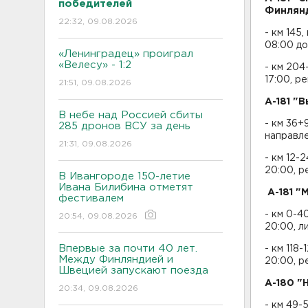
победителей
Финлянд
22:32, 09.08.2026
- км 145
08:00 до
«Ленинградец» проиграл
«Велесу» - 1:2
- км 204
17:00, р
21:51, 09.08.2026
А-181 "
В небе над Россией сбиты
- км 36+
285 дронов ВСУ за день
направле
21:31, 09.08.2026
- км 12-
20:00, р
В Ивангороде 150-летие
Ивана Билибина отметят
А-181 "
фестивалем
- км 0-4
20:54, 09.08.2026
20:00, л
Впервые за почти 40 лет.
- км 118
Между Финляндией и
20:00, р
Швецией запускают поезда
А-180 "
20:34, 09.08.2026
- км 49-