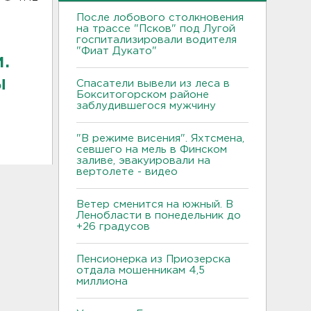
После лобового столкновения
на трассе "Псков" под Лугой
госпитализировали водителя
"Фиат Дукато"
.
ы
Спасатели вывели из леса в
Бокситогорском районе
заблудившегося мужчину
"В режиме висения". Яхтсмена,
севшего на мель в Финском
заливе, эвакуировали на
вертолете - видео
Ветер сменится на южный. В
Ленобласти в понедельник до
+26 градусов
Пенсионерка из Приозерска
отдала мошенникам 4,5
миллиона