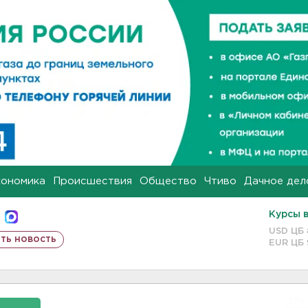
кономика
Происшествия
Общество
Чтиво
Дачное дел
Курсы 
USD ЦБ
ть новость
EUR ЦБ