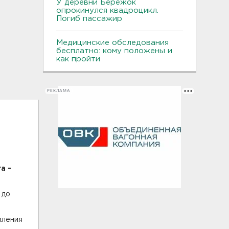
У деревни Бережок
опрокинулся квадроцикл.
Погиб пассажир
Медицинские обследования
бесплатно: кому положены и
как пройти
РЕКЛАМА
а –
 до
вления