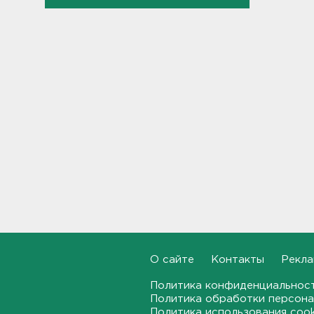
состоялся митинг в память
героев, отстоявших
Ленинград
17:57, 09.08.2026
Взрывы из карьеров услышат
жители Выборгского района
17:30, 09.08.2026
Александр Дрозденко принял
участие в памятной акции в
День окончания
Ленинградской битвы
16:58, 09.08.2026
"В режиме висения".
Яхтсмена, севшего на мель в
Финском заливе,
эвакуировали на вертолете -
О сайте
Контакты
Рекла
видео
Политика конфиденциальнос
16:32, 09.08.2026
Политика обработки персона
Политика использования coo