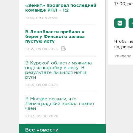
17:00, р
«Зенит» проиграл последней
команде РПЛ – 1:2
19:55, 09.08.2026
В Ленобласти прибило к
берегу Финского залива
пустую яхту
Чтобы пе
подписы
19:35, 09.08.2026
Увидели
В Курской области мужчина
поднял коробку в лесу. В
результате лишился ног и
руки
18:56, 09.08.2026
В Москве решили, что
Ленинградский вокзал пахнет
чаем
18:33, 09.08.2026
Все новости
На Невском пятачке