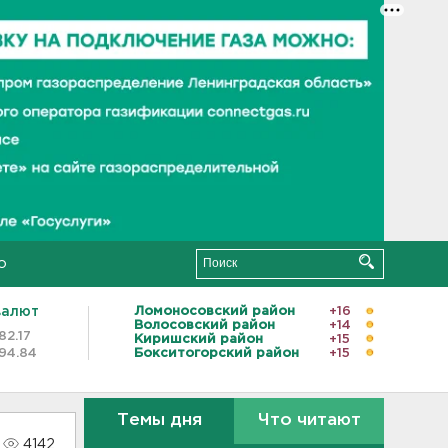
о
валют
Ломоносовский район
+16
Волосовский район
+14
82.17
Киришский район
+15
94.84
Бокситогорский район
+15
Темы дня
Что читают
4142