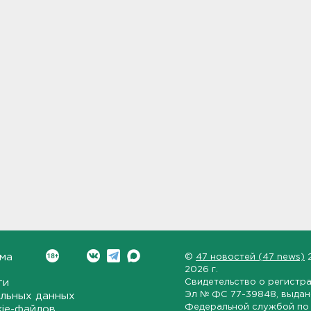
ма
©
47 новостей (47 news)
2026 г.
ти
Свидетельство о регистр
Эл № ФС 77-39848
, выда
льных данных
Федеральной службой по 
kie-файлов