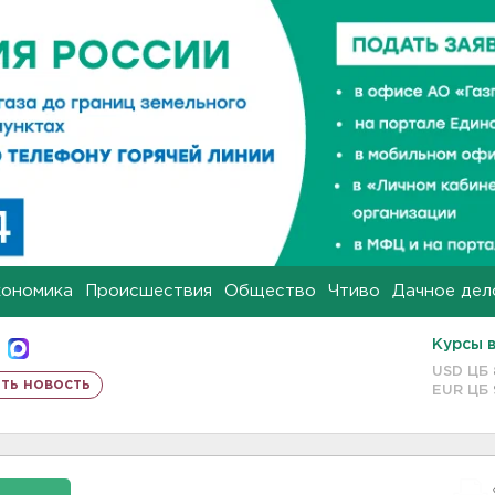
кономика
Происшествия
Общество
Чтиво
Дачное дел
Курсы 
USD ЦБ
ть новость
EUR ЦБ