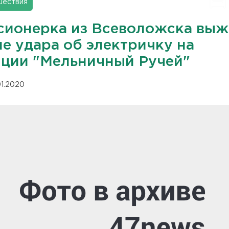
шествия
сионерка из Всеволожска выж
ле удара об электричку на
нции "Мельничный Ручей"
01.2020