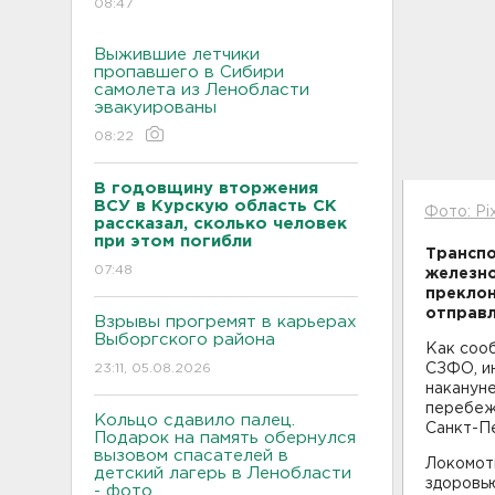
08:47
Выжившие летчики
пропавшего в Сибири
самолета из Ленобласти
эвакуированы
08:22
В годовщину вторжения
ВСУ в Курскую область СК
Фото: Pi
рассказал, сколько человек
при этом погибли
Транспо
07:48
железно
преклон
отправ
Взрывы прогремят в карьерах
Выборгского района
Как соо
23:11, 05.08.2026
СЗФО, и
накануне
перебеж
Кольцо сдавило палец.
Санкт-Пе
Подарок на память обернулся
вызовом спасателей в
Локомоти
детский лагерь в Ленобласти
здоровью
- фото