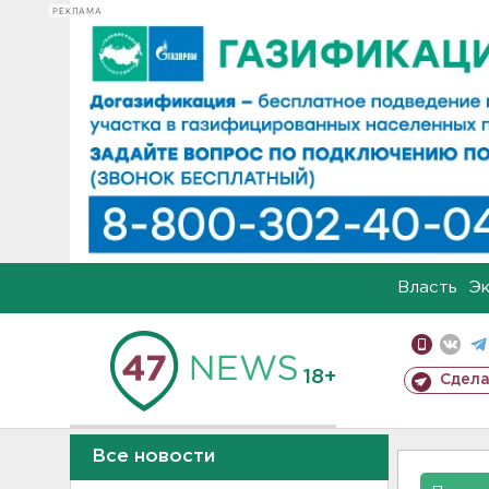
РЕКЛАМА
Власть
Э
18+
Сдела
Все новости