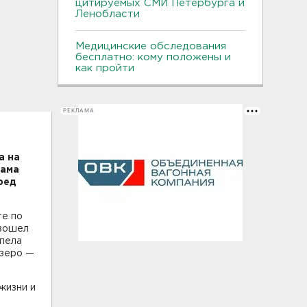
цитируемых СМИ Петербурга и
Ленобласти
Медицинские обследования
бесплатно: кому положены и
как пройти
РЕКЛАМА
а на
Дама
ред
те по
изошел
спела
озеро —
жизни и