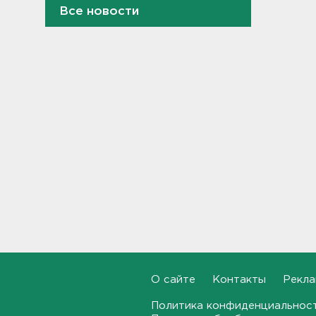
Все новости
Не путать с черникой.
Ядовитый вороний глаз
созрел в лесах Ленобласти
20:55, 05.08.2026
В Росстате рассказали, как
за неделю изменились цены
на бензин в Ленобласти и
других регионах
20:32, 05.08.2026
В Ленобласти маломерное
судно наехало на матрас с
детьми
20:13, 05.08.2026
Почему пробелы в памяти —
это не всегда плохо,
раскрыла психолог
О сайте
Контакты
Рекла
19:54, 05.08.2026
Политика конфиденциальнос