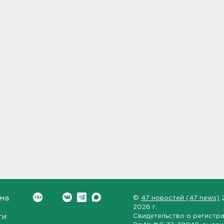
ма
©
47 новостей (47 news)
2026 г.
ти
Свидетельство о регистр