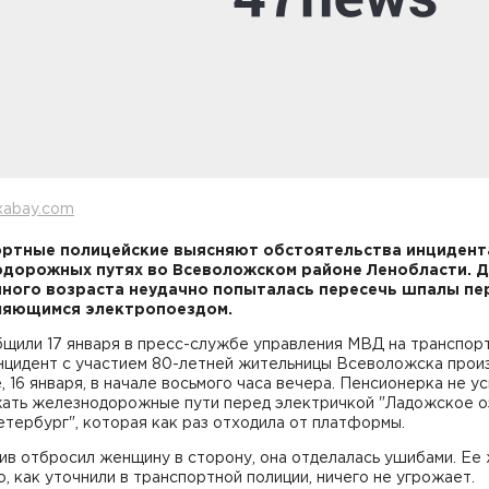
xabay.com
ртные полицейские выясняют обстоятельства инцидент
дорожных путях во Всеволожском районе Ленобласти. 
ного возраста неудачно попыталась пересечь шпалы пе
ляющимся электропоездом.
бщили 17 января в пресс-службе управления МВД на транспор
нцидент с участием 80-летней жительницы Всеволожска про
, 16 января, в начале восьмого часа вечера. Пенсионерка не у
ать железнодорожные пути перед электричкой "Ладожское 
тербург", которая как раз отходила от платформы.
в отбросил женщину в сторону, она отделалась ушибами. Ее 
, как уточнили в транспортной полиции, ничего не угрожает.