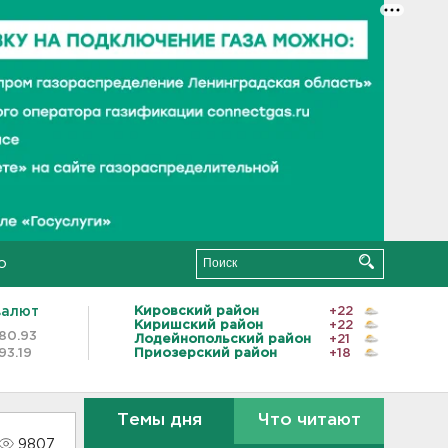
о
валют
Кировский район
+22
Киришский район
+22
80.93
Лодейнопольский район
+21
93.19
Приозерский район
+18
Темы дня
Что читают
9807