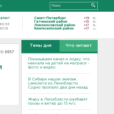
о
валют
Санкт-Петербург
+19
Гатчинский район
+15
80.93
Ломоносовский район
+17
93.19
Кингисеппский район
+17
Темы дня
Что читают
6957
Показываем канал и лодку, что
наехала на детей на матрасе -
и
фото и видео
В Сибири нашли экипаж
самолета из Ленобласти.
Судно пропало два дня назад
Жару в Ленобласти разбавят
грозы и ветер до 15 м/с