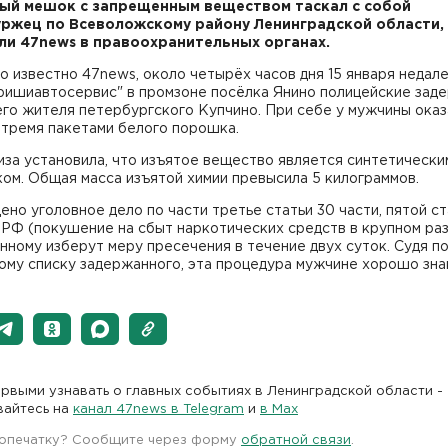
ый мешок с запрещенным веществом таскал с собой
ржец по Всеволожскому району Ленинградской области,
и 47news в правоохранительных органах.
о известно 47news, около четырёх часов дня 15 января недал
ришиавтосервис" в промзоне посёлка Янино полицейские зад
го жителя петербургского Купчино. При себе у мужчины оказ
 тремя пакетами белого порошка.
за установила, что изъятое вещество является синтетически
ом. Общая масса изъятой химии превысила 5 килограммов.
но уголовное дело по части третье статьи 30 части, пятой ст
 РФ (покушение на сбыт наркотических средств в крупном раз
ному изберут меру пресечения в течение двух суток. Судя п
ому списку задержанного, эта процедура мужчине хорошо зна
рвыми узнавать о главных событиях в Ленинградской области -
вайтесь на
канал 47news в Telegram
и
в Maх
 опечатку? Сообщите через форму
обратной связи
.