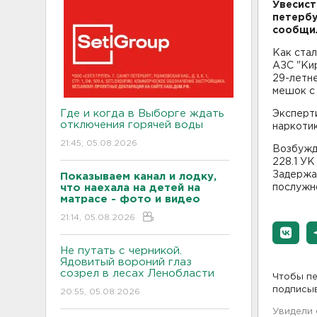
Увесист
петербу
сообщил
Как стал
АЗС "Ки
29-летне
мешок с
Где и когда в Выборге ждать
Эксперти
отключения горячей воды
наркотик
21:45, 05.08.2026
Возбужде
228.1 УК
Задержан
Показываем канал и лодку,
что наехала на детей на
послужн
матрасе - фото и видео
21:14, 05.08.2026
Не путать с черникой.
Ядовитый вороний глаз
созрел в лесах Ленобласти
Чтобы пе
подписы
20:55, 05.08.2026
Увидели