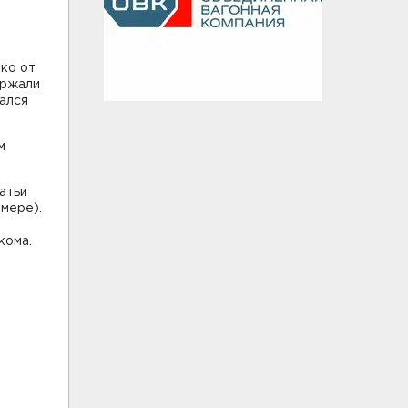
еко от
ержали
ался
м
атьи
мере).
о
кома.