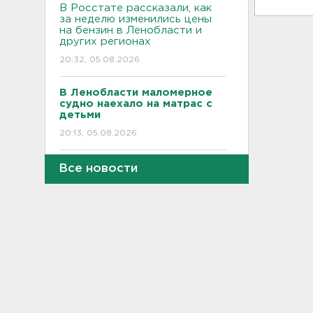
В Росстате рассказали, как
за неделю изменились цены
на бензин в Ленобласти и
других регионах
20:32, 05.08.2026
В Ленобласти маломерное
судно наехало на матрас с
детьми
20:13, 05.08.2026
Почему пробелы в памяти —
Все новости
это не всегда плохо,
раскрыла психолог
19:54, 05.08.2026
Обезглавленное тело
дайвера продолжают искать
в Ладоге
19:35, 05.08.2026
В Сибири нашли экипаж