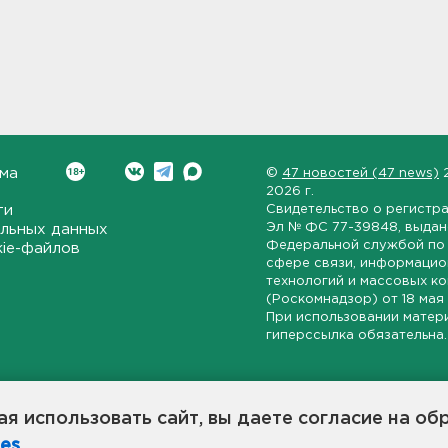
ма
©
47 новостей (47 news)
2026 г.
ти
Свидетельство о регистр
Эл № ФС 77-39848
, выда
льных данных
Федеральной службой по 
kie-файлов
сфере связи, информаци
технологий и массовых к
(Роскомнадзор) от
18 мая
При использовании матер
гиперссылка обязательна.
ет-издание, направленное на всестороннее освещение политиче
ской области, экономической и инвестиционной активности в ре
я использовать сайт, вы даете согласие на об
7 новостей» станет популярной и конструктивной площадкой дл
es
.
оисходят в 47-м регионе России.