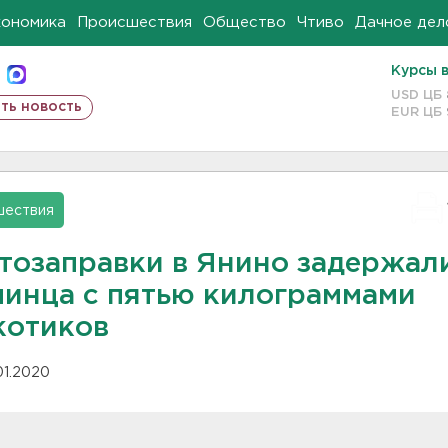
кономика
Происшествия
Общество
Чтиво
Дачное дел
Курсы 
USD ЦБ
ть новость
EUR ЦБ
шествия
втозаправки в Янино задержал
чинца с пятью килограммами
котиков
.01.2020