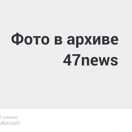
й снимок
xabay.com