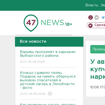
Власть
Э
18+
Сдела
Все новости
Проис
Взрывы прогремят в карьерах
Выборгского района
У а
23:11, 05.08.2026
куп
Кольцо сдавило палец.
нар
Подарок на память обернулся
вызовом спасателей в
детский лагерь в Ленобласти
10:06 17
- фото
22:51, 05.08.2026
Как правильно гасить ипотеку