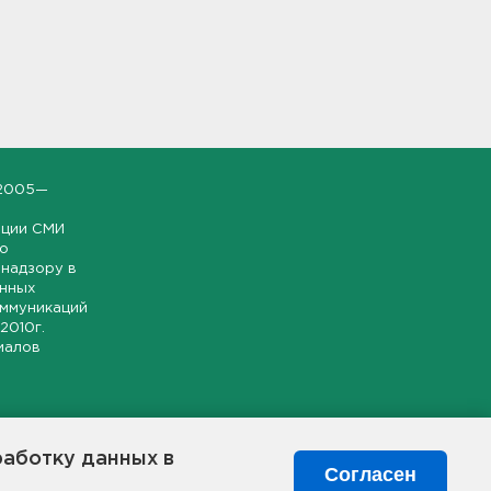
2005—
ации СМИ
но
надзору в
онных
оммуникаций
 2010г.
иалов
ской и
гионе.
работку данных в
я свободного
Согласен