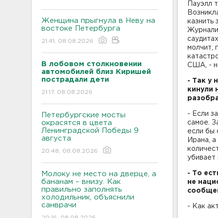
Пауэлл т
Возникла
Женщина прыгнула в Неву на
казнить 
востоке Петербурга
Журналис
саудита
21:41, 08.08.2026
молчит, 
катастро
В лобовом столкновении
США, - н
автомобилей близ Киришей
пострадали дети
- Так у
кинули 
21:17, 08.08.2026
разобра
- Если з
Петербургские мосты
окрасятся в цвета
самое. З
Ленинградской Победы 9
если бы 
августа
Ирана, а
количест
20:48, 08.08.2026
убивает 
- То ес
Молоку не место на дверце, а
бананам – внизу. Как
не наци
правильно заполнять
сообщен
холодильник, объяснили
санврачи
- Как ак
20:16, 08.08.2026