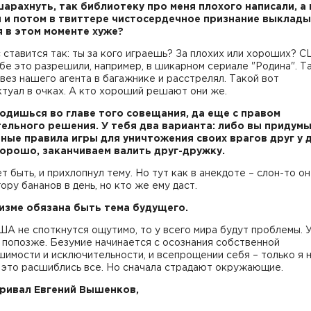
арахнуть, так библиотеку про меня плохого написали, а
 и потом в твиттере чистосердечное признание выклады
я в этом моменте хуже?
 ставится так: ты за кого играешь? За плохих или хороших? 
бе это разрешили, например, в шикарном сериале "Родина". Т
вез нашего агента в багажнике и расстрелял. Такой вот
туал в очках. А кто хороший решают они же.
ходишься во главе того совещания, да еще с правом
ельного решения. У тебя два варианта: либо вы придум
ные правила игры для уничтожения своих врагов друг у д
хорошо, заканчиваем валить друг-дружку.
ет быть, и прихлопнул тему. Но тут как в анекдоте – слон-то о
гору бананов в день, но кто же ему даст.
лизме обязана быть тема будущего.
ША не споткнутся ощутимо, то у всего мира будут проблемы. У
 попозже. Безумие начинается с осознания собственной
имости и исключительности, и всепрощении себя – только я 
 это расшиблись все. Но сначала страдают окружающие.
ривал Евгений Вышенков,