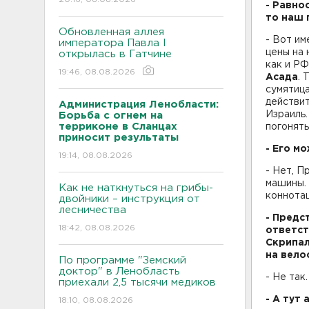
- Равно
то наш 
Обновленная аллея
- Вот им
императора Павла I
цены на 
открылась в Гатчине
как и РФ
19:46, 08.08.2026
Асада
. 
сумятица
действит
Администрация Ленобласти:
Израиль.
Борьба с огнем на
терриконе в Сланцах
погонять
приносит результаты
- Его м
19:14, 08.08.2026
- Нет, П
машины. 
Как не наткнуться на грибы-
коннотац
двойники – инструкция от
лесничества
- Предс
18:42, 08.08.2026
ответст
Скрипал
на вело
По программе "Земский
доктор" в Ленобласть
- Не так
приехали 2,5 тысячи медиков
- А тут
18:10, 08.08.2026