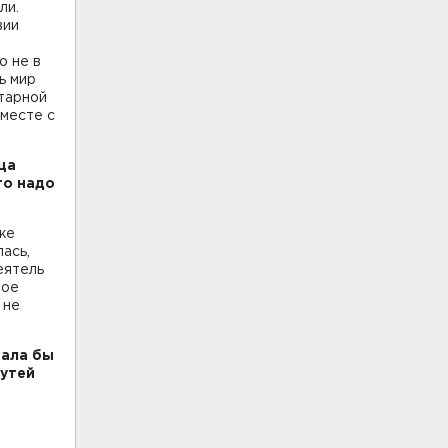
ли.
вии
о не в
ь мир
итарной
вместе с
ца
то надо
 же
ась,
еятель
ное
 не
рала бы
путей