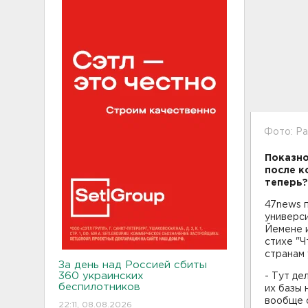
Фото: P
Показно
после к
теперь?
47news п
универси
Йемене и
стихе "Ч
странам 
За день над Россией сбиты
360 украинских
- Тут де
беспилотников
их базы 
вообще о
22:11, 08.08.2026