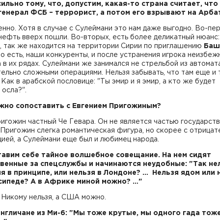
сильно тому, что, допустим, какая-то страна считает, что
генерал ФСБ – террорист, а потом его взрывают на Арб
енно. Хотя в случае с Сулеймани это нам даже выгодно. Во-пер
нефть вверх пошли. Во-вторых, есть более деликатный нюанс:
, так же находится на территории Сирии по приглашению
Баш
То есть, наши конкуренты, и после устранения игрока неизбеж
 в их рядах. Сулеймани же занимался не стрельбой из автомата
ельно сложными операциями. Нельзя забывать, что там еще и т
 Как в арабской пословице: "Ты эмир и я эмир, а кто же будет
 осла?".
ожно сопоставить с Евгением Пригожиным?
ригожин частный Че Гевара. Он не является частью государст
Пригожин слегка романтическая фигура, но скорее с отрицат
ией, а Сулеймани еще был и любимец народа.
тавим себе тайное волшебное совещание. На нем сидят
венные за спецслужбы и начинаются неудобные: "Так не
я в принципе, или нельзя в Лондоне? … Нельзя ядом или 
сипеде? А в Африке миной можно? …"
. Никому нельзя, а США можно.
 англичане из Ми-6: "Мы тоже крутые, мы одного гада тож