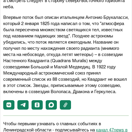
а смотреть следует в сторону северо-восточного горизонта
неба.
Впервые поток был описан итальянцем Антонио Брукаласси,
который 2 января 1825 года написал о том, что "атмосфера
была пересечена множеством светящихся тел, известных
под названием падающих звезд". Позднее астрономы
убедились, что поток является ежегодным. Название он
получил по месту нахождения своего радианта (мнимого
места на небосводе, откуда летят метеоры) – в созвездии
Настенного Квадранта (Quadrans Muralis) между
созвездиями Большой и Малой Медведиц. В 1922 году
Международный астрономический союз принял
современный список из 88 созвездий, но Квадрант не вошел
в этот список. Звезды, приписываемые этому созвездию,
включены в созвездия Волопаса, Дракона и Геркулеса.
Чтобы первыми узнавать о главных событиях в
Ленинградской области - подписывайтесь на
канал 47news в