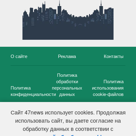
О сайте
Реклама
Контакты
Политика
обработки
Политика
Политика
персональных
использования
конфиденциальности
данных
cookie-файлов
Сайт 47news использует cookies. Продолжая
использовать сайт, вы даете согласие на
©
47 новостей (47 news)
2005 — 2026 г.
обработку данных в соответствии с
Свидетельство о регистрации СМИ Эл № ФС 77-39848, выдано
Федеральной службой по надзору в сфере связи,