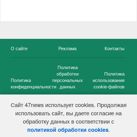
О сайте
Реклама
Контакты
Политика
обработки
Политика
Политика
персональных
использования
конфиденциальности
данных
cookie-файлов
Сайт 47news использует cookies. Продолжая
использовать сайт, вы даете согласие на
©
47 новостей (47 news)
2005 — 2026 г.
обработку данных в соответствии с
Свидетельство о регистрации СМИ Эл № ФС 77-39848, выдано
Федеральной службой по надзору в сфере связи,
.
политикой обработки cookies
информационных технологий и массовых коммуникаций