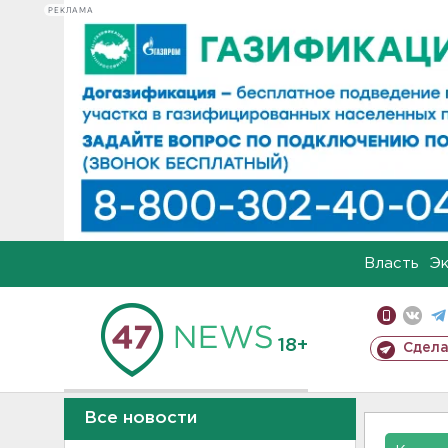
РЕКЛАМА
Власть
Э
18+
Сдела
Все новости