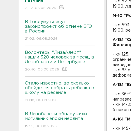
Гатчине
- км 52-
19:00, л
21:12, 06.08.2026
М-10 "Р
В Госдуму внесут
- км 593
законопроект об отмене ЕГЭ
19:00, р
в России
21:02, 06.08.2026
А-181 "
Финлянд
Волонтеры "ЛизаАлерт"
- км 125
нашли 320 человек за месяц в
ограниче
Ленобласти и Петербурге
ликвида
20:40, 06.08.2026
- км 83 
деформац
Стало известно, во сколько
А-181 "
обойдется собрать ребенка в
школу на ресейле
- км 36+
направле
20:18, 06.08.2026
- км 14-
б покрыт
В Ленобласти обнаружили
могильник эпохи неолита
А-181 "
19:55, 06.08.2026
- км 145