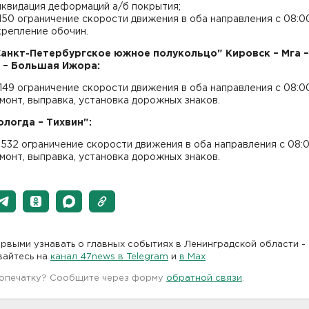
иквидация деформаций а/б покрытия;
-150 ограничение скорости движения в оба направления с 08:0
крепление обочин.
Санкт-Петербургское южное полукольцо" Кировск – Мга –
 – Большая Ижора:
-149 ограничение скорости движения в оба направления с 08:0
емонт, выправка, установка дорожных знаков.
ологда – Тихвин":
-532 ограничение скорости движения в оба направления с 08:
емонт, выправка, установка дорожных знаков.
рвыми узнавать о главных событиях в Ленинградской области -
вайтесь на
канал 47news в Telegram
и
в Maх
 опечатку? Сообщите через форму
обратной связи
.