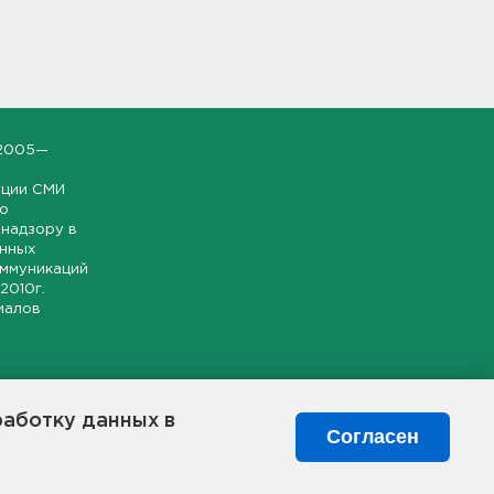
2005—
ации СМИ
но
надзору в
онных
оммуникаций
 2010г.
иалов
ской и
гионе.
работку данных в
я свободного
Согласен