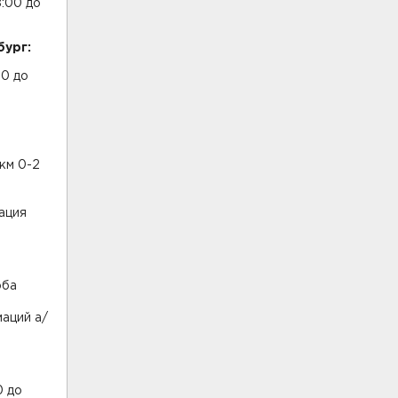
8:00 до
бург:
00 до
 км 0-2
ация
оба
маций а/
0 до