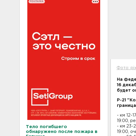
РЕКЛАМА
Фото: pi
На феде
16 дека
будет о
Р-21 "К
граница
- км 12-
19:00, р
- км 23-
Тело погибшего
обнаружено после пожара в
19:00, о