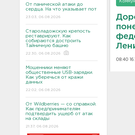
Коммун
От панической атаки до
сердца. На что указывает пот
Дор
23:03, 06.08.2026
пон
Староладожскую крепость
фед
реставрируют. Как
собираются достроить
Лен
Тайничную башню
22:30, 06.08.2026
08:40 16.
Мошенники меняют
общественные USB-зарядки.
Как уберечься от кражи
данных
22:02, 06.08.2026
От Wildberries — со справкой.
Как предпринимателям
подтвердить ущерб от атак
на склады
21:37, 06.08.2026