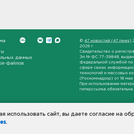
ма
©
47 новостей (47 news)
2026 г.
ти
Свидетельство о регистр
Эл № ФС 77-39848
, выда
льных данных
Федеральной службой по 
kie-файлов
сфере связи, информаци
технологий и массовых к
(Роскомнадзор) от
18 мая
При использовании матер
гиперссылка обязательна.
ет-издание, направленное на всестороннее освещение политиче
ской области, экономической и инвестиционной активности в ре
я использовать сайт, вы даете согласие на об
7 новостей» станет популярной и конструктивной площадкой дл
es
.
оисходят в 47-м регионе России.