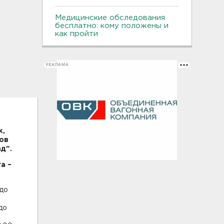
Медицинские обследования
бесплатно: кому положены и
как пройти
РЕКЛАМА
к,
ов
д".
а –
 до
до