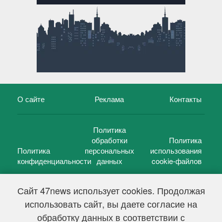
О сайте
Реклама
Контакты
Политика
обработки
Политика
Политика
персональных
использования
конфиденциальности
данных
cookie-файлов
Сайт 47news использует cookies. Продолжая
использовать сайт, вы даете согласие на
©
47 новостей (47 news)
2005 — 2026 г.
обработку данных в соответствии с
Свидетельство о регистрации СМИ Эл № ФС 77-39848, выдано