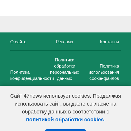
О сайте
Реклама
Контакты
Политика
обработки
Политика
Политика
персональных
использования
конфиденциальности
данных
cookie-файлов
Сайт 47news использует cookies. Продолжая
использовать сайт, вы даете согласие на
©
47 новостей (47 news)
2005 — 2026 г.
обработку данных в соответствии с
Свидетельство о регистрации СМИ Эл № ФС 77-39848, выдано
Федеральной службой по надзору в сфере связи,
.
политикой обработки cookies
информационных технологий и массовых коммуникаций
(Роскомнадзор) от 18 мая 2010г.