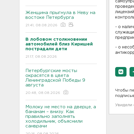
самоупр
проведен
лицензий
Женщина прыгнула в Неву на
востоке Петербурга
контрол
21:41, 08.08.2026
- о нали
служащи
предпри
В лобовом столкновении
автомобилей близ Киришей
- о нес
пострадали дети
антикорр
21:17, 08.08.2026
Петербургские мосты
окрасятся в цвета
Ленинградской Победы 9
августа
Чтобы пе
20:48, 08.08.2026
подписы
Увидели
Молоку не место на дверце, а
бананам – внизу. Как
правильно заполнять
холодильник, объяснили
санврачи
20:16, 08.08.2026