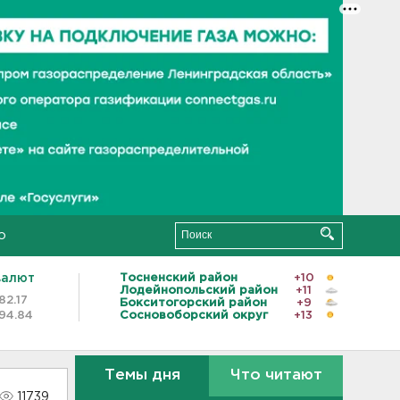
о
валют
Тосненский район
+10
Лодейнопольский район
+11
82.17
Бокситогорский район
+9
94.84
Сосновоборский округ
+13
Темы дня
Что читают
11739