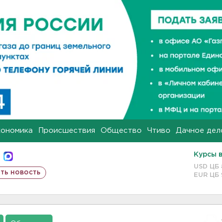
кономика
Происшествия
Общество
Чтиво
Дачное дел
Курсы 
USD ЦБ
ть новость
EUR ЦБ