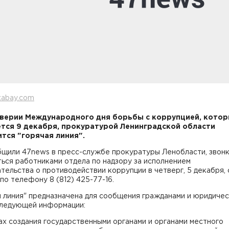
xabay.com
верии Международного дня борьбы с коррупцией, кото
тся 9 декабря, прокуратурой Ленинградской области
тся "горячая линия".
бщили 47news в пресс-службе прокуратуры Ленобласти, звонк
ься работниками отдела по надзору за исполнением
тельства о противодействии коррупции в четверг, 5 декабря, с
 по телефону 8 (812) 425-77-16.
я линия" предназначена для сообщения гражданами и юридиче
следующей информации:
ах создания государственными органами и органами местного