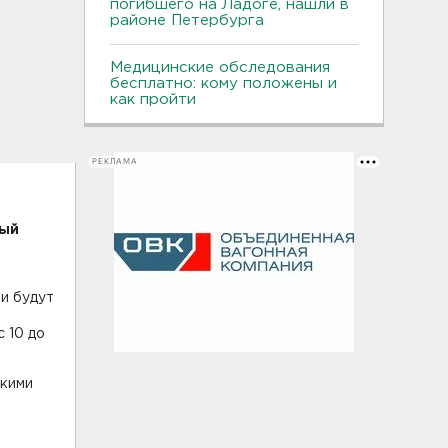
погибшего на Ладоге, нашли в
районе Петербурга
Медицинские обследования
бесплатно: кому положены и
как пройти
РЕКЛАМА
рый
и будут
 10 до
скими