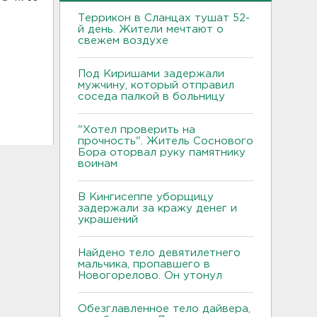
Террикон в Сланцах тушат 52-
й день. Жители мечтают о
свежем воздухе
Под Киришами задержали
мужчину, который отправил
соседа палкой в больницу
"Хотел проверить на
прочность". Житель Соснового
Бора оторвал руку памятнику
воинам
В Кингисеппе уборщицу
задержали за кражу денег и
украшений
Найдено тело девятилетнего
мальчика, пропавшего в
Новогорелово. Он утонул
Обезглавленное тело дайвера,