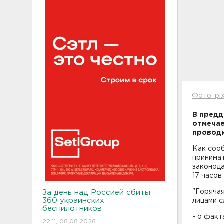
Фото: pi
В предд
отмечае
проводи
Как соо
принимат
законода
17 часов
"Горяча
За день над Россией сбиты
360 украинских
лицами 
беспилотников
- о факт
22:11, 08.08.2026