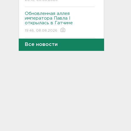
Обновленная аллея
императора Павла I
открылась в Гатчине
19:46, 08.08.2026
Все новости
Администрация Ленобласти:
Борьба с огнем на
терриконе в Сланцах
приносит результаты
19:14, 08.08.2026
Как не наткнуться на грибы-
двойники – инструкция от
лесничества
18:42, 08.08.2026
По программе "Земский
доктор" в Ленобласть
приехали 2,5 тысячи медиков
18:10, 08.08.2026