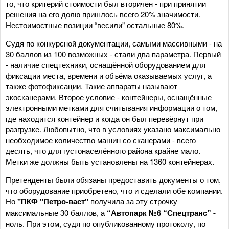
то, что критерий стоимости был вторичен - при принятии
решения на его долю пришлось всего 20% значимости.
Нестоимостные позиции “весили” остальные 80%.
Судя по конкурсной документации, самыми массивными - на
30 баллов из 100 возможных - стали два параметра. Первый
- наличие спецтехники, оснащённой оборудованием для
фиксации места, времени и объёма оказываемых услуг, а
также фотофиксации. Такие аппараты называют
экосканерами. Второе условие - контейнеры, оснащённые
электронными метками для считывания информации о том,
где находится контейнер и когда он был перевёрнут при
разгрузке. Любопытно, что в условиях указано максимально
необходимое количество машин со сканерами - всего
десять, что для густонаселённого района крайне мало.
Метки же должны быть установлены на 1360 контейнерах.
Претенденты были обязаны предоставить документы о том,
что оборудование приобретено, что и сделали обе компании.
Но
"ПКФ "Петро-васт"
получила за эту строчку
максимальные 30 баллов, а
“Автопарк №6 “Спецтранс” -
ноль. При этом, судя по опубликованному протоколу, по