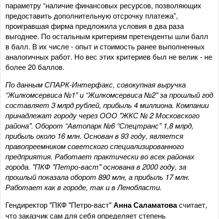
параметру “наличие финансовых ресурсов, позволяющих
предоставить дополнительную отсрочку платежа”,
проигравшая фирма предложила условия в два раза
выгоднее. По остальным критериям претенденты шли балл
в балл. В их числе - опыт и стоимость ранее выполненных
аналогичных работ. Но вес этих критериев был не велик - не
более 20 баллов.
По данным СПАРК-Интерфакс, совокупная выручка
“Жилкомсервиса №1” и “Жилкомсервиса №2” за прошлый год
составляет 3 млрд рублей, прибыль 4 миллиона. Компании
принадлежат городу через ООО "ЖКС № 2 Московского
района". Оборот “Автопарк №6 “Спецтранс” 1,8 млрд,
прибыль около 16 млн. Основан в 93 году, является
правопреемником советского специализированного
предприятия. Работает практически во всех районах
города. "ПКФ "Петро-васт" основана в 2000 году, за
прошлый показала оборот 890 млн, а прибыль 17 млн.
Работает как в городе,
так и в Ленобласти.
Гендиректор "ПКФ "Петро-васт"
Анна Саламатова
считает,
что заказчик сам для себя определяет степень