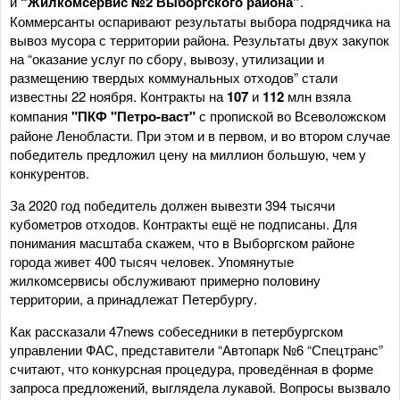
и
“Жилкомсервис №2 Выборгского района”
.
Коммерсанты оспаривают результаты выбора подрядчика на
вывоз мусора с территории района. Результаты двух закупок
на “оказание услуг по сбору, вывозу, утилизации и
размещению твердых коммунальных отходов” стали
известны 22 ноября. Контракты на
107
и
112
млн взяла
компания
"ПКФ "Петро-васт"
с пропиской во Всеволожском
районе Ленобласти. При этом и в первом, и во втором случае
победитель предложил цену на миллион большую, чем у
конкурентов.
За 2020 год победитель должен вывезти 394 тысячи
кубометров отходов. Контракты ещё не подписаны. Для
понимания масштаба скажем, что в Выборгском районе
города живет 400 тысяч человек. Упомянутые
жилкомсервисы обслуживают примерно половину
территории, а принадлежат Петербургу.
Как рассказали 47news собеседники в петербургском
управлении ФАС, представители “Автопарк №6 “Спецтранс”
считают, что конкурсная процедура, проведённая в форме
запроса предложений, выглядела лукавой. Вопросы вызвало