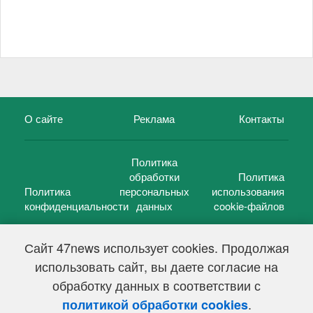
О сайте
Реклама
Контакты
Политика
обработки
Политика
Политика
персональных
использования
конфиденциальности
данных
cookie-файлов
Сайт 47news использует cookies. Продолжая
использовать сайт, вы даете согласие на
©
47 новостей (47 news)
2005 — 2026 г.
обработку данных в соответствии с
Свидетельство о регистрации СМИ Эл № ФС 77-39848, выдано
Федеральной службой по надзору в сфере связи,
.
политикой обработки cookies
информационных технологий и массовых коммуникаций