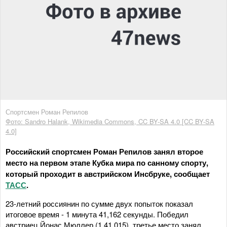
Спортсмен Роман Репилов
Фото: Sandro Halank, Wikimedia Commons, CC BY-SA 4.0 [CC BY-SA
4.0]
Российский спортсмен Роман Репилов занял второе
место на первом этапе Кубка мира по санному спорту,
который проходит в австрийском Инсбруке, сообщает
ТАСС
.
23-летний россиянин по сумме двух попыток показал
итоговое время - 1 минута 41,162 секунды. Победил
австриец Йонас Мюллер (1.41,015), третье место занял