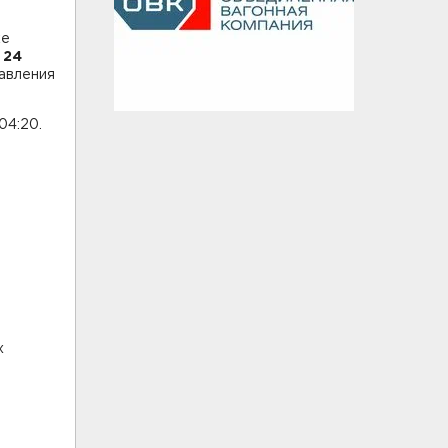
ке
 24
авления
04:20.
х