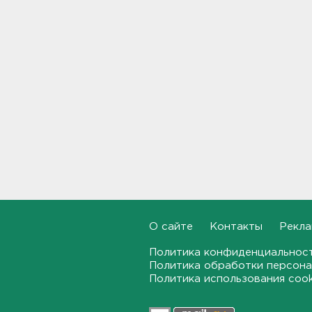
Руководителя ячейки
мормонов из Выборга
задержали за
финансирование ФБК*
17:21
В Сестрорецке бабахнуло в
гараже, а оказалось - в
нарколаборатории
17:20
Назначено первое заседание
по делу об убийстве 9-
летнего мальчика из
Петербурга
О сайте
Контакты
Рекла
17:04
Политика конфиденциальнос
За неделю 1,3 тысячи
Политика обработки персона
жителей Ленобласти и
Политика использования coo
Петербурга были атакованы
членистоногими вампирами