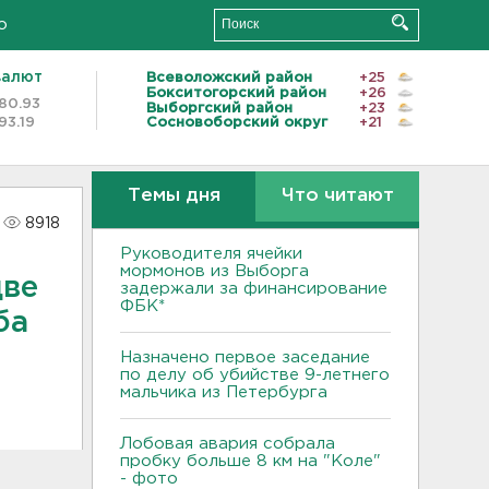
о
валют
Всеволожский район
+25
Бокситогорский район
+26
80.93
Выборгский район
+23
93.19
Сосновоборский округ
+21
Темы дня
Что читают
8918
Руководителя ячейки
мормонов из Выборга
две
задержали за финансирование
ФБК*
ба
Назначено первое заседание
по делу об убийстве 9-летнего
мальчика из Петербурга
Лобовая авария собрала
пробку больше 8 км на "Коле"
- фото