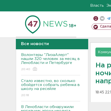
Власть
Э
18+
Сдела
Все новости
Коммун
Волонтеры "ЛизаАлерт"
нашли 320 человек за месяц в
Ленобласти и Петербурге
На 
20:40
ноч
нап
Стало известно, во сколько
обойдется собрать ребенка в
школу на ресейле
18:45 22.
20:18
В Ленобласти обнаружили
могильник эпохи неолита