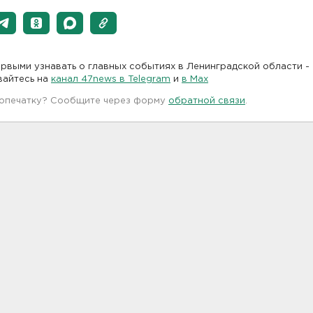
рвыми узнавать о главных событиях в Ленинградской области -
вайтесь на
канал 47news в Telegram
и
в Maх
 опечатку? Сообщите через форму
обратной связи
.