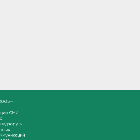
2005—
ации СМИ
но
надзору в
онных
оммуникаций