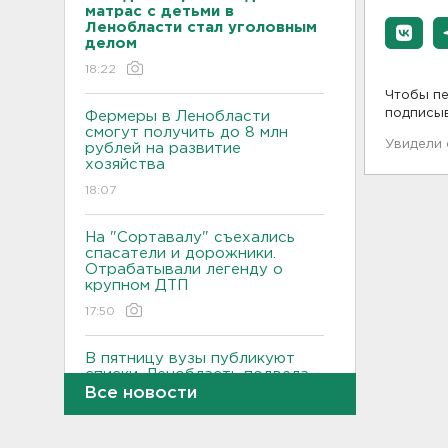
матрас с детьми в
Ленобласти стал уголовным
делом
18:22
Чтобы пе
подписы
Фермеры в Ленобласти
смогут получить до 8 млн
Увидели
рублей на развитие
хозяйства
18:07
На "Сортавалу" съехались
спасатели и дорожники.
Отрабатывали легенду о
крупном ДТП
17:50
В пятницу вузы публикуют
списки. Ленобласть подвела
итоги приемной
Все новости
кампании-2026
17:36