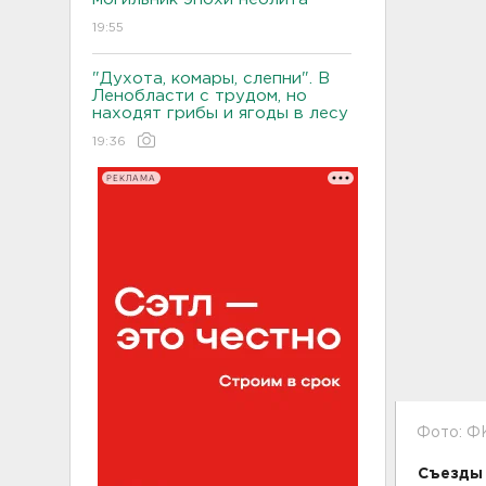
19:55
"Духота, комары, слепни". В
Ленобласти с трудом, но
находят грибы и ягоды в лесу
19:36
РЕКЛАМА
Фото: Ф
Съезды 