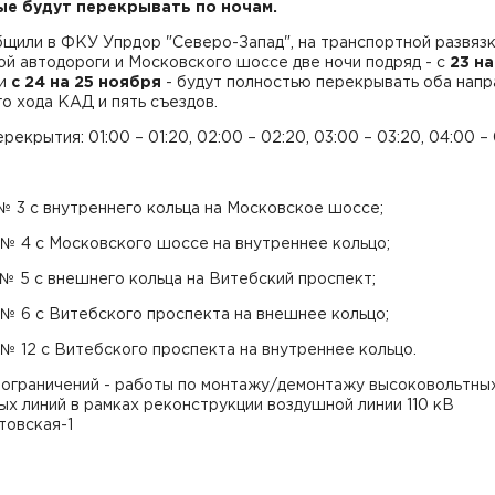
е будут перекрывать по ночам.
бщили в ФКУ Упрдор "Северо-Запад", на транспортной развяз
й автодороги и Московского шоссе две ночи подряд - с
23 на
и
с 24 на 25 ноября
- будут полностью перекрывать оба напр
о хода КАД и пять съездов.
рекрытия: 01:00 – 01:20, 02:00 – 02:20, 03:00 – 03:20, 04:00 – 
 № 3 с внутреннего кольца на Московское шоссе;
 № 4 с Московского шоссе на внутреннее кольцо;
 № 5 с внешнего кольца на Витебский проспект;
 № 6 с Витебского проспекта на внешнее кольцо;
 № 12 с Витебского проспекта на внутреннее кольцо.
 ограничений - работы по монтажу/демонтажу высоковольтны
х линий в рамках реконструкции воздушной линии 110 кВ
товская-1