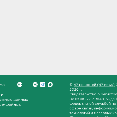
ма
©
47 новостей (47 news)
2026 г.
ти
Свидетельство о регистр
Эл № ФС 77-39848
, выда
льных данных
Федеральной службой по 
kie-файлов
сфере связи, информаци
технологий и массовых к