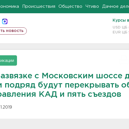
кономика
Происшествия
Общество
Чтиво
Дачное дел
Курсы 
USD ЦБ
ть новость
EUR ЦБ
икации
развязке с Московским шоссе 
и подряд будут перекрывать о
равления КАД и пять съездов
11.2019