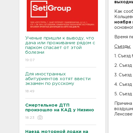
выходны
Как соо
Кольцево
ноября
основног
Время пе
Ученые пришли к выводу, что
дача или проживание рядом с
Съезды:
парком спасает от этой
болезни
1. Съезд
19:07
2. Съезд
Для иностранных
3. Съезд
абитуриентов хотят ввести
экзамен по русскому
4. Съезд
18:49
5. Съезд
Причина
Смертельное ДТП
воздушны
произошло на КАД у Низино
Ленсове
18:23
Наезд моторной лодки на