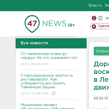
Власть
Э
18+
Сдела
Все новости
Коммун
От панической атаки до
сердца. На что указывает пот
Дор
23:03, 06.08.2026
вос
Староладожскую крепость
в Л
реставрируют. Как
собираются достроить
дви
Тайничную башню
22:30, 06.08.2026
09:30 10.
Мошенники меняют
общественные USB-зарядки.