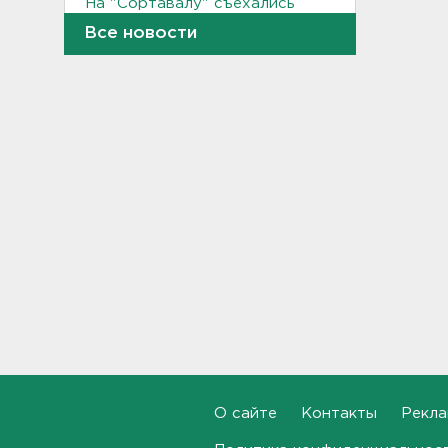
На "Сортавалу" съехались
спасатели и дорожники.
Все новости
Отрабатывали легенду о
крупном ДТП
17:50, 06.08.2026
В пятницу вузы публикуют
списки. Ленобласть подвела
итоги приемной
кампании-2026
17:36, 06.08.2026
Руководителя ячейки
мормонов из Выборга
задержали за
финансирование ФБК*
17:21, 06.08.2026
В Сестрорецке бабахнуло в
гараже, а оказалось - в
нарколаборатории
О сайте
Контакты
Рекла
17:20, 06.08.2026