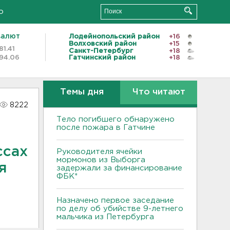
о
валют
Лодейнопольский район
+16
Волховский район
+15
81.41
Санкт-Петербург
+18
94.06
Гатчинский район
+18
Темы дня
Что читают
8222
Тело погибшего обнаружено
после пожара в Гатчине
ссах
Руководителя ячейки
мормонов из Выборга
я
задержали за финансирование
ФБК*
Назначено первое заседание
по делу об убийстве 9-летнего
мальчика из Петербурга