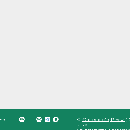
ма
©
47 новостей (47 news)
2026 г.