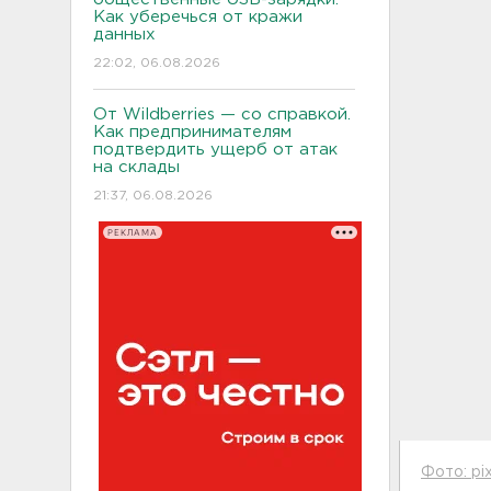
Как уберечься от кражи
данных
22:02, 06.08.2026
От Wildberries — со справкой.
Как предпринимателям
подтвердить ущерб от атак
на склады
21:37, 06.08.2026
РЕКЛАМА
Фото: pi