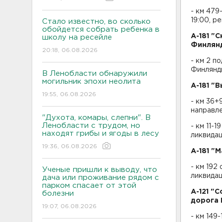
- км 479
19:00, р
Стало известно, во сколько
обойдется собрать ребенка в
А-181 "
школу на ресейле
Финлянд
20:18, 06.08.2026
- км 2 п
Финлянди
В Ленобласти обнаружили
могильник эпохи неолита
А-181 "
19:55, 06.08.2026
- км 36+
направле
"Духота, комары, слепни". В
Ленобласти с трудом, но
- км 11-
находят грибы и ягоды в лесу
ликвида
19:36, 06.08.2026
А-181 "
- км 192
Ученые пришли к выводу, что
ликвида
дача или проживание рядом с
парком спасает от этой
А-121 "
болезни
дорога 
19:07, 06.08.2026
- км 149