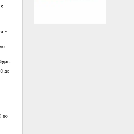
 с
а
а –
 до
бург:
00 до
0 до