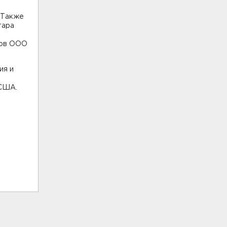
 Также
тара
ков ООО
ия и
 США.