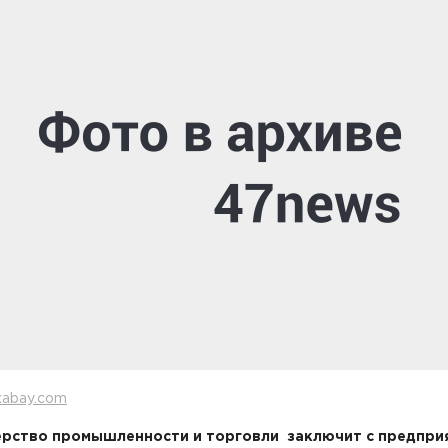
xabay.com
рство промышленности и торговли заключит с предпри