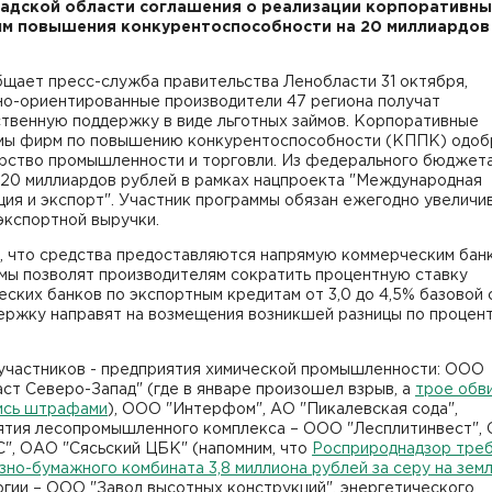
адской области соглашения о реализации корпоративны
м повышения конкурентоспособности на 20 миллиардов
бщает пресс-служба правительства Ленобласти 31 октября,
но-ориентированные производители 47 региона получат
ственную поддержку в виде льготных займов. Корпоративные
мы фирм по повышению конкурентоспособности (КППК) одоб
рство промышленности и торговли. Из федерального бюджет
 20 миллиардов рублей в рамках нацпроекта "Международная
ия и экспорт". Участник программы обязан ежегодно увеличи
экспортной выручки.
, что средства предоставляются напрямую коммерческим банк
мы позволят производителям сократить процентную ставку
ских банков по экспортным кредитам от 3,0 до 4,5% базовой 
ержку направят на возмещения возникшей разницы по процен
 участников - предприятия химической промышленности: ООО
ст Северо-Запад" (где в январе произошел взрыв, а
трое обв
ись штрафами
), ООО "Интерфом", АО "Пикалевская сода",
ятия лесопромышленного комплекса – ООО "Лесплитинвест",
", ОАО "Сясьский ЦБК" (напомним, что
Росприроднадзор треб
но-бумажного комбината 3,8 миллиона рублей за серу на зем
гии – ООО "Завод высотных конструкций", энергетического