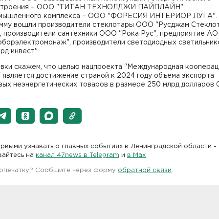
строения – ООО "ТИТАН ТЕХНОЛДЖИ ПАЙПЛАЙН",
мышленного комплекса – ООО "ФОРЕСИЯ ИНТЕРИОР ЛУГА".
амму вошли производители стеклотары ООО "Русджам Стекло
, производители сантехники ООО "Рока Рус", предприятие АО
оборэлектромонаж", производители светодиодных светильни
рд инвест".
авки скажем, что целью нацпроекта "Международная кооперац
 является достижение страной к 2024 году объема экспорта
вых неэнергетических товаров в размере 250 млрд долларов
рвыми узнавать о главных событиях в Ленинградской области -
вайтесь на
канал 47news в Telegram
и
в Maх
 опечатку? Сообщите через форму
обратной связи
.