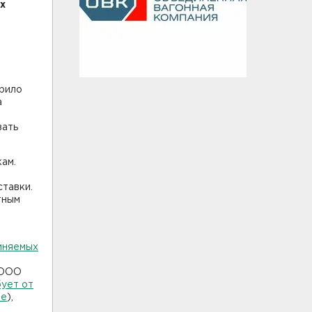
х
рило
а
вать
ам.
ставки.
тным
иняемых
 ООО
ует от
ле
),