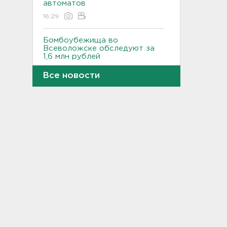
автоматов
16:29
Бомбоубежища во
Всеволожске обследуют за
1,6 млн рублей
16:10
Все новости
В Касимово BMW X7 влетел
и снёс детскую площадку -
фото
15:51
Лобовая авария собрала
пробку больше 8 км на
"Коле" - фото
15:32
Стало известно, зачем
депутатов ЗакСа экстренно
вызывают на работу