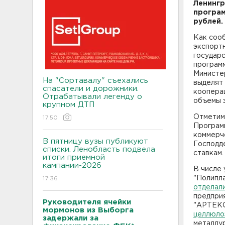
Ленингр
програм
рублей.
Как соо
экспорт
государ
програм
Министе
На "Сортавалу" съехались
выделят
спасатели и дорожники.
кооперац
Отрабатывали легенду о
объемы 
крупном ДТП
Отметим
17:50
Програм
коммерче
В пятницу вузы публикуют
Господд
списки. Ленобласть подвела
ставкам.
итоги приемной
кампании-2026
В числе
"Полипла
17:36
отделал
предпри
Руководителя ячейки
"АРТЕКС
мормонов из Выборга
целлюлоз
задержали за
металлур