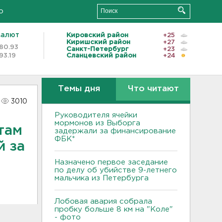
о
валют
Кировский район
+25
Киришский район
+27
80.93
Санкт-Петербург
+23
93.19
Сланцевский район
+24
Темы дня
Что читают
3010
Руководителя ячейки
мормонов из Выборга
там
задержали за финансирование
ФБК*
й за
Назначено первое заседание
по делу об убийстве 9-летнего
мальчика из Петербурга
Лобовая авария собрала
пробку больше 8 км на "Коле"
- фото