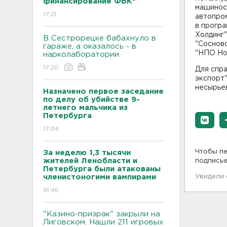
финансирование ФБК*
машино
17:21
автопро
в прогр
Холдинг"
В Сестрорецке бабахнуло в
"Соснов
гараже, а оказалось - в
"НПО Но
нарколаборатории
17:20
Для спр
экспорт"
несырье
Назначено первое заседание
по делу об убийстве 9-
летнего мальчика из
Петербурга
17:04
Чтобы пе
За неделю 1,3 тысячи
жителей Ленобласти и
подписы
Петербурга были атакованы
членистоногими вампирами
Увидели
16:46
"Казино-призрак" закрыли на
Лиговском. Нашли 211 игровых