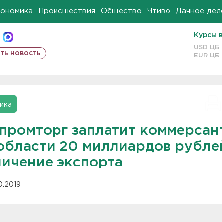
кономика
Происшествия
Общество
Чтиво
Дачное дел
Курсы 
USD ЦБ
ть новость
EUR ЦБ
ика
промторг заплатит коммерсан
области 20 миллиардов рубле
личение экспорта
10.2019