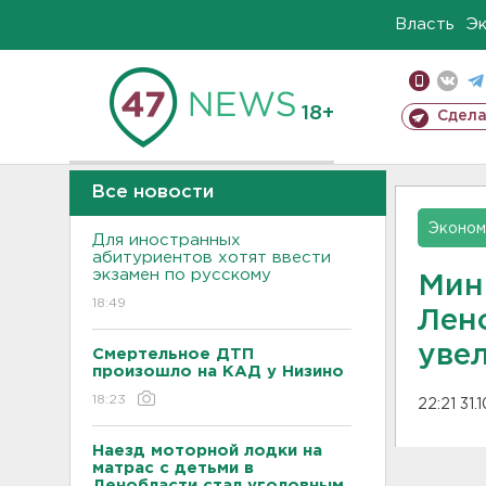
Власть
Э
18+
Сдела
Все новости
Эконом
Для иностранных
абитуриентов хотят ввести
экзамен по русскому
Мин
18:49
Лен
уве
Смертельное ДТП
произошло на КАД у Низино
18:23
22:21 31.
Наезд моторной лодки на
матрас с детьми в
Ленобласти стал уголовным