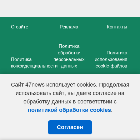
О сайте
Реклама
Контакты
Политика
обработки
Политика
Политика
персональных
использования
конфиденциальности
данных
cookie-файлов
Сайт 47news использует cookies. Продолжая
использовать сайт, вы даете согласие на
©
47 новостей (47 news)
2005 — 2026 г.
обработку данных в соответствии с
Свидетельство о регистрации СМИ Эл № ФС 77-39848, выдано
Федеральной службой по надзору в сфере связи,
.
политикой обработки cookies
информационных технологий и массовых коммуникаций
(Роскомнадзор) от 18 мая 2010г.
Согласен