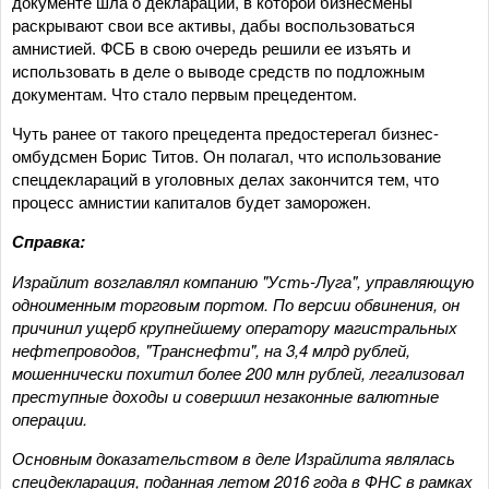
документе шла о декларации, в которой бизнесмены
раскрывают свои все активы, дабы воспользоваться
амнистией. ФСБ в свою очередь решили ее изъять и
использовать в деле о выводе средств по подложным
документам. Что стало первым прецедентом.
Чуть ранее от такого прецедента предостерегал бизнес-
омбудсмен Борис Титов. Он полагал, что использование
спецдеклараций в уголовных делах закончится тем, что
процесс амнистии капиталов будет заморожен.
Справка:
Израйлит возглавлял компанию "Усть-Луга", управляющую
одноименным торговым портом. По версии обвинения, он
причинил ущерб крупнейшему оператору магистральных
нефтепроводов, "Транснефти", на 3,4 млрд рублей,
мошеннически похитил более 200 млн рублей, легализовал
преступные доходы и совершил незаконные валютные
операции.
Основным доказательством в деле Израйлита являлась
спецдекларация, поданная летом 2016 года в ФНС в рамках