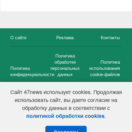
О сайте
Реклама
Контакты
Политика
обработки
Политика
Политика
персональных
использования
конфиденциальности
данных
cookie-файлов
Сайт 47news использует cookies. Продолжая
использовать сайт, вы даете согласие на
©
47 новостей (47 news)
2005 — 2026 г.
обработку данных в соответствии с
Свидетельство о регистрации СМИ Эл № ФС 77-39848, выдано
Федеральной службой по надзору в сфере связи,
.
политикой обработки cookies
информационных технологий и массовых коммуникаций
(Роскомнадзор) от 18 мая 2010г.