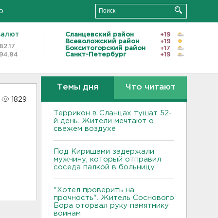
о
валют
Сланцевский район
+19
Всеволожский район
+19
82.17
Бокситогорский район
+17
94.84
Санкт-Петербург
+19
Темы дня
Что читают
1829
Террикон в Сланцах тушат 52-
й день. Жители мечтают о
свежем воздухе
Под Киришами задержали
мужчину, который отправил
соседа палкой в больницу
"Хотел проверить на
прочность". Житель Соснового
Бора оторвал руку памятнику
воинам