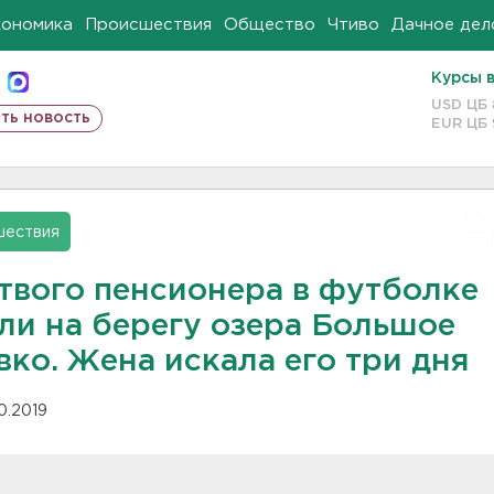
кономика
Происшествия
Общество
Чтиво
Дачное дел
Курсы 
USD ЦБ
ть новость
EUR ЦБ
шествия
твого пенсионера в футболке
ли на берегу озера Большое
вко. Жена искала его три дня
10.2019