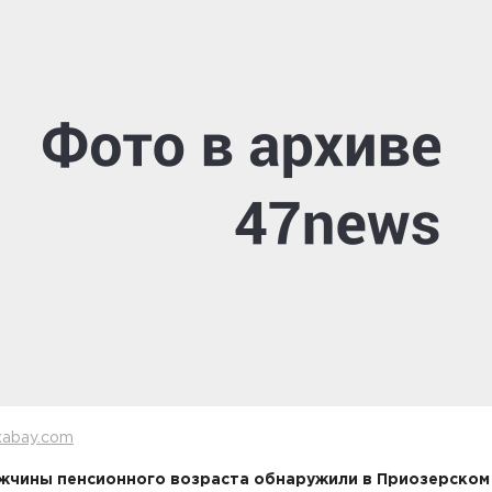
xabay.com
жчины пенсионного возраста обнаружили в Приозерском