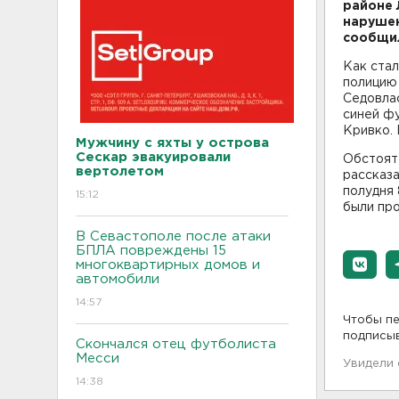
районе 
нарушен
сообщил
Как стал
полицию
Седовлас
синей ф
Кривко. 
Мужчину с яхты у острова
Сескар эвакуировали
Обстоят
вертолетом
рассказа
полудня 
15:12
были про
В Севастополе после атаки
БПЛА повреждены 15
многоквартирных домов и
автомобили
14:57
Чтобы пе
подписы
Скончался отец футболиста
Месси
Увидели
14:38