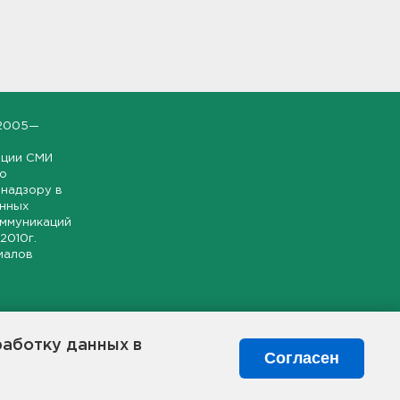
2005—
ации СМИ
но
надзору в
онных
оммуникаций
 2010г.
иалов
ской и
гионе.
работку данных в
я свободного
Согласен