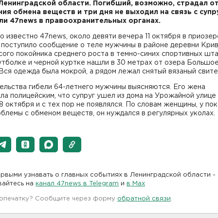
Ленинградской области. Погибший, возможно, страдал о
ия обмена веществ и три дня не выходил на связь с супр
и 47news в правоохранительных органах.
о известно 47news, около девяти вечера 11 октября в приозе
 поступило сообщение о теле мужчины в районе деревни Крив
ого покойника среднего роста в темно-синих спортивных шта
утболке и черной куртке нашли в 30 метрах от озера Большо
Вся одежда была мокрой, а рядом лежал снятый вязаный свите
ельства гибели 64-летнего мужчины выясняются. Его жена
ла полицейским, что супруг ушел из дома на Урожайной улице
8 октября и с тех пор не появлялся. По словам женщины, у по
блемы с обменом веществ, он нуждался в регулярных уколах.
рвыми узнавать о главных событиях в Ленинградской области -
вайтесь на
канал 47news в Telegram
и
в Maх
 опечатку? Сообщите через форму
обратной связи
.