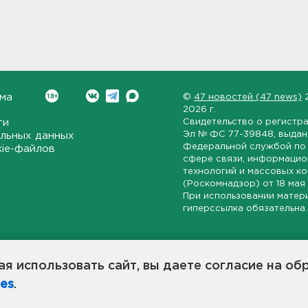
ма
©
47 новостей (47 news)
2026 г.
ти
Свидетельство о регистр
Эл № ФС 77-39848
, выда
льных данных
Федеральной службой по 
kie-файлов
сфере связи, информаци
технологий и массовых к
(Роскомнадзор) от
18 мая
При использовании матер
гиперссылка обязательна.
ет-издание, направленное на всестороннее освещение политиче
ской области, экономической и инвестиционной активности в ре
я использовать сайт, вы даете согласие на об
7 новостей» станет популярной и конструктивной площадкой дл
es
.
оисходят в 47-м регионе России.