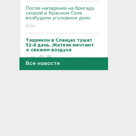
После нападения на бригаду
скорой в Красном Селе
возбудили уголовное дело
13:50
Террикон в Сланцах тушат
52-й день. Жители мечтают
о свежем воздухе
13:30
Все новости
"Больше не буду". Водителю
пришлось объясняться за
опасный дрифт на
Суворовском
12:56
После пожара на складе
“Ленты” в Красном Бору в
магазинах сократился
ассортимент
12:35