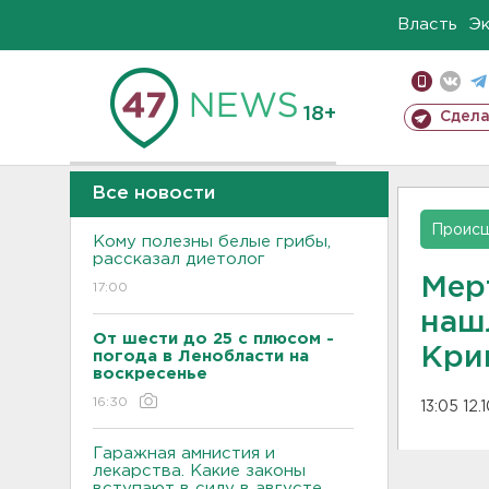
Власть
Э
18+
Сдела
Все новости
Проис
Кому полезны белые грибы,
рассказал диетолог
Мер
17:00
наш
От шести до 25 с плюсом -
Кри
погода в Ленобласти на
воскресенье
16:30
13:05 12.
Гаражная амнистия и
лекарства. Какие законы
вступают в силу в августе