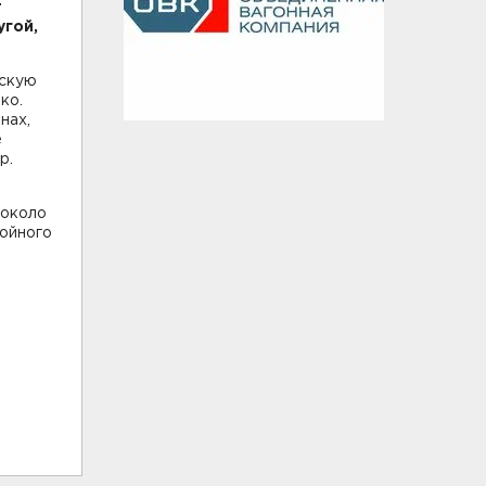
т
угой,
рскую
ко.
нах,
е
р.
 около
койного