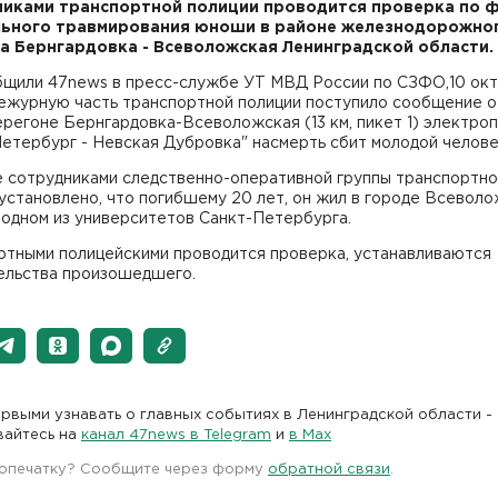
иками транспортной полиции проводится проверка по 
льного травмирования юноши в районе железнодорожно
а Бернгардовка - Всеволожская Ленинградской области.
бщили 47news в пресс-службе УТ МВД России по СЗФО,10 окт
дежурную часть транспортной полиции поступило сообщение о
ерегоне Бернгардовка-Всеволожская (13 км, пикет 1) электро
етербург - Невская Дубровка" насмерть сбит молодой челове
е сотрудниками следственно-оперативной группы транспортн
установлено, что погибшему 20 лет, он жил в городе Всеволо
 одном из университетов Санкт-Петербурга.
ртными полицейскими проводится проверка, устанавливаются
ельства произошедшего.
рвыми узнавать о главных событиях в Ленинградской области -
вайтесь на
канал 47news в Telegram
и
в Maх
 опечатку? Сообщите через форму
обратной связи
.