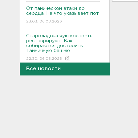
От панической атаки до
сердца. На что указывает пот
23:03, 06.08.2026
Староладожскую крепость
реставрируют. Как
собираются достроить
Тайничную башню
22:30, 06.08.2026
Все новости
Мошенники меняют
общественные USB-зарядки.
Как уберечься от кражи
данных
22:02, 06.08.2026
От Wildberries — со справкой.
Как предпринимателям
подтвердить ущерб от атак
на склады
21:37, 06.08.2026