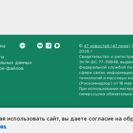
ма
©
47 новостей (47 news)
2026 г.
ти
Свидетельство о регистр
Эл № ФС 77-39848
, выда
льных данных
Федеральной службой по 
kie-файлов
сфере связи, информаци
технологий и массовых к
(Роскомнадзор) от
18 мая
При использовании матер
гиперссылка обязательна.
ет-издание, направленное на всестороннее освещение политиче
ской области, экономической и инвестиционной активности в ре
я использовать сайт, вы даете согласие на об
7 новостей» станет популярной и конструктивной площадкой дл
es
.
оисходят в 47-м регионе России.