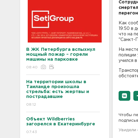
Сотрудн
смерте
перегон
Как соо
19:50 в 
что на п
"Санкт-П
В ЖК Петербурга вспыхнул
На мест
мощный пожар – горели
полиции 
машины на парковке
учился в
08:40
Транспо
обстоят
На территории школы в
Таиланде произошла
стрельба: есть жертвы и
пострадавшие
08:12
Чтобы пе
Объект Wildberries
подписы
загорелся в Екатеринбурге
Увидели
07:43