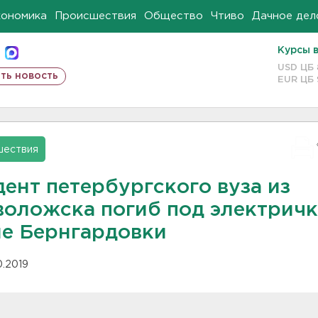
кономика
Происшествия
Общество
Чтиво
Дачное дел
Курсы 
USD ЦБ
ть новость
EUR ЦБ
шествия
ент петербургского вуза из
воложска погиб под электрич
ле Бернгардовки
10.2019