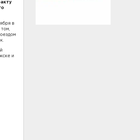
факту
го
ября в
 том,
поездом
к.
ой
жске и