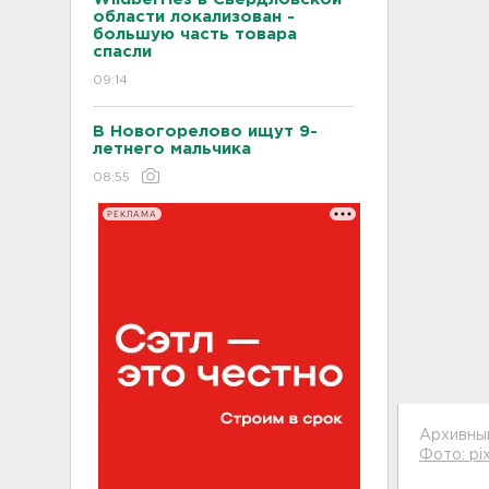
области локализован -
большую часть товара
спасли
09:14
В Новогорелово ищут 9-
летнего мальчика
08:55
РЕКЛАМА
Архивны
Фото: pi