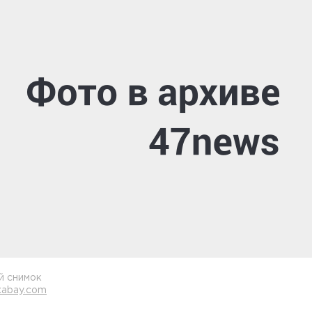
й снимок
xabay.com