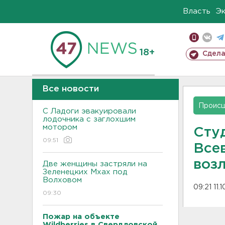
Власть
Э
18+
Сдела
Все новости
Проис
С Ладоги эвакуировали
лодочника с заглохшим
мотором
Студ
09:51
Все
воз
Две женщины застряли на
Зеленецких Мхах под
Волховом
09:21 11.
09:30
Пожар на объекте
Wildberries в Свердловской