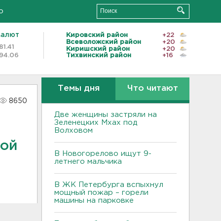
о
валют
Кировский район
+22
Всеволожский район
+20
81.41
Киришский район
+20
94.06
Тихвинский район
+16
Темы дня
Что читают
8650
Две женщины застряли на
Зеленецких Мхах под
Волховом
кой
В Новогорелово ищут 9-
летнего мальчика
В ЖК Петербурга вспыхнул
мощный пожар – горели
машины на парковке