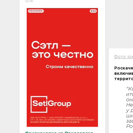
12:41
РЕКЛАМА
Фото: pi
Роскаче
включив
террито
"К
ит
он
Не
у 
ши
за
Ро