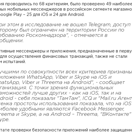
ия проводились по 68 критериям, было проверено 49 наиболе
ных мобильных мессенджеров в российском сегменте магазин
oogle Play – 25 для iOS и 24 для Android.
ри этом в исследование не вошел Telegram, доступ
торому был ограничен на территории России по
ебованию Роскомнадзора", - отмечается в
общении.
тивные мессенджеры и приложения, предназначенные в перв
для осуществления финансовых транзакций, также не стали
м испытаний.
учшими по совокупности всех критериев признаны
иложения WhatsApp, Viber и Skype на iOS и
atsApp, Viber и Threema на Android", - сообщает
ганизация. С точки зрения функциональных
зможностей лучше других - как на iOS, так и на
droid - себя показали "ТамТам", ICQ и "Mail.ru Агент
енка простоты использования показала, что на iOS
иболее удобными являются Facebook Messenger,
reema и Skype, а на Android – Threema, "ВКонтакте"
ype.
ьтате проверки безопасности приложений наиболее защищенн