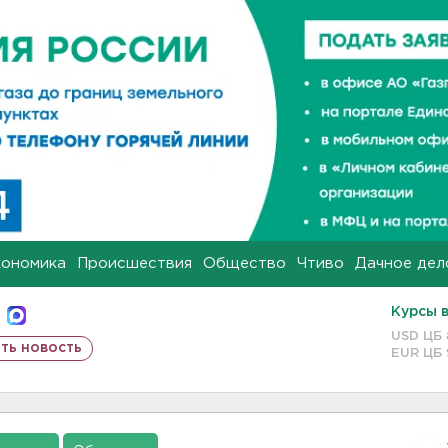
кономика
Происшествия
Общество
Чтиво
Дачное дел
Курсы 
USD ЦБ
ть новость
EUR ЦБ