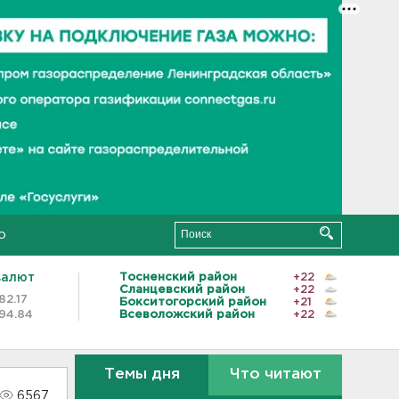
о
валют
Тосненский район
+22
Сланцевский район
+22
82.17
Бокситогорский район
+21
94.84
Всеволожский район
+22
Темы дня
Что читают
6567