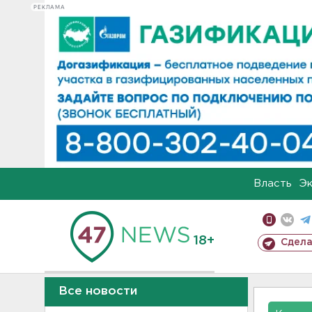
РЕКЛАМА
Власть
Э
18+
Сдела
Все новости