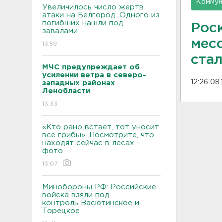
Коммун
Увеличилось число жертв
атаки на Белгород. Одного из
погибших нашли под
Рос
завалами
мес
13:59
стал
МЧС предупреждает об
усилении ветра в северо-
12:26 08.
западных районах
Ленобласти
13:33
«Кто рано встает, тот уносит
все грибы». Посмотрите, что
находят сейчас в лесах –
фото
13:07
Минобороны РФ: Российские
войска взяли под
контроль Васютинское и
Торецкое