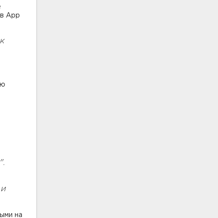
е
ов App
 к
ую
".
 и
ыми на