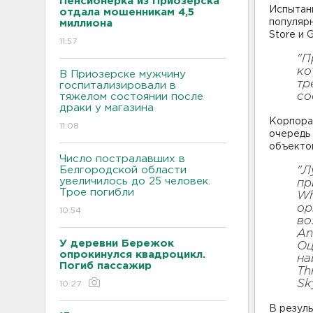
Пенсионерка из Приозерска
Испытан
отдала мошенникам 4,5
популяр
миллиона
Store и G
11:57
"П
ко
В Приозерске мужчину
тр
госпитализировали в
со
тяжелом состоянии после
драки у магазина
Корпора
11:08
очередь 
объекто
Число постралавших в
Белгородской области
"Л
увеличилось до 25 человек.
пр
Трое погибли
Wh
ор
10:54
во
An
У деревни Бережок
Оц
опрокинулся квадроцикл.
на
Погиб пассажир
Th
Sk
10:27
В резул