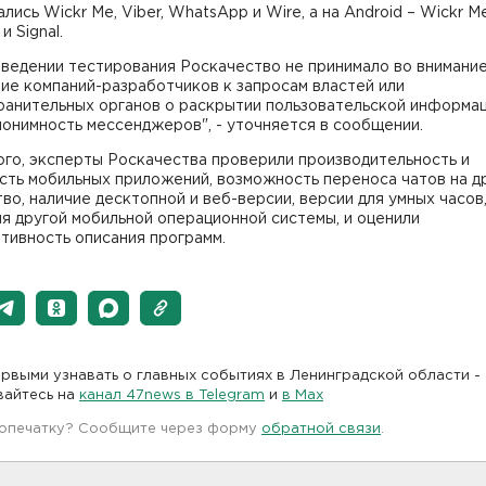
ались Wickr Me, Viber, WhatsApp и Wire, а на Android – Wickr Me
и Signal.
оведении тестирования Роскачество не принимало во внимани
ие компаний-разработчиков к запросам властей или
ранительных органов о раскрытии пользовательской информац
онимность мессенджеров", - уточняется в сообщении.
го, эксперты Роскачества проверили производительность и
сть мобильных приложений, возможность переноса чатов на д
во, наличие десктопной и веб-версии, версии для умных часов,
я другой мобильной операционной системы, и оценили
тивность описания программ.
рвыми узнавать о главных событиях в Ленинградской области -
вайтесь на
канал 47news в Telegram
и
в Maх
 опечатку? Сообщите через форму
обратной связи
.