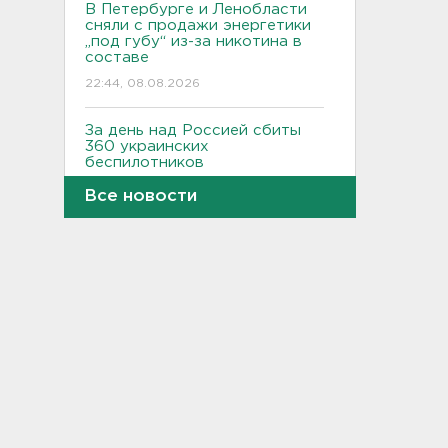
В Петербурге и Ленобласти
сняли с продажи энергетики
„под губу“ из-за никотина в
составе
22:44, 08.08.2026
За день над Россией сбиты
360 украинских
беспилотников
22:11, 08.08.2026
Все новости
Женщина прыгнула в Неву на
востоке Петербурга
21:41, 08.08.2026
В лобовом столкновении
автомобилей близ Киришей
пострадали дети
21:17, 08.08.2026
Петербургские мосты
окрасятся в цвета