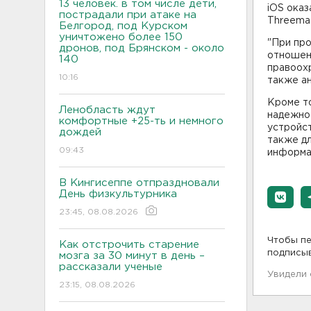
13 человек. в том числе дети,
iOS оказ
пострадали при атаке на
Threema 
Белгород, под Курском
уничтожено более 150
"При пр
дронов, под Брянском - около
отношен
140
правоох
10:16
также ан
Кроме то
Ленобласть ждут
надежно
комфортные +25-ть и немного
устройст
дождей
также дл
09:43
информа
В Кингисеппе отпраздновали
День физкультурника
23:45, 08.08.2026
Чтобы пе
Как отстрочить старение
подписы
мозга за 30 минут в день –
рассказали ученые
Увидели
23:15, 08.08.2026