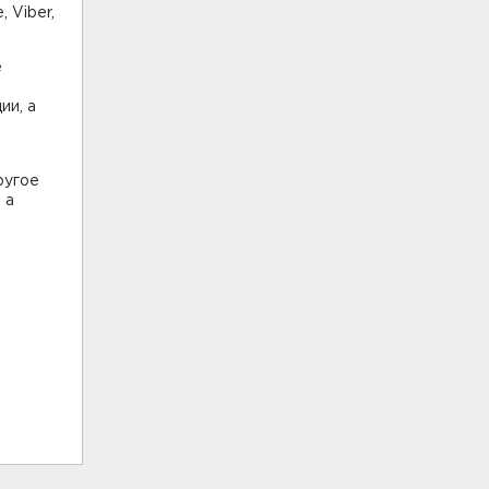
, Viber,
е
ии, а
ругое
 а