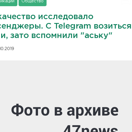
икации
Общество
качество исследовало
сенджеры. С Telegram возиться
и, зато вспомнили "аську"
10.2019