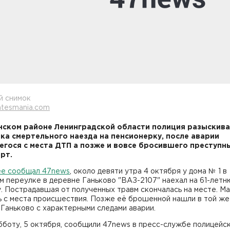
й снимок
atesmania.com
нском районе Ленинградской области полиция разыскив
ка смертельного наезда на пенсионерку, после аварии
гося с места ДТП а позже и вовсе бросившего преступн
рт.
ее сообщал 47news
, около девяти утра 4 октября у дома № 1 в
м переулке в деревне Ганьково "ВАЗ-2107" наехал на 61-лет
. Пострадавшая от полученных травм скончалась на месте. М
ь с места происшествия. Позже её брошенной нашли в той же
Ганьково с характерными следами аварии.
бботу, 5 октября, сообщили 47news в пресс-службе полицейс