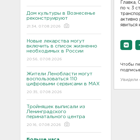
Главка,
по ч. 3 
Дом культуры в Вознесенье
транспо
реконструируют
активно 
явиться 
21:34, 07.08.2026
Новые лекарства могут
включить в список жизненно
необходимых в России
20:56, 07.08.2026
Чтобы пе
подписы
Жители Ленобласти могут
воспользоваться 110
Увидели
цифровыми сервисами в МАХ
20:35, 07.08.2026
Тройняшек выписали из
Ленинградского
перинатального центра
20:16, 07.08.2026
Больше часа.