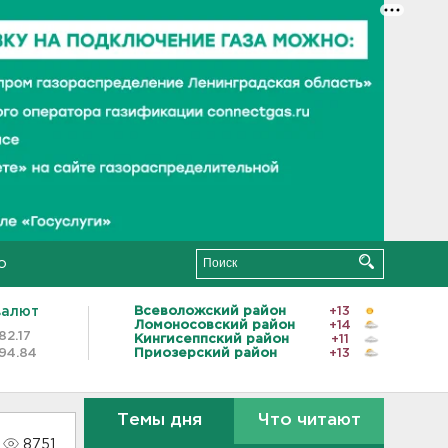
о
валют
Всеволожский район
+13
Ломоносовский район
+14
82.17
Кингисеппский район
+11
94.84
Приозерский район
+13
Темы дня
Что читают
8751