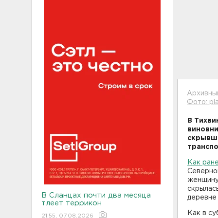
Архивны
Фото: pl
В Тихви
виновни
скрывше
транспо
Как ран
Северно
женщину
скрылас
В Сланцах почти два месяца
деревне 
тлеет террикон
Как в су
21:55, 07.08.2026