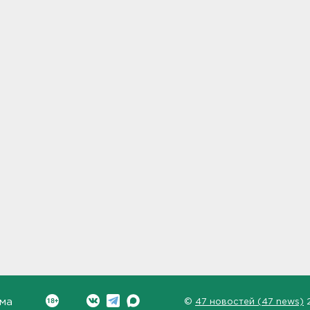
ма
©
47 новостей (47 news)