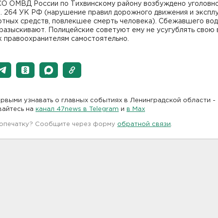
 СО ОМВД России по Тихвинскому району возбуждено уголовн
ст. 264 УК РФ (нарушение правил дорожного движения и экспл
ртных средств, повлекшее смерть человека). Сбежавшего во
разыскивают. Полицейские советуют ему не усугублять свою 
к правоохранителям самостоятельно.
рвыми узнавать о главных событиях в Ленинградской области -
вайтесь на
канал 47news в Telegram
и
в Maх
 опечатку? Сообщите через форму
обратной связи
.