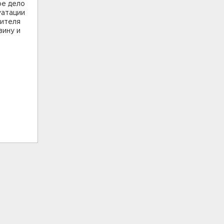
ое дело
уатации
дителя
вину и