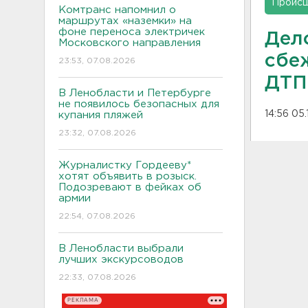
Проис
Комтранс напомнил о
маршрутах «наземки» на
фоне переноса электричек
Дел
Московского направления
сбе
23:53, 07.08.2026
ДТП
В Ленобласти и Петербурге
не появилось безопасных для
14:56 05.
купания пляжей
23:32, 07.08.2026
Журналистку Гордееву*
хотят объявить в розыск.
Подозревают в фейках об
армии
22:54, 07.08.2026
В Ленобласти выбрали
лучших экскурсоводов
22:33, 07.08.2026
РЕКЛАМА