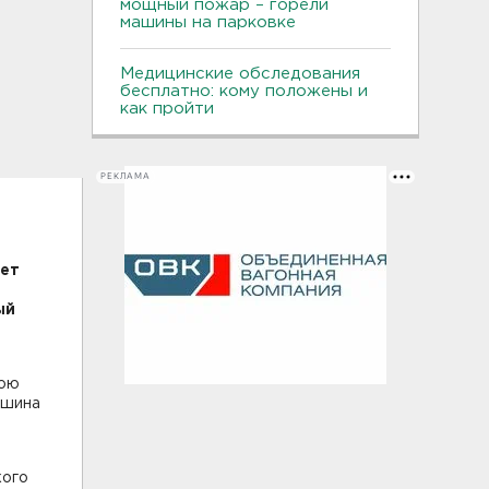
мощный пожар – горели
машины на парковке
Медицинские обследования
бесплатно: кому положены и
как пройти
РЕКЛАМА
ает
ый
нюю
ашина
кого