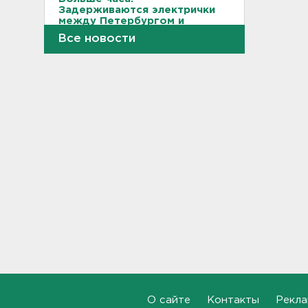
Задерживаются электрички
между Петербургом и
Ленобластью
Все новости
19:57, 07.08.2026
В Гатчине два
спецтранспорта не поделили
дорогу
19:36, 07.08.2026
Медведи Бу и Тяпа из «Дома
тигра» в Ленобласти
долетели до Ирландии
19:17, 07.08.2026
Больше десятка человек
утонули в Ленобласти за
июль
18:58, 07.08.2026
Задерживаются "Сапсаны" из
О сайте
Контакты
Рекла