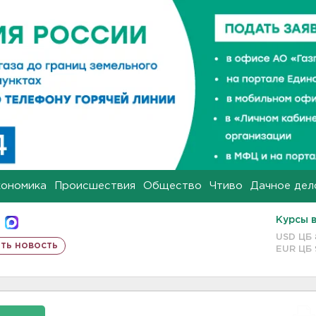
кономика
Происшествия
Общество
Чтиво
Дачное дел
Курсы 
USD ЦБ
ть новость
EUR ЦБ