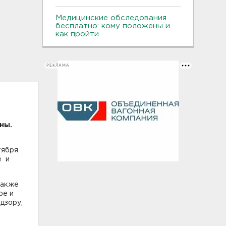
Медицинские обследования
бесплатно: кому положены и
как пройти
РЕКЛАМА
аны.
тября
е и
также
фе и
дзору,