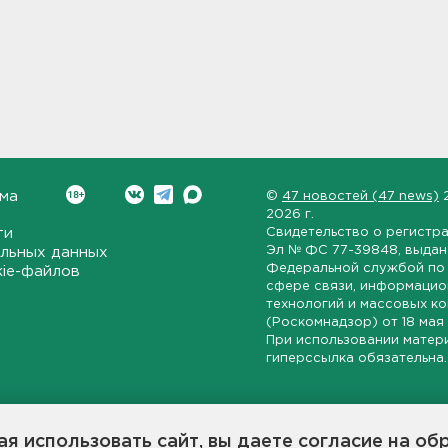
ма
©
47 новостей (47 news)
2026 г.
ти
Свидетельство о регистр
Эл № ФС 77-39848
, выда
льных данных
Федеральной службой по 
kie-файлов
сфере связи, информаци
технологий и массовых к
(Роскомнадзор) от
18 мая
При использовании матер
гиперссылка обязательна.
ет-издание, направленное на всестороннее освещение политиче
ской области, экономической и инвестиционной активности в ре
я использовать сайт, вы даете согласие на об