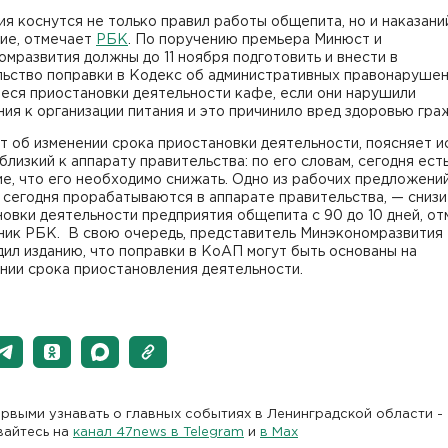
я коснутся не только правил работы общепита, но и наказаний
ие, отмечает
РБК
. По поручению премьера Минюст и
мразвития должны до 11 ноября подготовить и внести в
льство поправки в Кодекс об административных правонарушен
еся приостановки деятельности кафе, если они нарушили
ия к организации питания и это причинило вред здоровью гра
т об изменении срока приостановки деятельности, поясняет и
 близкий к аппарату правительства: по его словам, сегодня ес
е, что его необходимо снижать. Одно из рабочих предложений
сегодня прорабатываются в аппарате правительства, — снизи
овки деятельности предприятия общепита с 90 до 10 дней, от
ник РБК. В свою очередь, представитель Минэкономразвития
ил изданию, что поправки в КоАП могут быть основаны на
нии срока приостановления деятельности.
рвыми узнавать о главных событиях в Ленинградской области -
вайтесь на
канал 47news в Telegram
и
в Maх