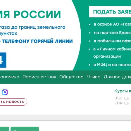
кономика
Происшествия
Общество
Чтиво
Дачное дел
Курсы 
USD ЦБ
ть новость
EUR ЦБ