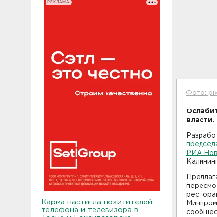
РЕКЛАМА
Фото: pi
Ослабит
власти.
Разрабо
председ
РИА Нов
Калинин
Предлага
пересмо
рестора
Карма настигла похитителей
Минпром
телефона и телевизора в
сообщес