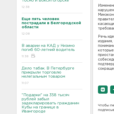
Тосно и Бокситогорске
Изменени
12:38
нарушен
Минэконо
Еще пять человек
правите
пострадали в Белгородской
касающи
области
требован
12:08
Речь иде
издания,
В аварии на КАД у Низино
понимани
погиб 60-летний водитель
которые 
приостан
11:38
собесед
подтверд
Дело табак. В Петербурге
сокраще
прикрыли торговлю
нелегальным товаром
11:07
"Подарки" на 358 тысяч
рублей забыл
задекларировать гражданин
Чтобы пе
Кубы на границе в
подписы
Ивангороде