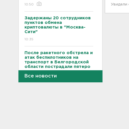
10:50
Увидели
Задержаны 20 сотрудников
пунктов обмена
криптовалюты в "Москва-
Сити"
10:35
После ракетного обстрела и
атак беспилотников на
транспорт в Белгородской
области пострадали пятеро
10:10
Все новости
С Ладоги эвакуировали
лодочника с заглохшим
мотором
09:51
Две женщины застряли на
Зеленецких Мхах под
Волховом