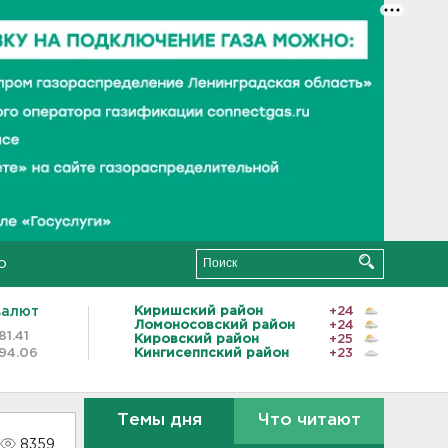
о
валют
Киришский район
+24
Ломоносовский район
+24
81.41
Кировский район
+25
94.06
Кингисеппский район
+23
Темы дня
Что читают
8359