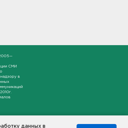
2005—
ации СМИ
но
надзору в
онных
оммуникаций
 2010г.
иалов
ской и
гионе.
работку данных в