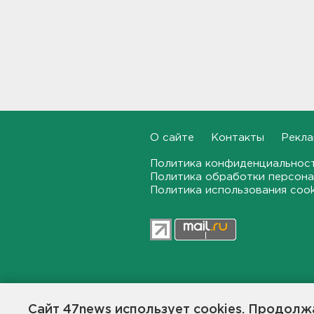
09:30
Пожар на объекте
Wildberries в Свердловской
области локализован -
большую часть товара
спасли
09:14
О сайте
Контакты
Рекла
В Новогорелово ищут 9-
летнего мальчика
Политика конфиденциальнос
08:55
Политика обработки персона
Политика использования coo
В ЖК Петербурга вспыхнул
мощный пожар – горели
машины на парковке
08:40
На территории школы в
Таиланде произошла
47news.ru — независимое интерн
стрельба: есть жертвы и
общественной жизни в Ленинград
Сайт 47news использует cookies. Продолжа
пострадавшие