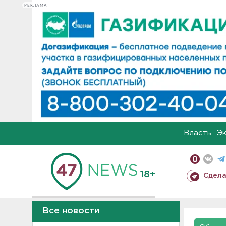
РЕКЛАМА
Власть
Э
18+
Сдела
Все новости