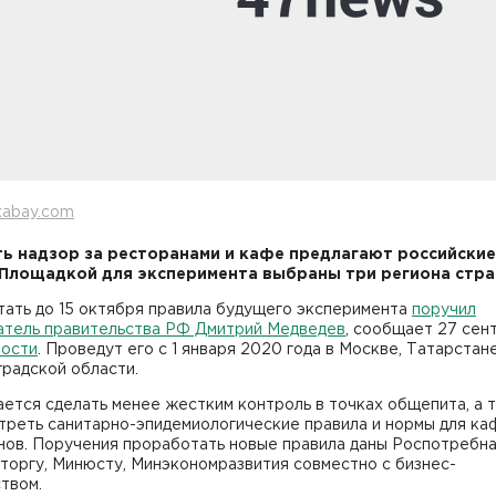
xabay.com
ь надзор за ресторанами и кафе предлагают российские
 Площадкой для эксперимента выбраны три региона стр
тать до 15 октября правила будущего эксперимента
поручил
атель правительства РФ Дмитрий Медведев
, сообщает 27 сен
ости
. Проведут его с 1 января 2020 года в Москве, Татарстан
градской области.
ется сделать менее жестким контроль в точках общепита, а 
треть санитарно-эпидемиологические правила и нормы для ка
нов. Поручения проработать новые правила даны Роспотребна
торгу, Минюсту, Минэкономразвития совместно с бизнес-
твом.