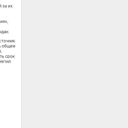
 за их
иях,
ждан.
сточник
ть общее
,
ть срок
метил