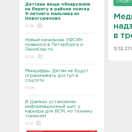
Общес
Детские вещи обнаружили
на берегу в районе поиска
9-летнего мальчика из
Мед
Новогорелово
надз
13:36
в тр
Новый начальник УФСИН
появился в Петербурге и
12:32 27
Ленобласти
13:20
Минцифры: Детям не будут
ограничивать доступ в
соцсети
13:06
В Шапках установили
информационный щит у
карьера для ВСМ, но технику
тормозят
12:51