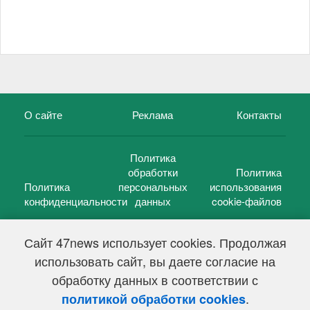
О сайте
Реклама
Контакты
Политика
обработки
Политика
Политика
персональных
использования
конфиденциальности
данных
cookie-файлов
Сайт 47news использует cookies. Продолжая
использовать сайт, вы даете согласие на
©
47 новостей (47 news)
2005 — 2026 г.
обработку данных в соответствии с
Свидетельство о регистрации СМИ Эл № ФС 77-39848, выдано
Федеральной службой по надзору в сфере связи,
.
политикой обработки cookies
информационных технологий и массовых коммуникаций