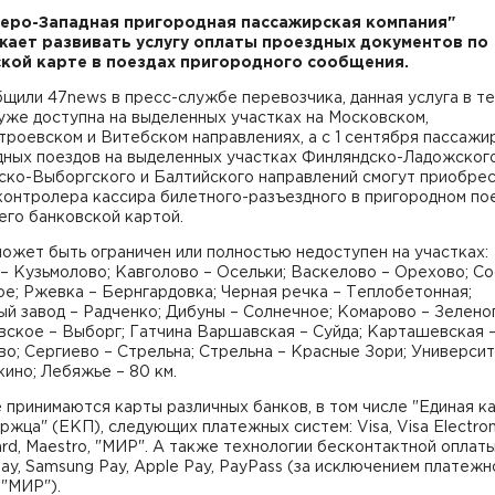
еро-Западная пригородная пассажирская компания"
ает развивать услугу оплаты проездных документов по
кой карте в поездах пригородного сообщения.
щили 47news в пресс-службе перевозчика, данная услуга в т
уже доступна на выделенных участках на Московском,
роевском и Витебском направлениях, а с 1 сентября пассажи
дных поездов на выделенных участках Финляндско-Ладожского
ско-Выборгского и Балтийского направлений смогут приобре
контролера кассира билетного-разъездного в пригородном по
его банковской картой.
ожет быть ограничен или полностью недоступен на участках:
– Кузьмолово; Кавголово – Осельки; Васкелово – Орехово; Со
е; Ржевка – Бернгардовка; Черная речка – Теплобетонная;
й завод – Радченко; Дибуны – Солнечное; Комарово – Зелено
вское – Выборг; Гатчина Варшавская – Суйда; Карташевская 
о; Сергиево – Стрельна; Стрельна – Красные Зори; Университ
ино; Лебяжье – 80 км.
 принимаются карты различных банков, в том числе "Единая к
жца" (ЕКП), следующих платежных систем: Visa, Visa Electron
rd, Maestro, "МИР". А также технологии бесконтактной оплаты
ay, Samsung Pay, Apple Pay, PayPass (за исключением платежн
"МИР").