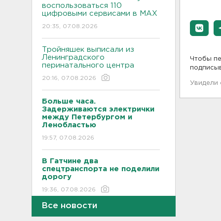
воспользоваться 110
цифровыми сервисами в МАХ
20:35, 07.08.2026
Тройняшек выписали из
Ленинградского
Чтобы пе
перинатального центра
подписы
20:16, 07.08.2026
Увидели
Больше часа.
Задерживаются электрички
между Петербургом и
Ленобластью
19:57, 07.08.2026
В Гатчине два
спецтранспорта не поделили
дорогу
19:36, 07.08.2026
Все новости
Медведи Бу и Тяпа из «Дома
тигра» в Ленобласти