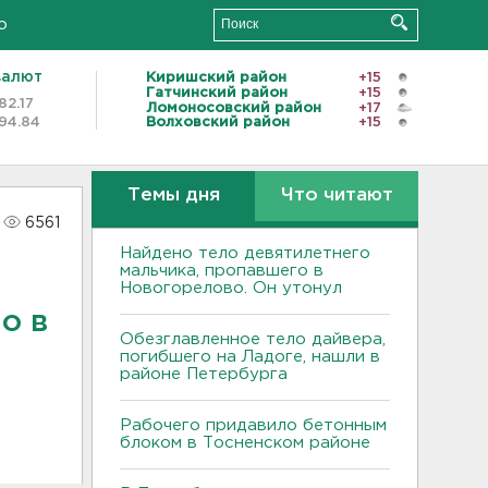
о
валют
Киришский район
+15
Гатчинский район
+15
82.17
Ломоносовский район
+17
94.84
Волховский район
+15
Темы дня
Что читают
6561
Найдено тело девятилетнего
мальчика, пропавшего в
Новогорелово. Он утонул
о в
Обезглавленное тело дайвера,
погибшего на Ладоге, нашли в
районе Петербурга
Рабочего придавило бетонным
блоком в Тосненском районе