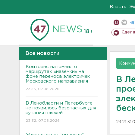
Власть
Э
18+
Сдела
Все новости
Коммун
Комтранс напомнил о
маршрутах «наземки» на
фоне переноса электричек
В Л
Московского направления
про
23:53, 07.08.2026
элек
В Ленобласти и Петербурге
бес
не появилось безопасных для
купания пляжей
23:32, 07.08.2026
23:21 31.
Журналистку Гордееву*