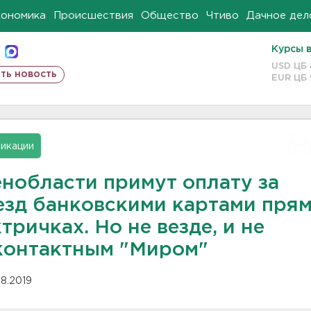
кономика
Происшествия
Общество
Чтиво
Дачное дел
Курсы 
USD ЦБ
ть новость
EUR ЦБ
икации
енобласти примут оплату за
езд банковскими картами прям
тричках. Но не везде, и не
контактным "Миром"
08.2019