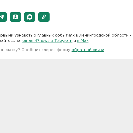
рвыми узнавать о главных событиях в Ленинградской области -
вайтесь на
канал 47news в Telegram
и
в Maх
 опечатку? Сообщите через форму
обратной связи
.