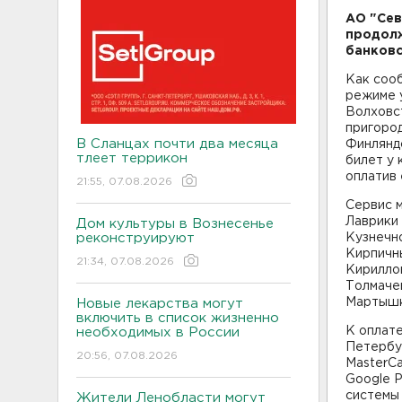
АО "Сев
продолж
банковс
Как сооб
режиме 
Волховст
пригоро
В Сланцах почти два месяца
Финлянд
тлеет террикон
билет у 
оплатив 
21:55, 07.08.2026
Сервис м
Лаврики 
Дом культуры в Вознесенье
реконструируют
Кузнечно
Кирпичны
21:34, 07.08.2026
Кирилло
Толмачев
Мартышк
Новые лекарства могут
включить в список жизненно
К оплате
необходимых в России
Петербур
20:56, 07.08.2026
MasterCa
Google P
системы 
Жители Ленобласти могут