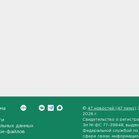
ма
©
47 новостей (47 news)
2026 г.
ти
Свидетельство о регистр
Эл № ФС 77-39848
, выда
льных данных
Федеральной службой по 
kie-файлов
сфере связи, информаци