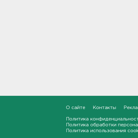
долетели до Ирландии
19:17, 07.08.2026
Больше десятка человек
утонули в Ленобласти за
июль
18:58, 07.08.2026
Задерживаются "Сапсаны" из
Москвы в Петербург
18:37, 07.08.2026
Мобильный медпункт приедет
проверять здоровье жителей
Соснового Бора
18:18, 07.08.2026
О сайте
Контакты
Рекла
Политика конфиденциальнос
Врач дала рекомендации для
родителей с детьми - как
Политика обработки персона
пережить жару
Политика использования coo
17:59, 07.08.2026