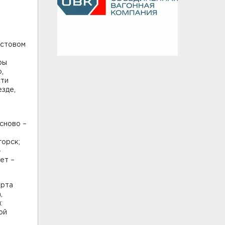
естовом
ры
,
сти
езде,
сново –
горск;
–
ет –
арта
,
:
ой