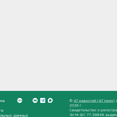
ма
©
47 новостей (47 news)
2026 г.
ти
Свидетельство о регистр
Эл № ФС 77-39848
, выда
льных данных