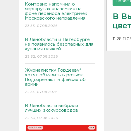
Проис
Комтранс напомнил о
маршрутах «наземки» на
фоне переноса электричек
В В
Московского направления
цве
23:53, 07.08.2026
11:28 11.
В Ленобласти и Петербурге
не появилось безопасных для
купания пляжей
23:32, 07.08.2026
Журналистку Гордееву*
хотят объявить в розыск.
Подозревают в фейках об
армии
22:54, 07.08.2026
В Ленобласти выбрали
лучших экскурсоводов
22:33, 07.08.2026
РЕКЛАМА