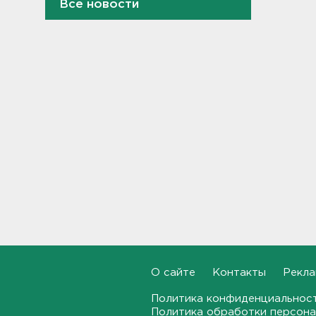
Все новости
Задерживаются электрички
между Петербургом и
Ленобластью
19:57, 07.08.2026
В Гатчине два
спецтранспорта не поделили
дорогу
19:36, 07.08.2026
Медведи Бу и Тяпа из «Дома
тигра» в Ленобласти
долетели до Ирландии
19:17, 07.08.2026
Больше десятка человек
утонули в Ленобласти за
июль
О сайте
Контакты
Рекла
18:58, 07.08.2026
Политика конфиденциальнос
Задерживаются "Сапсаны" из
Политика обработки персона