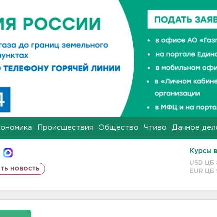
кономика
Происшествия
Общество
Чтиво
Дачное дел
Курсы 
USD ЦБ
ть новость
EUR ЦБ