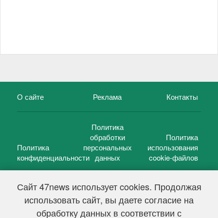
О сайте
Реклама
Контакты
Политика
обработки
Политика
Политика
персональных
использования
конфиденциальности
данных
cookie-файлов
Сайт 47news использует cookies. Продолжая
использовать сайт, вы даете согласие на
©
47 новостей (47 news)
2005 — 2026 г.
обработку данных в соответствии с
Свидетельство о регистрации СМИ Эл № ФС 77-39848, выдано