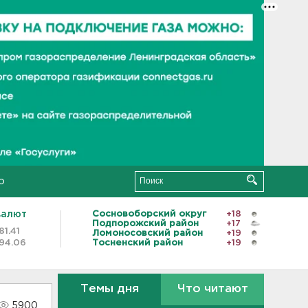
о
валют
Сосновоборский округ
+18
Подпорожский район
+17
81.41
Ломоносовский район
+19
94.06
Тосненский район
+19
Темы дня
Что читают
5900