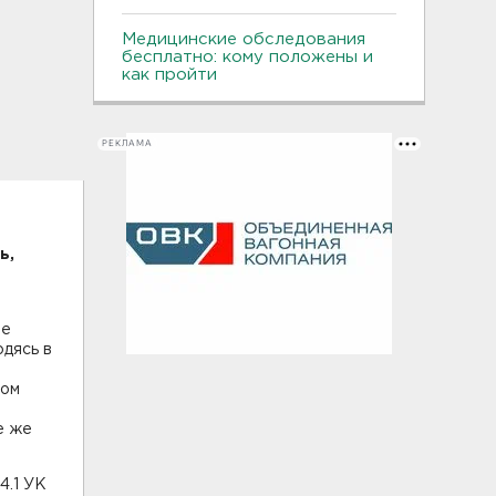
Медицинские обследования
бесплатно: кому положены и
как пройти
РЕКЛАМА
ь,
бе
одясь в
том
е же
4.1 УК