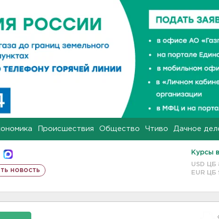
кономика
Происшествия
Общество
Чтиво
Дачное дел
Курсы 
USD ЦБ
ть новость
EUR ЦБ