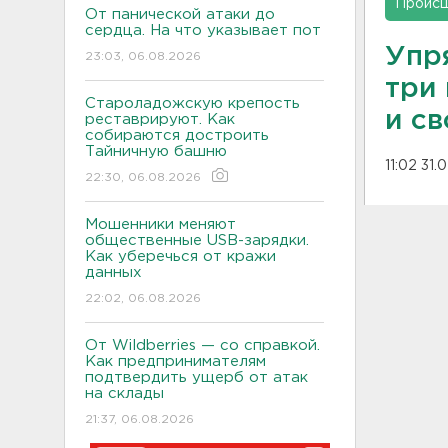
Проис
От панической атаки до
сердца. На что указывает пот
Упр
23:03, 06.08.2026
три 
Староладожскую крепость
и с
реставрируют. Как
собираются достроить
Тайничную башню
11:02 31.
22:30, 06.08.2026
Мошенники меняют
общественные USB-зарядки.
Как уберечься от кражи
данных
22:02, 06.08.2026
От Wildberries — со справкой.
Как предпринимателям
подтвердить ущерб от атак
на склады
21:37, 06.08.2026