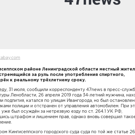
xabay.com
исеппском районе Ленинградской области местный жител
стремящийся за руль после употребления спиртного,
рён к реальному трёхлетнему сроку.
еду, 31 июля, сообщили корреспонденту 47news в пресс-служ
уры Ленобласти, 26 апреля 2019 года 34-летний мужчина, нах
и подпития, катался по улицам Ивангорода, но был остановлен
ками полиции и отстранен от управления автомобилем. При э
 уже был осуждён за нетрезвую езду по ст. 264.1 УК РФ,
шись штрафом и лишением прав, однако вновь совершил тако
ление.
ом Кингисеппского городского суда суда по той же статье 26