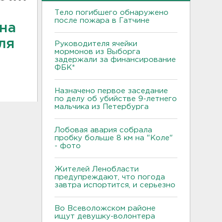
Тело погибшего обнаружено
после пожара в Гатчине
на
ля
Руководителя ячейки
мормонов из Выборга
задержали за финансирование
ФБК*
Назначено первое заседание
по делу об убийстве 9-летнего
мальчика из Петербурга
Лобовая авария собрала
пробку больше 8 км на "Коле"
- фото
Жителей Ленобласти
предупреждают, что погода
завтра испортится, и серьезно
Во Всеволожском районе
ищут девушку-волонтера