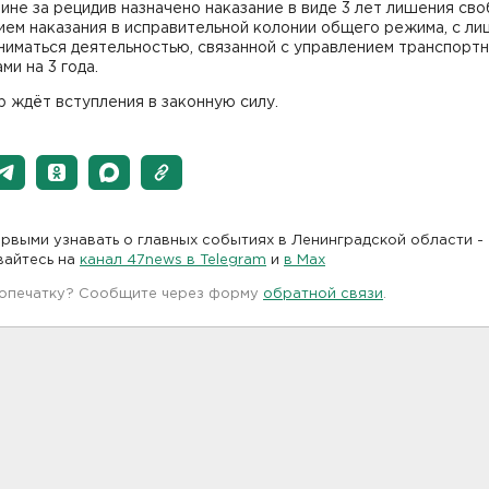
не за рецидив назначено наказание в виде 3 лет лишения сво
ием наказания в исправительной колонии общего режима, с л
ниматься деятельностью, связанной с управлением транспорт
ми на 3 года.
 ждёт вступления в законную силу.
рвыми узнавать о главных событиях в Ленинградской области -
вайтесь на
канал 47news в Telegram
и
в Maх
 опечатку? Сообщите через форму
обратной связи
.