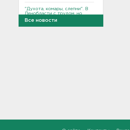
"Духота, комары, слепни". В
Ленобласти с трудом, но
находят грибы и ягоды в лесу
Все новости
19:36, 06.08.2026
Ученые пришли к выводу, что
дача или проживание рядом с
парком спасает от этой
болезни
19:07, 06.08.2026
Для иностранных
абитуриентов хотят ввести
экзамен по русскому
18:49, 06.08.2026
Смертельное ДТП
произошло на КАД у Низино
18:23, 06.08.2026