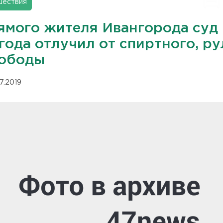
шествия
ямого жителя Ивангорода суд 
года отлучил от спиртного, ру
вободы
07.2019