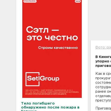
РЕКЛАМА
Фото: pi
В Киннг
упорно 
пригово
Как в ср
прокурат
состояни
сотрудни
ранее он
отделав
преступ
Тело погибшего
обнаружено после пожара в
Приговор