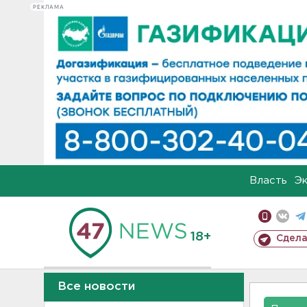
РЕКЛАМА
Власть
Э
18+
Сдела
Все новости