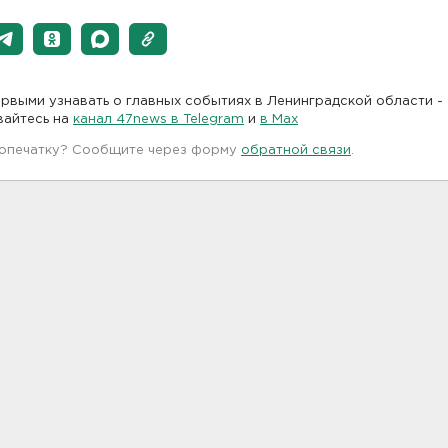
рвыми узнавать о главных событиях в Ленинградской области -
вайтесь на
канал 47news в Telegram
и
в Maх
 опечатку? Сообщите через форму
обратной связи
.