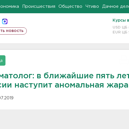
кономика
Происшествия
Общество
Чтиво
Дачное дел
Курсы 
USD ЦБ
ть новость
EUR ЦБ
да
матолог: в ближайшие пять лет
сии наступит аномальная жара
07.2019