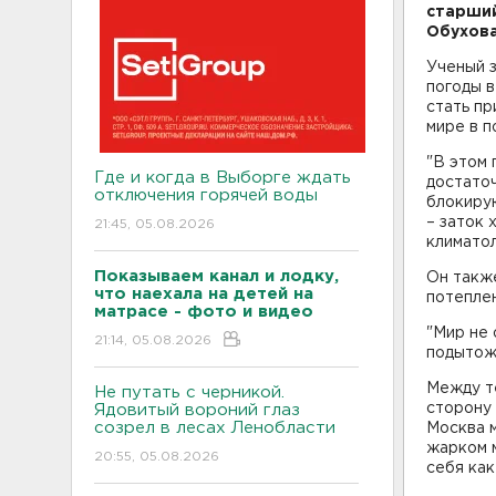
старший
Обухова
Ученый з
погоды в
стать пр
мире в п
"В этом 
Где и когда в Выборге ждать
достаточ
отключения горячей воды
блокирую
– заток 
21:45, 05.08.2026
климатол
Показываем канал и лодку,
Он также
что наехала на детей на
потепле
матрасе - фото и видео
"Мир не 
21:14, 05.08.2026
подытож
Между те
Не путать с черникой.
сторону 
Ядовитый вороний глаз
созрел в лесах Ленобласти
Москва 
жарком м
20:55, 05.08.2026
себя как