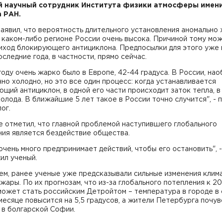
 научный сотрудник Института физики атмосферы имен
 РАН.
аявил, что вероятность длительного установления аномально
 каком-либо регионе России очень высока. Причиной тому мо
иход блокирующего антициклона. Предпосылки для этого уже 
оследние года, в частности, прямо сейчас.
году очень жарко было в Европе, 42-44 градуса. В России, нао
но холодно, но это все один процесс: когда устанавливается
щий антициклон, в одной его части происходит заток тепла, в
холода. В ближайшие 5 лет такое в России точно случится", - 
ог.
 отметил, что главной проблемой наступившего глобального
ния является бездействие общества.
очень много предпринимает действий, чтобы его остановить", -
ил ученый.
м, ранее ученые уже предсказывали сильные изменения клима
жары. По их прогнозам, что из-за глобального потепления к 2
может стать российским Детройтом – температура в городе в
есяце повысится на 5,5 градусов, а жители Петербурга почу
 в болгарской Софии.