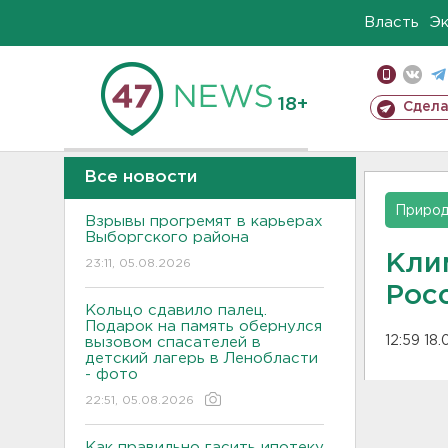
Власть
Э
18+
Сдела
Все новости
Приро
Взрывы прогремят в карьерах
Выборгского района
Кли
23:11, 05.08.2026
Рос
Кольцо сдавило палец.
Подарок на память обернулся
12:59 18.
вызовом спасателей в
детский лагерь в Ленобласти
- фото
22:51, 05.08.2026
Как правильно гасить ипотеку