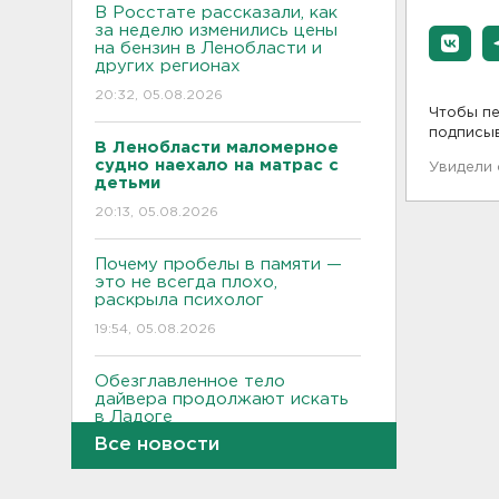
В Росстате рассказали, как
за неделю изменились цены
на бензин в Ленобласти и
других регионах
20:32, 05.08.2026
Чтобы пе
подписы
В Ленобласти маломерное
судно наехало на матрас с
Увидели
детьми
20:13, 05.08.2026
Почему пробелы в памяти —
это не всегда плохо,
раскрыла психолог
19:54, 05.08.2026
Обезглавленное тело
дайвера продолжают искать
в Ладоге
Все новости
19:35, 05.08.2026
В Сибири нашли экипаж