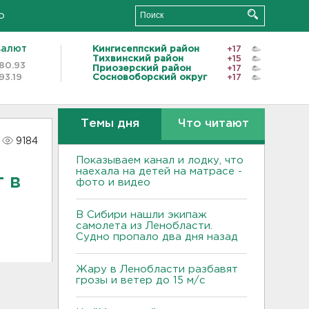
о
валют
Кингисеппский район
+17
Тихвинский район
+15
80.93
Приозерский район
+17
93.19
Сосновоборский округ
+17
Темы дня
Что читают
9184
Показываем канал и лодку, что
наехала на детей на матрасе -
 в
фото и видео
В Сибири нашли экипаж
самолета из Ленобласти.
Судно пропало два дня назад
Жару в Ленобласти разбавят
грозы и ветер до 15 м/с