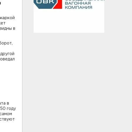
и
 жаркой
жет
видны в
борот,
 другой
поведал
та в
050 году
 самом
вствуют