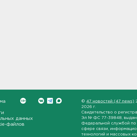
ма
©
47 новостей (47 news)
2026 г.
ти
Свидетельство о регистр
Эл № ФС 77-39848
, выда
льных данных
Федеральной службой по 
kie-файлов
сфере связи, информаци
технологий и массовых к