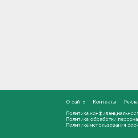
самолета из Ленобласти.
Судно пропало два дня
назад
18:58, 05.08.2026
Во Всеволожске построят
детсад на 140 детей
18:41, 05.08.2026
Внешнее кольцо северного
участка КАД останется
перекрытым до середины
ноября
18:17, 05.08.2026
Полкило мефедрона нашли
О сайте
Контакты
Рекла
дома у 25-летнего
петербуржца
Политика конфиденциальнос
Политика обработки персона
17:53, 05.08.2026
Политика использования coo
Сборная России с