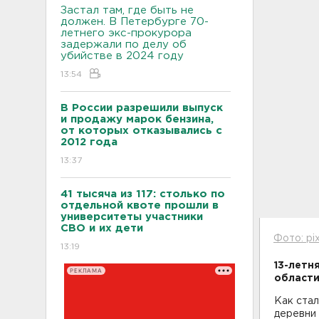
Застал там, где быть не
должен. В Петербурге 70-
летнего экс-прокурора
задержали по делу об
убийстве в 2024 году
13:54
В России разрешили выпуск
и продажу марок бензина,
от которых отказывались с
2012 года
13:37
41 тысяча из 117: столько по
отдельной квоте прошли в
университеты участники
СВО и их дети
Фото: pi
13:19
13-летн
РЕКЛАМА
области
Как стал
деревни 