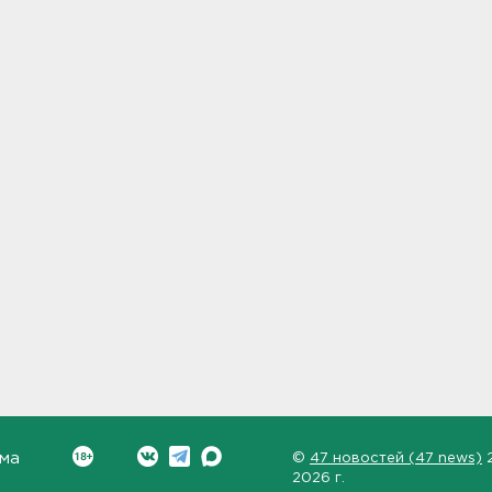
ма
©
47 новостей (47 news)
2026 г.