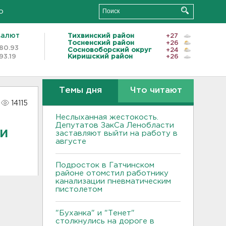
о
валют
Тихвинский район
+27
Тосненский район
+26
80.93
Сосновоборский округ
+24
93.19
Киришский район
+26
Темы дня
Что читают
14115
Неслыханная жестокость.
Депутатов ЗакСа Ленобласти
ни
заставляют выйти на работу в
августе
Подросток в Гатчинском
районе отомстил работнику
канализации пневматическим
пистолетом
"Буханка" и "Тенет"
столкнулись на дороге в