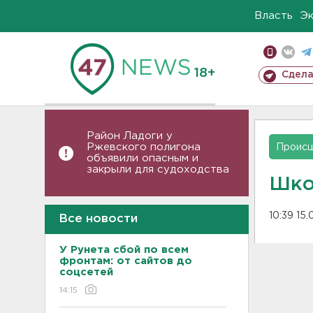
Власть
Э
18+
Сдела
Район Ладоги у
Ржевского полигона
Проис
объявили опасным и
закрыли для судоходства
Шко
10:39 15.
Все новости
У Рунета сбой по всем
фронтам: от сайтов до
соцсетей
14:15