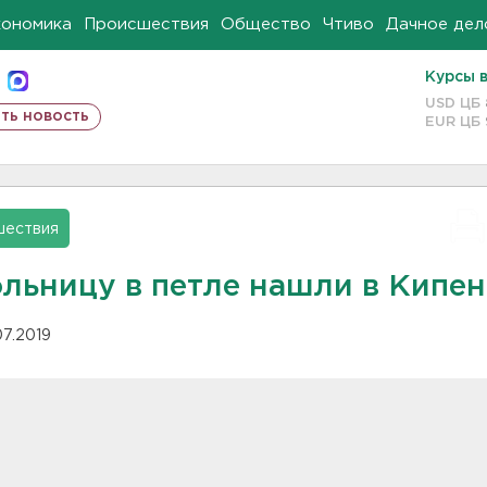
кономика
Происшествия
Общество
Чтиво
Дачное дел
Курсы 
USD ЦБ
ть новость
EUR ЦБ
шествия
льницу в петле нашли в Кипе
07.2019