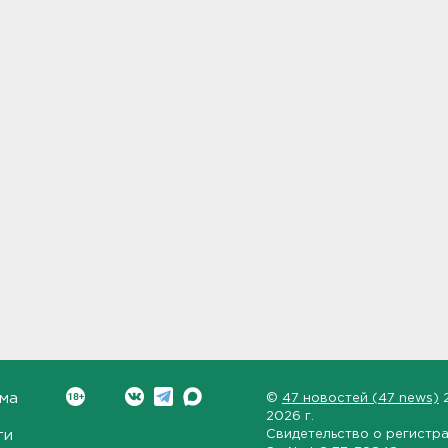
ма
©
47 новостей (47 news)
2026 г.
ти
Свидетельство о регистр