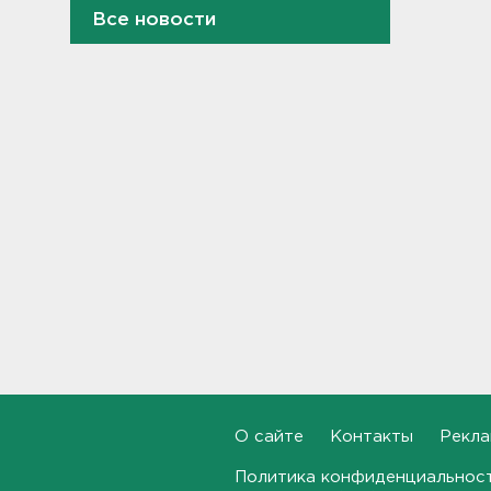
Все новости
От шести до 25 с плюсом -
погода в Ленобласти на
воскресенье
16:30, 08.08.2026
Гаражная амнистия и
лекарства. Какие законы
вступают в силу в августе
16:00, 08.08.2026
В Белгородской области при
атаке БПЛА ранены трое, на
Ильском НПЗ число
пострадавших выросло до
шести
15:37, 08.08.2026
Мужчину с яхты у острова
О сайте
Контакты
Рекла
Сескар эвакуировали
вертолетом
Политика конфиденциальнос
15:12, 08.08.2026