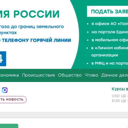
кономика
Происшествия
Общество
Чтиво
Дачное дел
Курсы 
USD ЦБ
ть новость
EUR ЦБ