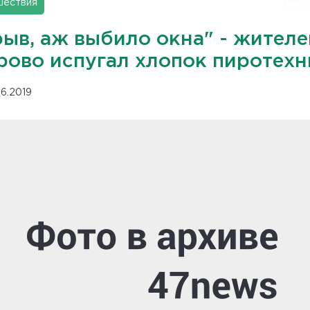
шествия
рыв, аж выбило окна" - жителе
рово испугал хлопок пиротехн
06.2019