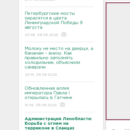
Петербургские мосты
окрасятся в цвета
Ленинградской Победы 9
августа
20:48, 08.08.2026
Молоку не место на дверце, а
бананам – внизу. Как
правильно заполнять
холодильник, объяснили
санврачи
20:16, 08.08.2026
Обновленная аллея
императора Павла I
открылась в Гатчине
19:46, 08.08.2026
Администрация Ленобласти:
Борьба с огнем на
терриконе в Сланцах