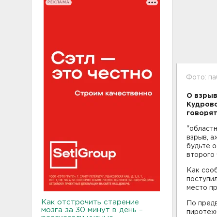
РЕКЛАМА
Фото: па
О взрыв
Кудрово
говорят
"областн
взрыв, а
будьте о
второго 
Как сооб
поступил
место пр
Как отстрочить старение
По пред
мозга за 30 минут в день –
пиротех