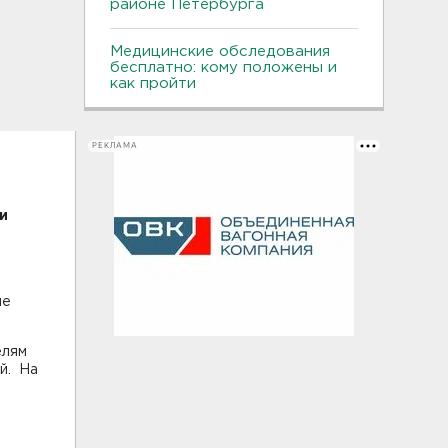
районе Петербурга
Медицинские обследования
бесплатно: кому положены и
как пройти
РЕКЛАМА
и
ле
елям
й. На