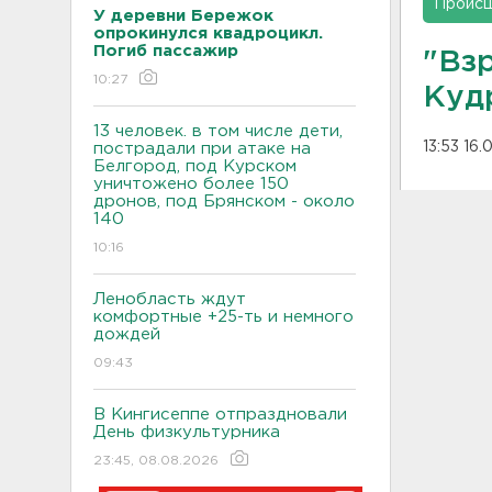
Проис
У деревни Бережок
опрокинулся квадроцикл.
Погиб пассажир
"Вз
10:27
Куд
13 человек. в том числе дети,
13:53 16.
пострадали при атаке на
Белгород, под Курском
уничтожено более 150
дронов, под Брянском - около
140
10:16
Ленобласть ждут
комфортные +25-ть и немного
дождей
09:43
В Кингисеппе отпраздновали
День физкультурника
23:45, 08.08.2026