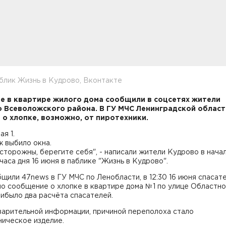
блик Жизнь в Кудрово, Вконтакте
е в квартире жилого дома сообщили в соцсетях жители
 Всеволожского района. В ГУ МЧС Ленинградской област
 о хлопке, возможно, от пиротехники.
ая 1.
ж выбило окна.
сторожны, берегите себя", - написали жители Кудрово в нача
часа дня 16 июня в паблике "Жизнь в Кудрово".
щили 47news в ГУ МЧС по Ленобласти, в 12:30 16 июня спасат
о сообщение о хлопке в квартире дома №1 по улице Областно
ибыло два расчёта спасателей.
варительной информации, причиной переполоха стало
ническое изделие.