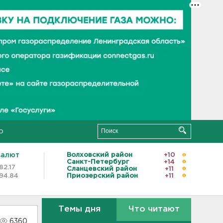
о
валют
Волховский район
+10
Санкт-Петербург
+14
82.17
Сланцевский район
+11
94.84
Приозерский район
+11
Темы дня
Что читают
6360