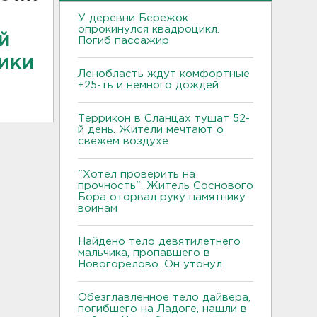
У деревни Бережок
опрокинулся квадроцикл.
й
Погиб пассажир
ики
Ленобласть ждут комфортные
+25-ть и немного дождей
Террикон в Сланцах тушат 52-
й день. Жители мечтают о
свежем воздухе
"Хотел проверить на
прочность". Житель Соснового
Бора оторвал руку памятнику
воинам
Найдено тело девятилетнего
мальчика, пропавшего в
Новогорелово. Он утонул
Обезглавленное тело дайвера,
погибшего на Ладоге, нашли в