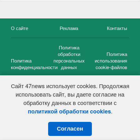
О сайте
Реклама
Контакты
Политика
обработки
Политика
Политика
персональных
использования
конфиденциальности
данных
cookie-файлов
Сайт 47news использует cookies. Продолжая
использовать сайт, вы даете согласие на
©
47 новостей (47 news)
2005 — 2026 г.
обработку данных в соответствии с
Свидетельство о регистрации СМИ Эл № ФС 77-39848, выдано
Федеральной службой по надзору в сфере связи,
.
политикой обработки cookies
информационных технологий и массовых коммуникаций
(Роскомнадзор) от 18 мая 2010г.
Согласен