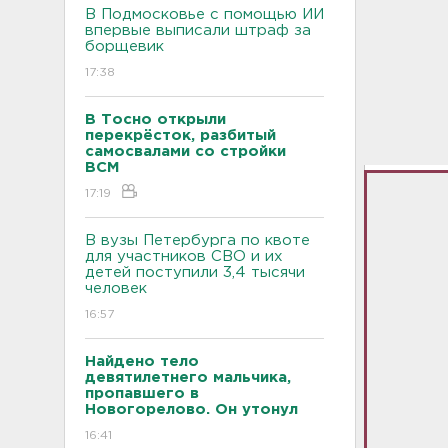
В Подмосковье с помощью ИИ
впервые выписали штраф за
борщевик
17:38
В Тосно открыли
перекрёсток, разбитый
самосвалами со стройки
ВСМ
17:19
В вузы Петербурга по квоте
для участников СВО и их
детей поступили 3,4 тысячи
человек
16:57
Найдено тело
девятилетнего мальчика,
пропавшего в
Новогорелово. Он утонул
16:41