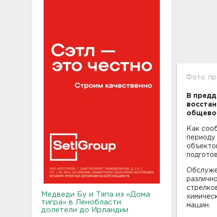
Фото: п
В предд
восстан
общевой
Как соо
периоду 
объектов
подгото
Обслуже
различно
стрелков
Медведи Бу и Тяпа из «Дома
химичес
тигра» в Ленобласти
машин.
долетели до Ирландии