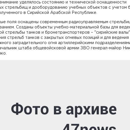
внимание уделялось состоянию и технической оснащенности
ых стрельбищ и дооборудованию учебных объектов с учетом 
олученного в Сирийской Арабской Республике.
ые поля оснащены современным радиоуправляемым стрельб
ванием. Созданы объекты учебно-материальной базы для веде
й стрельбы танков и бронетранспортеров – "сирийские валы"
ия стрельб танков с закрытых огневых позиций и для ведения
ного заградительного огня артиллерийскими подразделениями"
начальник штаба общевойсковой армии ЗВО генерал-майор Ни
ко.