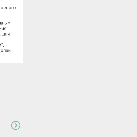
боевого
ищным
ния
, для
, -
колай