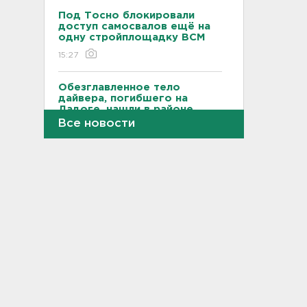
Под Тосно блокировали
доступ самосвалов ещё на
одну стройплощадку ВСМ
15:27
Обезглавленное тело
дайвера, погибшего на
Ладоге, нашли в районе
Петербурга
Все новости
15:12
На "Коле" у Дусьево - второй
день пробки
15:06
В Петербурге переносят с
Московского вокзала еще
ряд электричек
15:00
Работника почты в Рябово