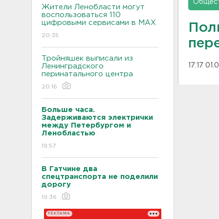
Общес
Жители Ленобласти могут
воспользоваться 110
цифровыми сервисами в МАХ
Пол
20:35
пер
Тройняшек выписали из
17:17 01.
Ленинградского
перинатального центра
20:16
Больше часа.
Задерживаются электрички
между Петербургом и
Ленобластью
19:57
В Гатчине два
спецтранспорта не поделили
дорогу
19:36
РЕКЛАМА