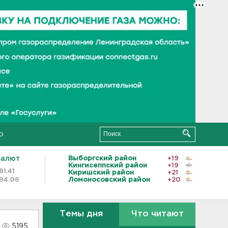
о
валют
Выборгский район
+19
Кингисеппский район
+19
81.41
Киришский район
+21
94.06
Ломоносовский район
+20
Темы дня
Что читают
5195