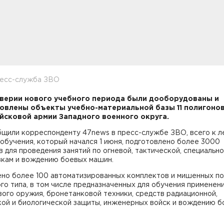
ресс-служба ЗВО
верии нового учебного периода были дооборудованы и
овлены объекты учебно-материальной базы 11 полигоно
сковой армии Западного военного округа.
бщили корреспонденту 47news в пресс-службе ЗВО, всего к л
обучения, который начался 1 июня, подготовлено более 3000
 для проведения занятий по огневой, тактической, специальн
вкам и вождению боевых машин.
но более 100 автоматизированных комплектов и мишенных п
го типа, в том числе предназначенных для обучения применен
ого оружия, бронетанковой техники, средств радиационной,
кой и биологической защиты, инженерных войск и вождению 