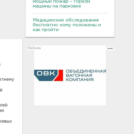
мощный пожар – горели
машины на парковке
Медицинские обследования
бесплатно: кому положены и
как пройти
РЕКЛАМА
в
етнему
ой
олей
ию
боевых