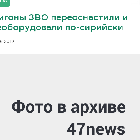
тво
игоны ЗВО переоснастили и
еоборудовали по-сирийски
06.2019