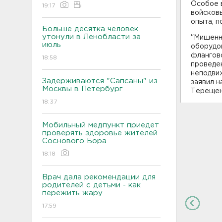
Особое 
19:17
войсков
опыта, п
Больше десятка человек
утонули в Ленобласти за
"Мишенн
июль
оборудо
флангово
18:58
проведен
неподвиж
Задерживаются "Сапсаны" из
заявил 
Москвы в Петербург
Терещен
18:37
Мобильный медпункт приедет
проверять здоровье жителей
Соснового Бора
18:18
Врач дала рекомендации для
родителей с детьми - как
пережить жару
17:59