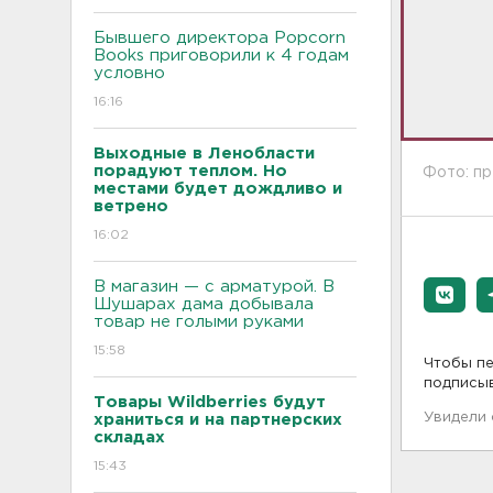
Бывшего директора Popcorn
Books приговорили к 4 годам
условно
16:16
Выходные в Ленобласти
порадуют теплом. Но
Фото: п
местами будет дождливо и
ветрено
16:02
В магазин — с арматурой. В
Шушарах дама добывала
товар не голыми руками
15:58
Чтобы пе
подписы
Товары Wildberries будут
Увидели
храниться и на партнерских
складах
15:43