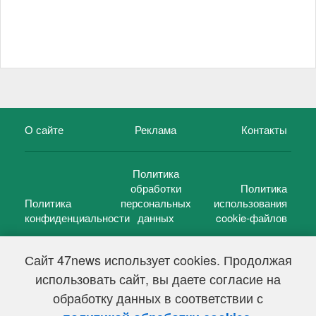
О сайте
Реклама
Контакты
Политика
обработки
Политика
Политика
персональных
использования
конфиденциальности
данных
cookie-файлов
Сайт 47news использует cookies. Продолжая
использовать сайт, вы даете согласие на
©
47 новостей (47 news)
2005 — 2026 г.
обработку данных в соответствии с
Свидетельство о регистрации СМИ Эл № ФС 77-39848, выдано
Федеральной службой по надзору в сфере связи,