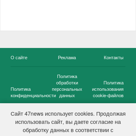
О сайте
Реклама
Контакты
Политика
обработки
Политика
Политика
персональных
использования
конфиденциальности
данных
cookie-файлов
Сайт 47news использует cookies. Продолжая
использовать сайт, вы даете согласие на
©
47 новостей (47 news)
2005 — 2026 г.
обработку данных в соответствии с
Свидетельство о регистрации СМИ Эл № ФС 77-39848, выдано
Федеральной службой по надзору в сфере связи,