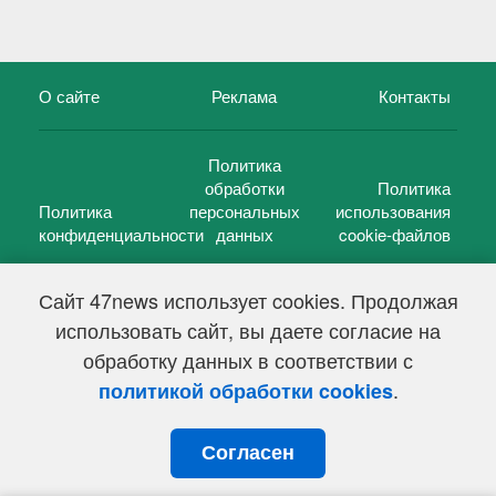
О сайте
Реклама
Контакты
Политика
обработки
Политика
Политика
персональных
использования
конфиденциальности
данных
cookie-файлов
Сайт 47news использует cookies. Продолжая
использовать сайт, вы даете согласие на
©
47 новостей (47 news)
2005 — 2026 г.
обработку данных в соответствии с
Свидетельство о регистрации СМИ Эл № ФС 77-39848, выдано
Федеральной службой по надзору в сфере связи,
.
политикой обработки cookies
информационных технологий и массовых коммуникаций
(Роскомнадзор) от 18 мая 2010г.
Согласен