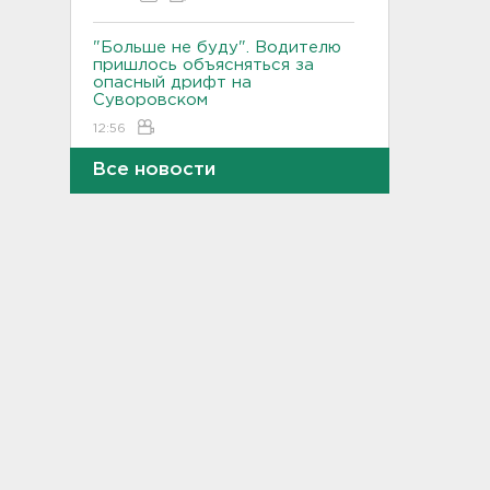
"Больше не буду". Водителю
пришлось объясняться за
опасный дрифт на
Суворовском
12:56
Все новости
После пожара на складе
“Ленты” в Красном Бору в
магазинах сократился
ассортимент
12:35
В Большой Ижоре с "Агатой
Кристи" отметят день
Ломоносовского района, в
Рощино - день поселка
12:05
Под Киришами задержали
мужчину, который отправил
соседа палкой в больницу