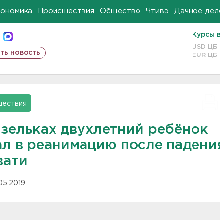
кономика
Происшествия
Общество
Чтиво
Дачное дел
Курсы 
USD ЦБ
ть новость
EUR ЦБ
шествия
язельках двухлетний ребёнок
ал в реанимацию после падени
вати
.05.2019