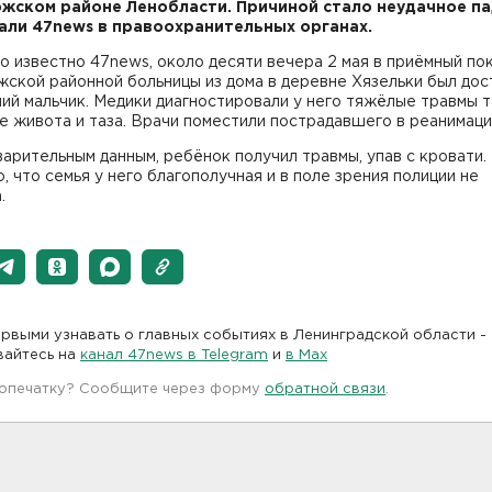
жском районе Ленобласти. Причиной стало неудачное па
али 47news в правоохранительных органах.
о известно 47news, около десяти вечера 2 мая в приёмный по
ской районной больницы из дома в деревне Хязельки был дос
ий мальчик. Медики диагностировали у него тяжёлые травмы т
е живота и таза. Врачи поместили пострадавшего в реанимац
арительным данным, ребёнок получил травмы, упав с кровати.
, что семья у него благополучная и в поле зрения полиции не
.
рвыми узнавать о главных событиях в Ленинградской области -
вайтесь на
канал 47news в Telegram
и
в Maх
 опечатку? Сообщите через форму
обратной связи
.