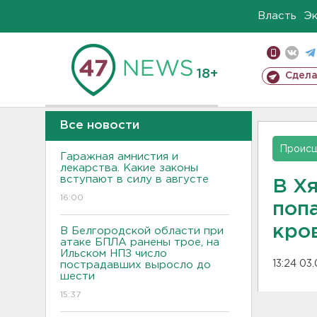
Власть
Э
18+
Сдела
Все новости
Проис
Гаражная амнистия и
лекарства. Какие законы
вступают в силу в августе
В Х
16:00
поп
кро
В Белгородской области при
атаке БПЛА ранены трое, на
Ильском НПЗ число
13:24 03
пострадавших выросло до
шести
15:37