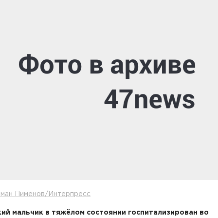
оман Пименов/Интерпресс
ий мальчик в тяжёлом состоянии госпитализирован во