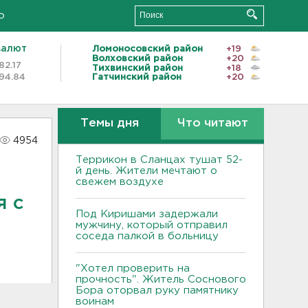
о
валют
Ломоносовский район
+19
Волховский район
+20
82.17
Тихвинский район
+18
94.84
Гатчинский район
+20
Темы дня
Что читают
4954
Террикон в Сланцах тушат 52-
й день. Жители мечтают о
свежем воздухе
я с
Под Киришами задержали
мужчину, который отправил
соседа палкой в больницу
"Хотел проверить на
прочность". Житель Соснового
Бора оторвал руку памятнику
воинам