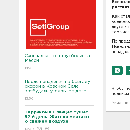
Всеволо
рассказ
Как стал
всеволож
двухлетн
том числ
По предв
Известно
попадала
Скончался отец футболиста
Месси
14:38
После нападения на бригаду
скорой в Красном Селе
Чтобы пе
возбудили уголовное дело
подписы
13:50
Увидели
Террикон в Сланцах тушат
52-й день. Жители мечтают
о свежем воздухе
13:30