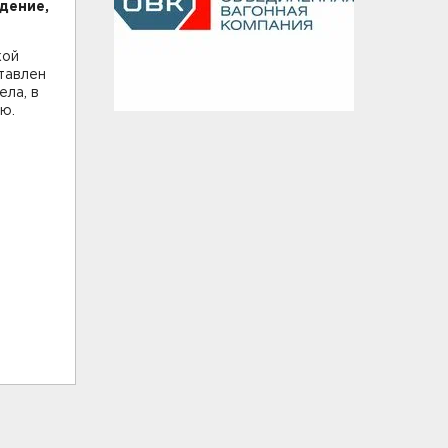
дение,
кой
тавлен
ела, в
ию.