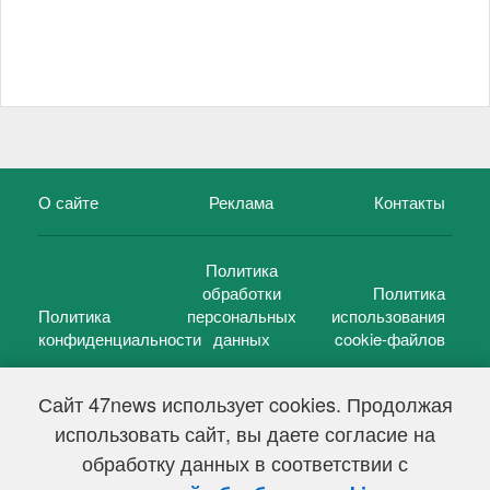
О сайте
Реклама
Контакты
Политика
обработки
Политика
Политика
персональных
использования
конфиденциальности
данных
cookie-файлов
Сайт 47news использует cookies. Продолжая
использовать сайт, вы даете согласие на
©
47 новостей (47 news)
2005 — 2026 г.
обработку данных в соответствии с
Свидетельство о регистрации СМИ Эл № ФС 77-39848, выдано
Федеральной службой по надзору в сфере связи,