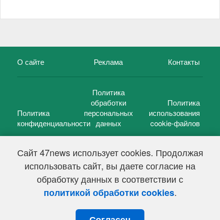
О сайте
Реклама
Контакты
Политика
обработки
Политика
Политика
персональных
использования
конфиденциальности
данных
cookie-файлов
Сайт 47news использует cookies. Продолжая
использовать сайт, вы даете согласие на
©
47 новостей (47 news)
2005 — 2026 г.
обработку данных в соответствии с
Свидетельство о регистрации СМИ Эл № ФС 77-39848, выдано
Федеральной службой по надзору в сфере связи,
.
политикой обработки cookies
информационных технологий и массовых коммуникаций
(Роскомнадзор) от 18 мая 2010г.