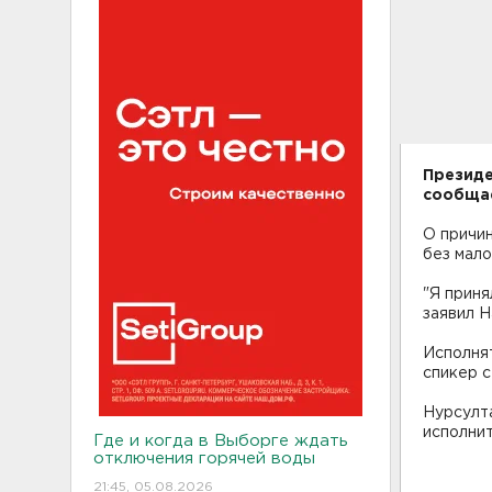
Президе
сообща
О причин
без мало
"Я приня
заявил Н
Исполнят
спикер 
Нурсулта
исполнит
Где и когда в Выборге ждать
отключения горячей воды
21:45, 05.08.2026