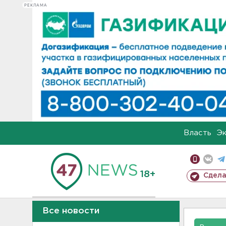
РЕКЛАМА
Власть
Э
18+
Сдела
Все новости