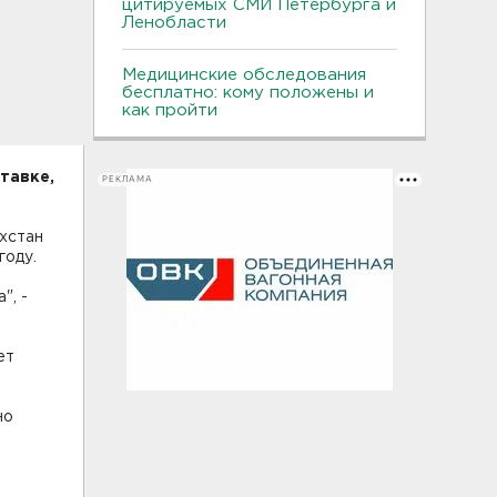
цитируемых СМИ Петербурга и
Ленобласти
Медицинские обследования
бесплатно: кому положены и
как пройти
тавке,
РЕКЛАМА
ахстан
году.
", -
ет
но