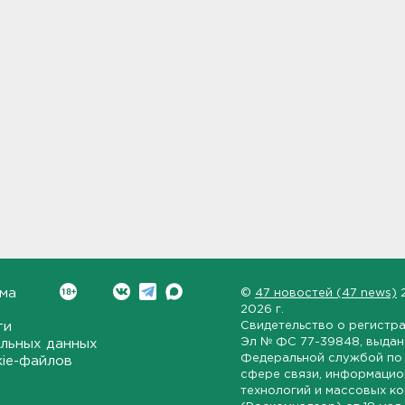
ма
©
47 новостей (47 news)
2026 г.
ти
Свидетельство о регистр
Эл № ФС 77-39848
, выда
льных данных
Федеральной службой по 
kie-файлов
сфере связи, информаци
технологий и массовых к