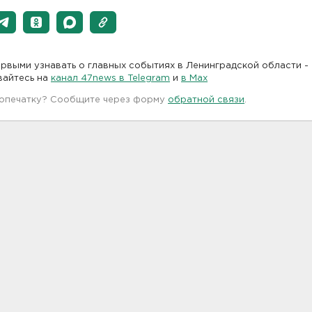
рвыми узнавать о главных событиях в Ленинградской области -
вайтесь на
канал 47news в Telegram
и
в Maх
 опечатку? Сообщите через форму
обратной связи
.