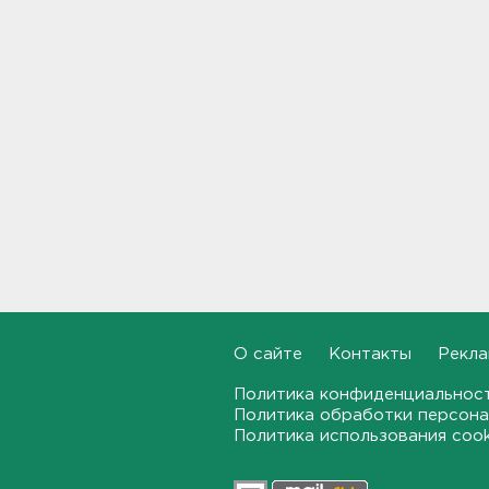
Почему пробелы в памяти —
это не всегда плохо,
раскрыла психолог
19:54, 05.08.2026
Обезглавленное тело
дайвера продолжают искать
в Ладоге
19:35, 05.08.2026
В Сибири нашли экипаж
самолета из Ленобласти.
Судно пропало два дня
назад
18:58, 05.08.2026
О сайте
Контакты
Рекла
Во Всеволожске построят
Политика конфиденциальнос
детсад на 140 детей
Политика обработки персона
Политика использования coo
18:41, 05.08.2026