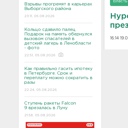
Власть
Взрывы прогремят в карьерах
Выборгского района
Нур
23:11, 05.08.2026
пре
Кольцо сдавило палец.
Подарок на память обернулся
16:14 19.
вызовом спасателей в
детский лагерь в Ленобласти
- фото
22:51, 05.08.2026
Как правильно гасить ипотеку
в Петербурге. Срок и
переплату можно сократить в
разы
22:24, 05.08.2026
Ступень ракеты Falcon
9 врезалась в Луну
21:58, 05.08.2026
РЕКЛАМА