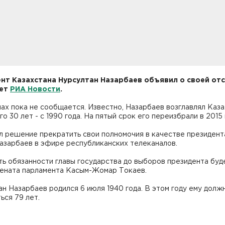
нт Казахстана Нурсултан Назарбаев объявил о своей отс
ет
РИА Новости
.
ах пока не сообщается. Известно, Назарбаев возглавлял Каз
го 30 лет - с 1990 года. На пятый срок его переизбрали в 2015 
л решение прекратить свои полномочия в качестве президента
азарбаев в эфире республиканских телеканалов.
ь обязанности главы государства до выборов президента буд
сената парламента Касым-Жомар Токаев.
н Назарбаев родился 6 июля 1940 года. В этом году ему долж
ься 79 лет.