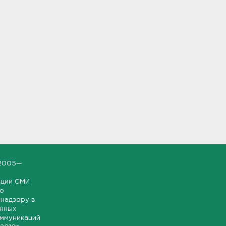
2005—
ации СМИ
но
надзору в
онных
оммуникаций