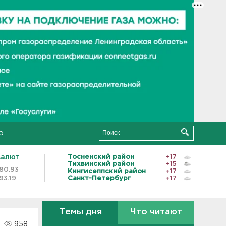
о
валют
Тосненский район
+17
Тихвинский район
+15
80.93
Кингисеппский район
+17
93.19
Санкт-Петербург
+17
Темы дня
Что читают
958