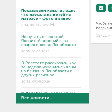
Показываем канал и лодку,
что наехала на детей на
матрасе - фото и видео
Чтобы пе
21:14, 05.08.2026
подписы
Увидели
Не путать с черникой.
Ядовитый вороний глаз
созрел в лесах Ленобласти
20:55, 05.08.2026
В Росстате рассказали, как
за неделю изменились цены
на бензин в Ленобласти и
других регионах
20:32, 05.08.2026
В Ленобласти маломерное
судно наехало на матрас с
Все новости
детьми
20:13, 05.08.2026