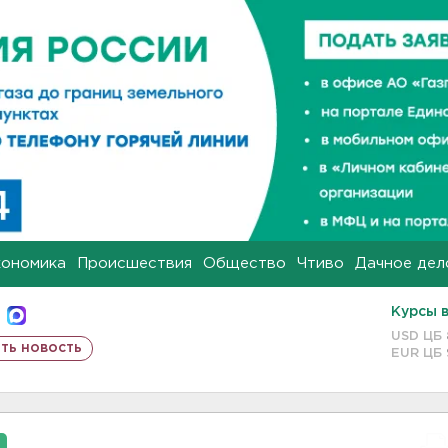
кономика
Происшествия
Общество
Чтиво
Дачное дел
Курсы 
USD ЦБ
ть новость
EUR ЦБ