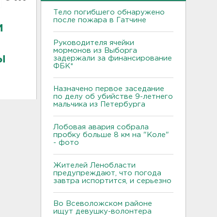
Тело погибшего обнаружено
после пожара в Гатчине
м
Руководителя ячейки
мормонов из Выборга
ы
задержали за финансирование
ФБК*
Назначено первое заседание
по делу об убийстве 9-летнего
мальчика из Петербурга
Лобовая авария собрала
пробку больше 8 км на "Коле"
- фото
Жителей Ленобласти
предупреждают, что погода
завтра испортится, и серьезно
Во Всеволожском районе
ищут девушку-волонтера