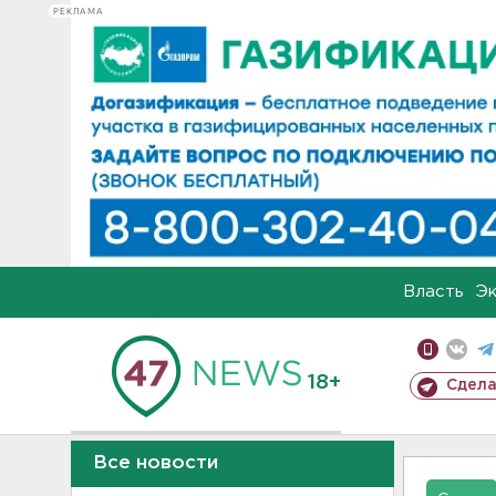
РЕКЛАМА
Власть
Э
18+
Сдела
Все новости