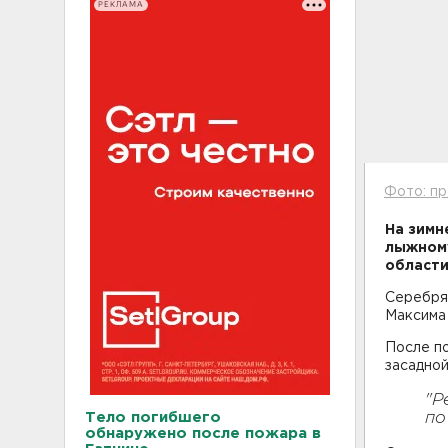
РЕКЛАМА
Фото: пр
На зимн
лыжному
области
Серебрян
Максима
После п
засадной
"Р
Тело погибшего
по
обнаружено после пожара в