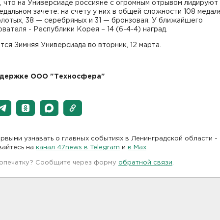
 что на Универсиаде россияне с огромным отрывом лидируют
дальном зачете: на счету у них в общей сложности 108 медале
олотых, 38 — серебряных и 31 — бронзовая. У ближайшего
вателя - Республики Корея – 14 (6-4-4) наград.
ся Зимняя Универсиада во вторник, 12 марта.
ддержке ООО "Техносфера"
рвыми узнавать о главных событиях в Ленинградской области -
вайтесь на
канал 47news в Telegram
и
в Maх
 опечатку? Сообщите через форму
обратной связи
.