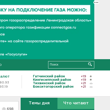
о
валют
Гатчинский район
+19
Кингисеппский район
+19
80.93
Тихвинский район
+21
93.19
Бокситогорский район
+21
Темы дня
Что читают
698