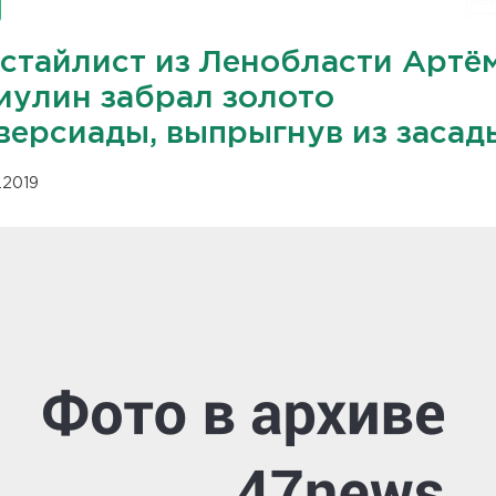
стайлист из Ленобласти Артё
иулин забрал золото
версиады, выпрыгнув из засад
3.2019