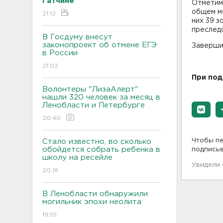
Гатчине
Отметим,
общем ме
21:12
них 39 з
преследо
В Госдуму внесут
законопроект об отмене ЕГЭ
Завершит
в России
21:02
При по
Волонтеры "ЛизаАлерт"
нашли 320 человек за месяц в
Ленобласти и Петербурге
20:40
Чтобы пе
Стало известно, во сколько
обойдется собрать ребенка в
подписы
школу на ресейле
Увидели
20:18
В Ленобласти обнаружили
могильник эпохи неолита
19:55