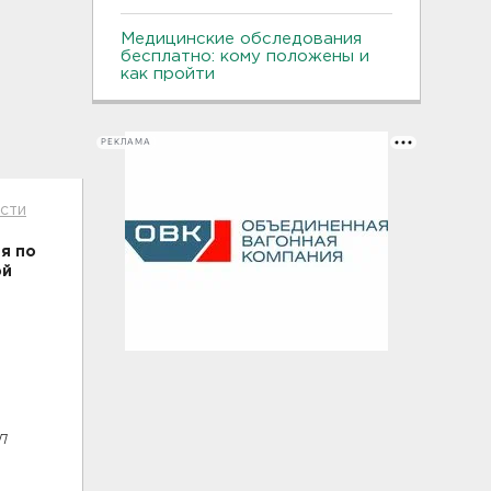
Медицинские обследования
бесплатно: кому положены и
как пройти
РЕКЛАМА
асти
я по
ой
л