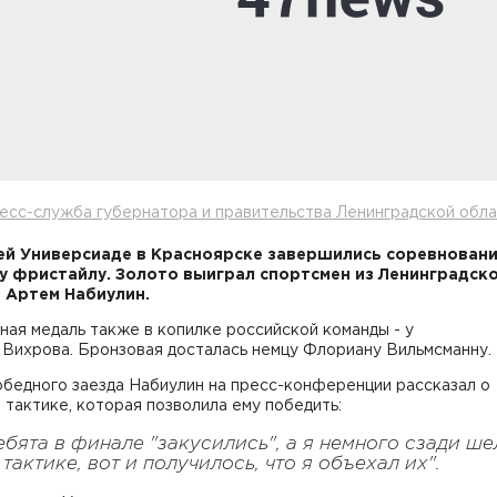
есс-служба губернатора и правительства Ленинградской обл
ей Универсиаде в Красноярске завершились соревновани
 фристайлу. Золото выиграл спортсмен из Ленинградск
 Артем Набиулин.
ая медаль также в копилке российской команды - у
 Вихрова. Бронзовая досталась немцу Флориану Вильмсманну.
обедного заезда Набиулин на пресс-конференции рассказал о
 тактике, которая позволила ему победить:
ебята в финале "закусились", а я немного сзади ше
 тактике, вот и получилось, что я объехал их".