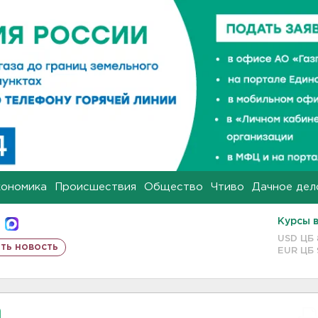
кономика
Происшествия
Общество
Чтиво
Дачное дел
Курсы 
USD ЦБ
ть новость
EUR ЦБ