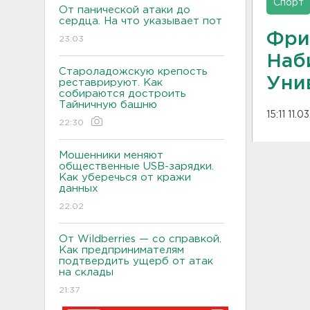
Спорт
От панической атаки до
сердца. На что указывает пот
Фри
23:03
Наб
Староладожскую крепость
Уни
реставрируют. Как
собираются достроить
Тайничную башню
15:11 11.0
22:30
Мошенники меняют
общественные USB-зарядки.
Как уберечься от кражи
данных
22:02
От Wildberries — со справкой.
Как предпринимателям
подтвердить ущерб от атак
на склады
21:37