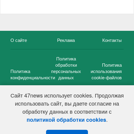
О сайте
Реклама
Контакты
Политика
обработки
Политика
Политика
персональных
использования
конфиденциальности
данных
cookie-файлов
Сайт 47news использует cookies. Продолжая
использовать сайт, вы даете согласие на
©
47 новостей (47 news)
2005 — 2026 г.
обработку данных в соответствии с
Свидетельство о регистрации СМИ Эл № ФС 77-39848, выдано
Федеральной службой по надзору в сфере связи,
.
политикой обработки cookies
информационных технологий и массовых коммуникаций
(Роскомнадзор) от 18 мая 2010г.