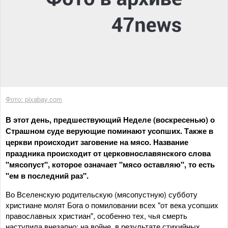
Фото: pixabay.com
В этот день, предшествующий Неделе (воскресенью) о
Страшном суде верующие поминают усопших. Также в
церкви происходит заговение на мясо. Название
праздника происходит от церковнославянского слова
"мясопуст", которое означает "мясо оставляю", то есть
"ем в последний раз".
Во Вселенскую родительскую (мясопустную) субботу
христиане молят Бога о помиловании всех "от века усопших
православных христиан", особенно тех, чья смерть
наступила внезапно: на войне, в результате стихийных