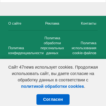
О сайте
Реклама
Контакты
Политика
обработки
Политика
Политика
персональных
использования
конфиденциальности
данных
cookie-файлов
Сайт 47news использует cookies. Продолжая
использовать сайт, вы даете согласие на
©
47 новостей (47 news)
2005 — 2026 г.
обработку данных в соответствии с
Свидетельство о регистрации СМИ Эл № ФС 77-39848, выдано
Федеральной службой по надзору в сфере связи,
.
политикой обработки cookies
информационных технологий и массовых коммуникаций
(Роскомнадзор) от 18 мая 2010г.
Согласен