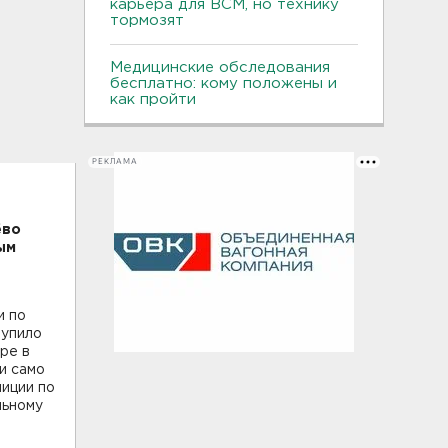
карьера для ВСМ, но технику
тормозят
Медицинские обследования
бесплатно: кому положены и
как пройти
РЕКЛАМА
ёво
ым
и по
тупило
ре в
и само
лиции по
льному