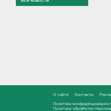
Все новости
В Ленобласти выбрали
лучших экскурсоводов
22:33, 07.08.2026
В Сланцах почти два месяца
тлеет террикон
21:55, 07.08.2026
Дом культуры в Вознесенье
реконструируют
21:34, 07.08.2026
Новые лекарства могут
включить в список жизненно
необходимых в России
20:56, 07.08.2026
О сайте
Контакты
Рекла
Жители Ленобласти могут
Политика конфиденциальнос
воспользоваться 110
Политика обработки персона