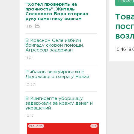
Проис
"Хотел проверить на
прочность". Житель
Соснового Бора оторвал
Тов
руку памятнику воинам
пос
11:15
воз
В Красном Селе избили
бригаду скорой помощи.
10:46 18.
Агрессор задержан
11:04
Рыбаков эвакуировали с
Ладожского озера у Назии
10:37
В Кингисеппе уборщицу
задержали за кражу денег и
украшений
10:17
РЕКЛАМА