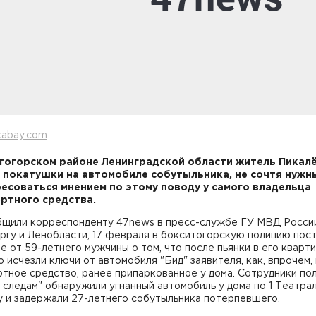
xabay.com
тогорском районе Ленинградской области житель Пикал
 покатушки на автомобиле собутыльника, не сочтя нужн
есоваться мнением по этому поводу у самого владельца
ртного средства.
бщили корреспонденту 47news в пресс-службе ГУ МВД Росси
ргу и Ленобласти, 17 февраля в бокситогорскую полицию пос
е от 59-летнего мужчины о том, что после пьянки в его кварти
 исчезли ключи от автомобиля "Бид" заявителя, как, впрочем, 
тное средство, ранее припаркованное у дома. Сотрудники по
 следам" обнаружили угнанный автомобиль у дома по 1 Театра
у и задержали 27-летнего собутыльника потерпевшего.