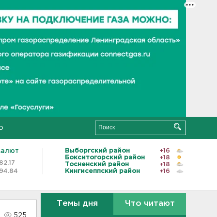
о
валют
Выборгский район
+16
Бокситогорский район
+18
82.17
Тосненский район
+18
94.84
Кингисеппский район
+16
Темы дня
Что читают
525