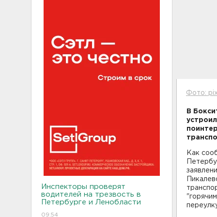
Фото: pi
В Бокси
устроил
поинтер
транспо
Как соо
Петербу
заявлени
Пикалево
Инспекторы проверят
транспор
водителей на трезвость в
"горячим
Петербурге и Ленобласти
переулк
09:54