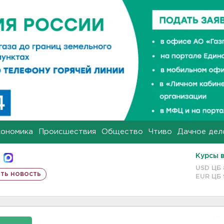
кономика
Происшествия
Общество
Чтиво
Дачное дел
Курсы 
USD ЦБ
ть новость
EUR ЦБ