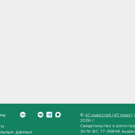
ма
©
47 новостей (47 news)
2026 г.
ти
Свидетельство о регистр
Эл № ФС 77-39848
, выда
льных данных