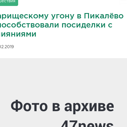
шествия
арищескому угону в Пикалёво
пособствовали посиделки с
лияниями
02.2019