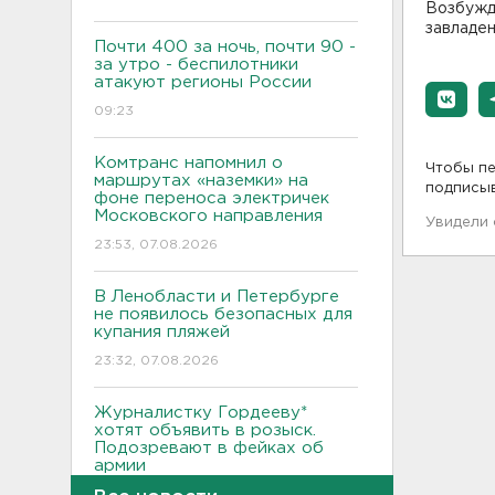
Возбужде
завладен
Почти 400 за ночь, почти 90 -
за утро - беспилотники
атакуют регионы России
09:23
Комтранс напомнил о
Чтобы пе
маршрутах «наземки» на
подписы
фоне переноса электричек
Московского направления
Увидели
23:53, 07.08.2026
В Ленобласти и Петербурге
не появилось безопасных для
купания пляжей
23:32, 07.08.2026
Журналистку Гордееву*
хотят объявить в розыск.
Подозревают в фейках об
армии
22:54, 07.08.2026