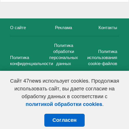
О сайте
Реклама
Контакты
Политика
обработки
Политика
Политика
персональных
использования
конфиденциальности
данных
cookie-файлов
Сайт 47news использует cookies. Продолжая
использовать сайт, вы даете согласие на
©
47 новостей (47 news)
2005 — 2026 г.
обработку данных в соответствии с
Свидетельство о регистрации СМИ Эл № ФС 77-39848, выдано
Федеральной службой по надзору в сфере связи,
.
политикой обработки cookies
информационных технологий и массовых коммуникаций
(Роскомнадзор) от 18 мая 2010г.
Согласен