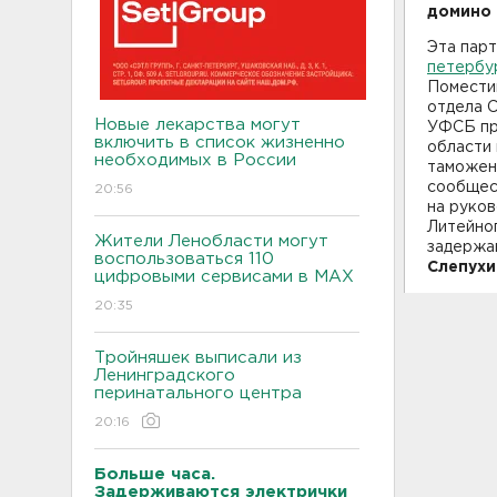
домино 
Эта парт
петербу
Поместив
отдела 
Новые лекарства могут
УФСБ пр
включить в список жизненно
области
необходимых в России
таможен
сообщес
20:56
на руков
Литейно
Жители Ленобласти могут
задержа
воспользоваться 110
Слепухи
цифровыми сервисами в МАХ
20:35
Тройняшек выписали из
Ленинградского
перинатального центра
20:16
Больше часа.
Задерживаются электрички