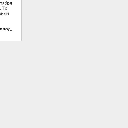
нтября
. То
урным
овод,