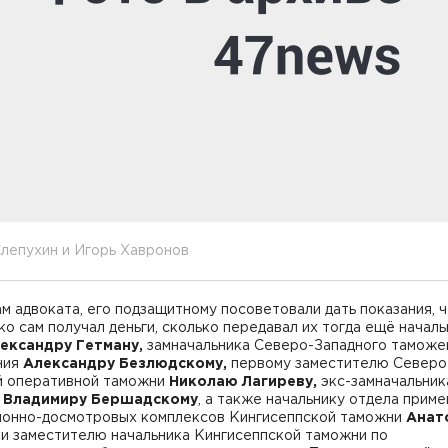
лепухин и Игорь Хавронов
м адвоката, его подзащитному посоветовали дать показания, ч
ко сам получал деньги, сколько передавал их тогда ещё началь
ександру Гетману,
замначальника Северо-Западного таможе
ния
Александру Безлюдскому,
первому заместителю Северо
й оперативной таможни
Николаю Лагиреву,
экс-замначальник
и
Владимиру Бершадскому
, а также
начальнику отдела приме
ионно-досмотровых комплексов Кингисеппской таможни
Анат
и заместителю начальника Кингисеппской таможни по