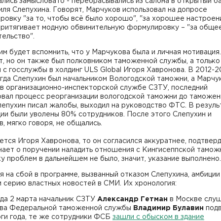
лись замысловато - перебрасывались из салона в открытый б
ля Слепухина. Говорят, Марчуков использовал на допросе
овку "за то, чтобы всё было хорошо", "за хорошее настроени
 притягивает модную обвинительную формулировку – "за обще
ельство".
м будет вспомнить, что у Марчукова была и личная мотивация
т, но он также был полковником таможенной службы, а только
с госслужбы в холдинг ULS Global Игоря Хавронова. В 2012-2
огда Слепухин был начальником Вологодской таможни, а Марчу
 в организационно-инспекторской службе СЗТУ, последний
овал процесс реорганизации вологодской таможни до таможен
лепухин писал жалобы, выходил на руководство ФТС. В резуль
ии были уволены 80% сотрудников. После этого Слепухин и
, мягко говоря, не общались.
ется Игоря Хавронова, то он согласился аккуратнее, подтверд
ает о поручении наладить отношения с Кингисеппской таможн
у проблем в дальнейшем не было, значит, указание выполнено.
 на сбой в программе, вызванный отказом Слепухина, амбици
и серию властных новостей в СМИ. Их хронология:
гда 2 марта начальник СЗТУ
Александр Гетман
в Москве слуш
ава Федеральной таможенной службы
Владимир Булавин
подв
оги года, те же сотрудники ФСБ
зашли с обыском в здание