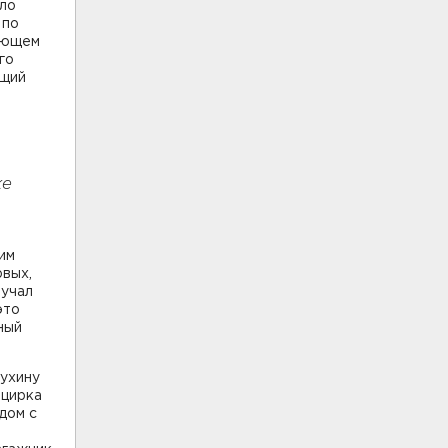
ело
 по
ляющем
го
ащий
же
им
рвых,
вучал
это
ный
пухину
 цирка
дом с