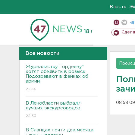
Власть
Э
18+
Сдела
Все новости
Проис
Журналистку Гордееву*
хотят объявить в розыск.
Подозревают в фейках об
Полк
армии
зач
22:54
08:58 09
В Ленобласти выбрали
лучших экскурсоводов
22:33
В Сланцах почти два месяца
тлеет террикон