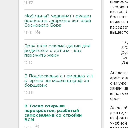
правоох
18:37
таможенн
взятке. 
Мобильный медпункт приедет
большин
проверять здоровье жителей
начальни
Соснового Бора
передает
вышесто
18:18
- 
Врач дала рекомендации для
ко
родителей с детьми - как
ру
пережить жару
на
Ля
17:59
Аналогич
В Подмосковье с помощью ИИ
арестов
впервые выписали штраф за
они уже 
борщевик
заманчив
17:38
вплоть д
срок.
В Тосно открыли
Алексей 
перекрёсток, разбитый
деньги, 
самосвалами со стройки
на Фонта
ВСМ
учебной 
17:19