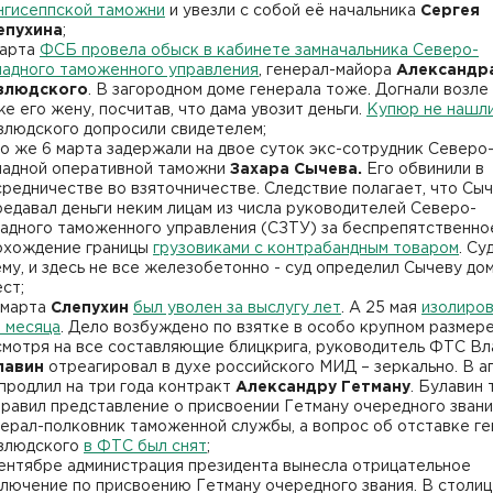
нгисеппской таможни
и увезли с собой её начальника
Сергея
епухина
;
марта
ФСБ провела обыск в кабинете замначальника Северо-
падного таможенного управления
, генерал-майора
Александр
злюдского
. В загородном доме генерала тоже. Догнали возл
е его жену, посчитав, что дама увозит деньги.
Купюр не нашл
злюдского допросили свидетелем;
го же 6 марта задержали на двое суток экс-сотрудник Северо
падной оперативной таможни
Захара Сычева.
Его обвинили в
средничестве во взяточничестве. Следствие полагает, что Сы
редавал деньги неким лицам из числа руководителей Северо-
падного таможенного управления (СЗТУ) за беспрепятственно
охождение границы
грузовиками с контрабандным товаром
. Су
ему, и здесь не все железобетонно - суд определил Сычеву д
ст;
 марта
Слепухин
был уволен за выслугу лет
. А 25 мая
изолиров
а месяца
. Дело возбуждено по взятке в особо крупном размер
смотря на все составляющие блицкрига, руководитель ФТС В
лавин
отреагировал в духе российского МИД – зеркально. В а
продлил на три года контракт
Александру Гетману
. Булавин
правил представление о присвоении Гетману очередного зван
нерал-полковник таможенной службы, а вопрос об отставке г
злюдского
в ФТС был снят
;
сентябре администрация президента вынесла отрицательное
ключение по присвоению Гетману
очередного звания. В столи