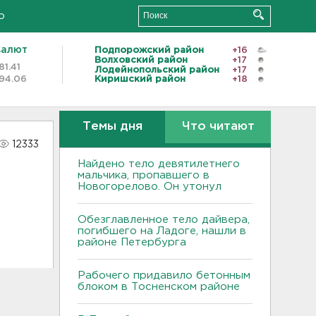
о
валют
Подпорожский район
+16
Волховский район
+17
81.41
Лодейнопольский район
+17
94.06
Киришский район
+18
Темы дня
Что читают
12333
Найдено тело девятилетнего
мальчика, пропавшего в
Новогорелово. Он утонул
Обезглавленное тело дайвера,
погибшего на Ладоге, нашли в
районе Петербурга
Рабочего придавило бетонным
блоком в Тосненском районе