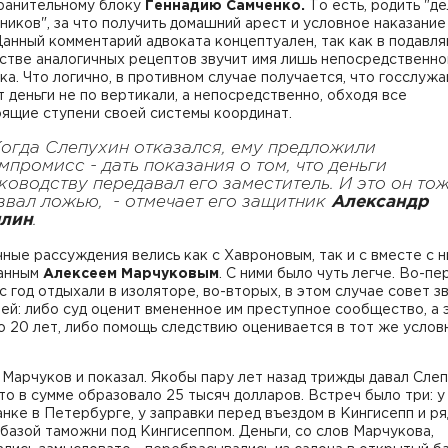
ранительному блоку
Геннадию Самченко.
То есть, родить "д
иков", за что получить домашний арест и условное наказание
Данный комментарий адвоката концептуален, так как в подав
стве аналогичных рецептов звучит имя лишь непосредственно
ка. Что логично, в противном случае получается, что госслуж
 деньги не по вертикали, а непосредственно, обходя все
ящие ступени своей системы координат.
Когда Слепухин отказался, ему предложили
мпромисс - дать показания о том, что деньги
ководству передавал его заместитель. И это он то
звал ложью, - отмечает его защитник
Александр
лин
.
ные рассуждения велись как с Хавроновым, так и с вместе с н
анным
Алексеем
Марчуковым
. С ними было чуть легче. Во-пе
с год отдыхали в изоляторе, во-вторых, в этом случае совет з
ей: либо суд оценит вмененное им преступное сообщество, а 
о 20 лет, либо помощь следствию оценивается в тот же услов
Марчуков и показал. Якобы пару лет назад трижды давал Сле
что в сумме образовало 25 тысяч долларов. Встреч было три: у
нке в Петербурге, у заправки перед въездом в Кингисепп и ря
базой таможни под Кингисеппом. Деньги, со слов Марчукова,