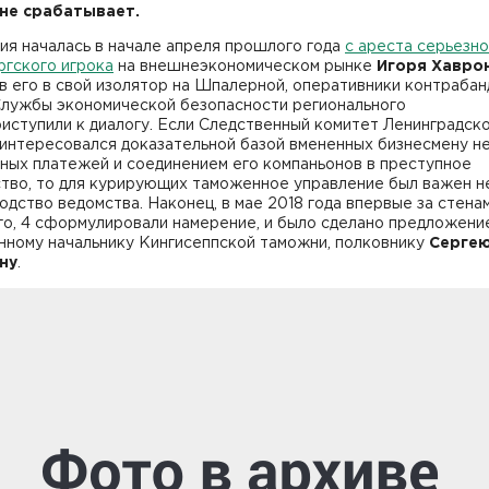
не срабатывает.
ия началась в начале апреля прошлого года
с ареста серьезно
ргского игрока
на внешнеэкономическом рынке
Игоря
Хавро
 его в свой изолятор на Шпалерной, оперативники контрабан
Службы экономической безопасности регионального
иступили к диалогу. Если Следственный комитет Ленинградск
 интересовался доказательной базой вмененных бизнесмену н
ных платежей и соединением его компаньонов в преступное
тво, то для курирующих таможенное управление был важен н
одство ведомства. Наконец, в мае 2018 года впервые за стена
го, 4 сформулировали намерение, и было сделано предложени
нному начальнику Кингисеппской таможни, полковнику
Серге
ну
.