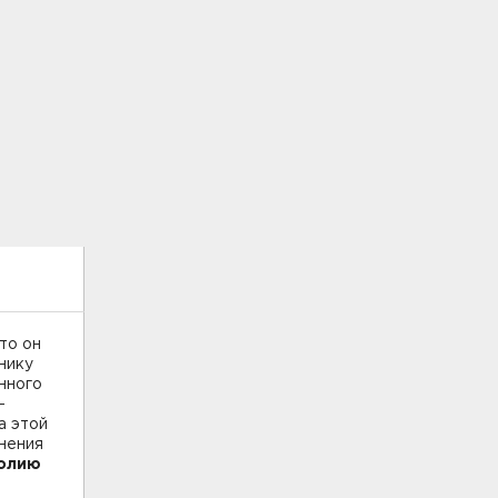
то он
нику
нного
-
а этой
нения
олию