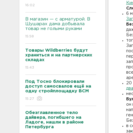
Ки
16:02
Сл
6 
В магазин — с арматурой. В
За
Шушарах дама добывала
Бе
товар не голыми руками
даж
Бе
15:58
то
За
Товары Wildberries будут
по
храниться и на партнерских
пе
складах
за
пр
15:43
вс
аре
Под Тосно блокировали
20
доступ самосвалов ещё на
дв
одну стройплощадку ВСМ
не
15:27
Бу
он 
на
Обезглавленное тело
ге
дайвера, погибшего на
Бе
Ладоге, нашли в районе
в 
Петербурга
за