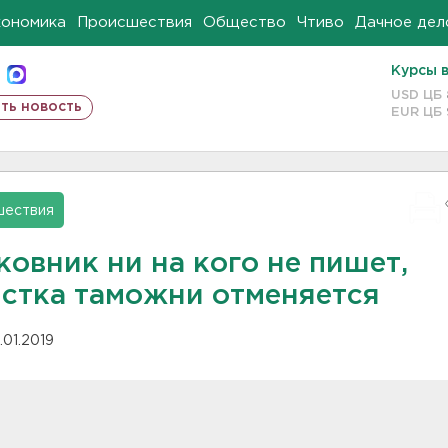
кономика
Происшествия
Общество
Чтиво
Дачное дел
Курсы 
USD ЦБ
ть новость
EUR ЦБ
шествия
овник ни на кого не пишет,
истка таможни отменяется
.01.2019