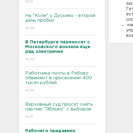
15:12
за
Ге
ес
На "Коле" у Дусьево - второй
сп
день пробки
на
15:06
уп
во
В Петербурге переносят с
Московского вокзала еще
ряд электричек
15:00
Работника почты в Рябово
обвиняют в присвоении 400
тысяч рублей
14:46
Верховный суд просят снять
партию "Яблоко" с выборов
14:31
Рабочего придавило