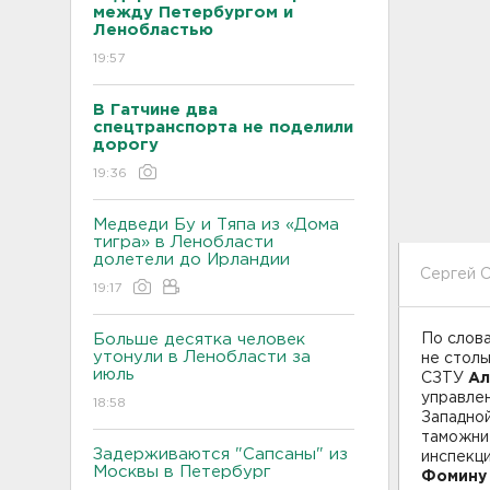
между Петербургом и
Ленобластью
19:57
В Гатчине два
спецтранспорта не поделили
дорогу
19:36
Медведи Бу и Тяпа из «Дома
тигра» в Ленобласти
долетели до Ирландии
Сергей С
19:17
Больше десятка человек
По слова
утонули в Ленобласти за
не столь
июль
СЗТУ
Ал
управле
18:58
Западно
таможн
Задерживаются "Сапсаны" из
инспекц
Москвы в Петербург
Фомину