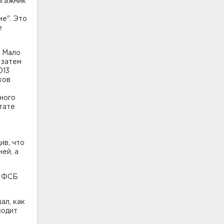
агажник
е". Это
е
. Мало
 затем
013
ков
ного
тате
ив, что
ей, а
и ФСБ
ал, как
одит