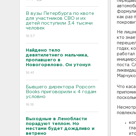
передава
автомоби
формулир
В вузы Петербурга по квоте
как раз
для участников СВО и их
покровит
детей поступили 3,4 тысячи
человек
Не лишни
16:57
кто знае
перешел 
годах, к
Найдено тело
работал
девятилетнего мальчика,
инициир
пропавшего в
Новогорелово. Он утонул
поста. С
ликвидац
16:41
Марчуков
Бывшего директора Popcorn
Что каса
Books приговорили к 4 годам
припомин
условно
поскольк
16:16
Несмотря
повлекл
Выходные в Ленобласти
ко
порадуют теплом. Но
гл
местами будет дождливо и
ветрено
ит