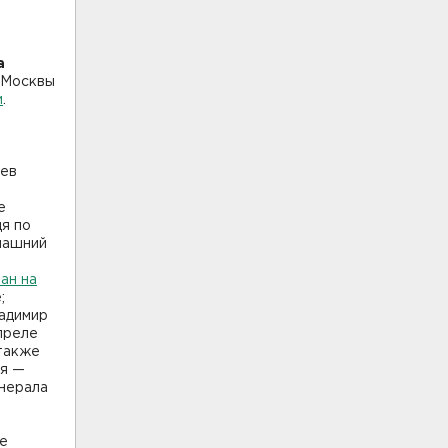
а
е Москвы
и
.
-
чев
е
дя по
омашний
ан на
е;
ладимир
преле
 также
ия —
енерала
це