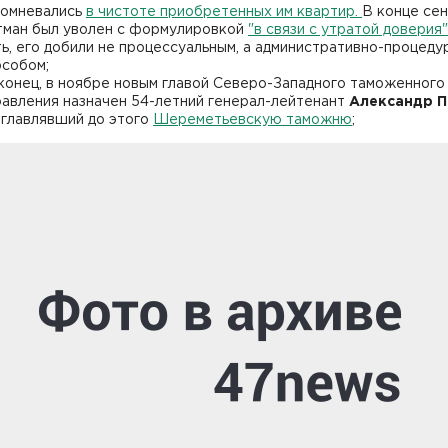
сомневались
в чистоте приобретенных им квартир.
В конце се
тман был уволен с формулировкой
"в связи с утратой доверия"
ть, его добили не процессуальным, а административно-процед
особом;
конец, в ноябре новым главой Северо-Западного таможенного
равления назначен 54-летний генерал-лейтенант
Александр П
зглавлявший до этого
Шереметьевскую таможню
;