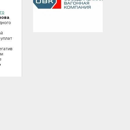
го
нова
.
дного
ой
еуплат
егатив
ми
е
ю