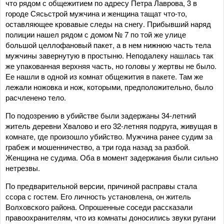
что рядом с общежитием по адресу Петра Лаврова, 3 в
городе Сясьстрой мужчина и женщина тащат что-то,
оставляющее кровавые следы на снегу. Прибывший наряд
полиции нашел рядом с домом № 7 по той же улице
большой целлофановый пакет, а в нем нижнюю часть тела
мужчины завернутую в простыню. Неподалеку нашлась так
же упакованная верхняя часть, но головы у жертвы не было.
Ее нашли в одной из комнат общежития в пакете. Там же
лежали ножовка и нож, которыми, предположительно, было
расчленено тело.
По подозрению в убийстве были задержаны 34-летний
житель деревни Хвалово и его 32-летняя подруга, живущая в
комнате, где произошло убийство. Мужчина ранее судим за
грабеж и мошенничество, а три года назад за разбой.
Женщина не судима. Оба в момент задержания были сильно
нетрезвы.
По предварительной версии, причиной расправы стала
ссора с гостем. Его личность установлена, он житель
Волховского района. Опрошенные соседи рассказали
правоохранителям, что из комнаты доносились звуки ругани